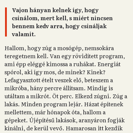
Vajon hányan kelnek így, hogy
csinálom, mert kell, s miért nincsen
bennem kedv arra, hogy csináljak
valamit.
Hallom, hogy zúg a mosógép, nemsokára
teregetnem kell. Van egy rövidített program,
ami épp eléggé kimossa a ruhákat. Energiát
spórol, aki így mos, de minek? Kinek?
Lefagyasztott ételt veszek elő, beteszem a
mikróba, hány percre állítsam. Mindig is
utáltam a mikrót. Öt perc. Elkezd zúgni. Zúg a
lakás. Minden program lejár. Házat építenek
mellettem, már hónapok óta, hallom a
gépeket. Újépítésű lakások, aranyáron fogják
kínálni, de kerül vevő. Hamarosan itt kezdik