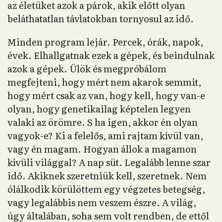
az életüket azok a párok, akik előtt olyan
beláthatatlan távlatokban tornyosul az idő.
Minden program lejár. Percek, órák, napok,
évek. Elhallgatnak ezek a gépek, és beindulnak
azok a gépek. Ülök és megpróbálom
megfejteni, hogy mért nem akarok semmit,
hogy mért csak az van, hogy kell, hogy van-e
olyan, hogy genetikailag képtelen legyen
valaki az örömre. S ha igen, akkor én olyan
vagyok-e? Ki a felelős, ami rajtam kívül van,
vagy én magam. Hogyan állok a magamon
kívüli világgal? A nap süt. Legalább lenne szar
idő. Akiknek szeretniük kell, szeretnek. Nem
ólálkodik körülöttem egy végzetes betegség,
vagy legalábbis nem veszem észre. A világ,
úgy általában, soha sem volt rendben, de ettől