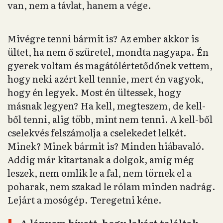
van, nem a távlat, hanem a vége.
Mivégre tenni bármit is? Az ember akkor is
ültet, ha nem ő szüretel, mondta nagyapa. Én
gyerek voltam és magátólértetődőnek vettem,
hogy neki azért kell tennie, mert én vagyok,
hogy én legyek. Most én ültessek, hogy
másnak legyen? Ha kell, megteszem, de kell-
ből tenni, alig több, mint nem tenni. A kell-ből
cselekvés felszámolja a cselekedet lelkét.
Minek? Minek bármit is? Minden hiábavaló.
Addig már kitartanak a dolgok, amíg még
leszek, nem omlik le a fal, nem törnek el a
poharak, nem szakad le rólam minden nadrág.
Lejárt a mosógép. Teregetni kéne.