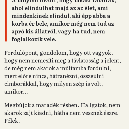
A lányom hívott, hogy lakást találtak,
ahol elindulhat majd az az élet, ami
mindenkinek elindul, aki épp abba a
korba ér bele, amikor még nem tud az
apró kis állatról, vagy ha tud, nem
foglalkozik vele.
Fordulópont, gondolom, hogy ott vagyok,
hogy nem nemesíti meg a távlatosság a jelent,
de még nem akarok a múltamba fordulni,
mert előre nincs, hátranézni, összeülni
cimborákkal, hogy milyen szép is volt,
amikor…
Megbújok a maradék résben. Hallgatok, nem
akarok zajt kiadni, hátha nem vesznek észre.
Félek.