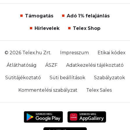
Támogatás
Adó 1% felajánlás
Hírlevelek
Telex Shop
© 2026 Telex.hu Zrt.
Impresszum
Etikai kódex
Átláthatóság
ÁSZF
Adatkezelési tájékoztató
Sütitájékoztató
Süti beállítások
Szabályzatok
Kommentelési szabályzat
Telex Sales