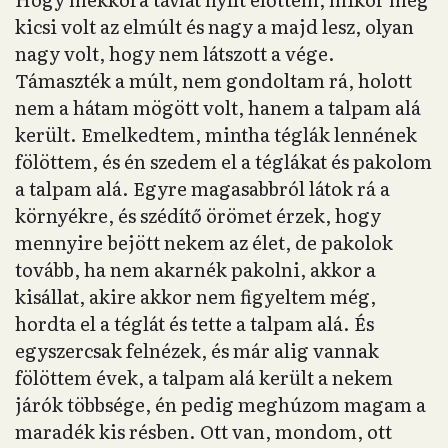
kicsi volt az elmúlt és nagy a majd lesz, olyan
nagy volt, hogy nem látszott a vége.
Támaszték a múlt, nem gondoltam rá, holott
nem a hátam mögött volt, hanem a talpam alá
került. Emelkedtem, mintha téglák lennének
fölöttem, és én szedem el a téglákat és pakolom
a talpam alá. Egyre magasabbról látok rá a
környékre, és szédítő örömet érzek, hogy
mennyire bejött nekem az élet, de pakolok
tovább, ha nem akarnék pakolni, akkor a
kisállat, akire akkor nem figyeltem még,
hordta el a téglát és tette a talpam alá. És
egyszercsak felnézek, és már alig vannak
fölöttem évek, a talpam alá került a nekem
járók többsége, én pedig meghúzom magam a
maradék kis résben. Ott van, mondom, ott