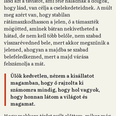
lásd azt a távlatot, ami felé haladnak a dolgok,
hogy lásd, van célja a cselekedeteidnek. A múlt
meg azért van, hogy stabilan
rátámaszkodhasson a jelen, ő a támaszték
mögötted, aminek bátran nekivetheted a
hátad, de nem kell több belőle, nem szabad
visszarévedned bele, mert akkor megszűnik a
jelened, ahogyan a majdba se szabad
belefeledkezned, mert a majd várása
felszámolja a mát.
Ülök kedvetlen, nézem a kisállatot
magamban, hogy ő rajzolta ki
számomra mindig, hogy hol vagyok,
hogy honnan látom a világot és
magamat.
Hogy mekkora távlat nyílt előttem, mikor még