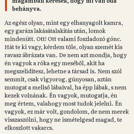
magamban keresek, hogy mi van oda
behányva.
Az egész olyan, mint egy elhanyagolt kamra,
egy garázs lakásátalakítás után, lomok
mindenütt. Ott! Ott valami foszladozó gönc.
Hát te ki vagy, kérdem tőle, olyan szemét kis
ravasz ábrázata van. De nem azt mondja, hogy
én vagyok a róka egy meséből, akit ha
megszelídítesz, lehetne a társad is. Nem szól
semmit, csak vigyorog, gúnyosan, aztán
mutogat a mellső lábaival, ha épp lábak, s nem
kezek volnának. Én vagyok, mutogatja, én
meg értem, valahogy most tudok jelelni. Én
vagyok, ez már volt, gondolom, de nem merek
visszaszólni, hogy ne ismételgesd magad, te
elkoszlott vakarcs.