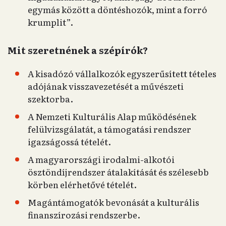
egymás között a döntéshozók, mint a forró
krumplit”.
Mit szeretnének a szépírók?
A kisadózó vállalkozók egyszerűsített tételes
adójának visszavezetését a művészeti
szektorba.
A Nemzeti Kulturális Alap működésének
felülvizsgálatát, a támogatási rendszer
igazságossá tételét.
A magyarországi irodalmi-alkotói
ösztöndíjrendszer átalakítását és szélesebb
körben elérhetővé tételét.
Magántámogatók bevonását a kulturális
finanszírozási rendszerbe.