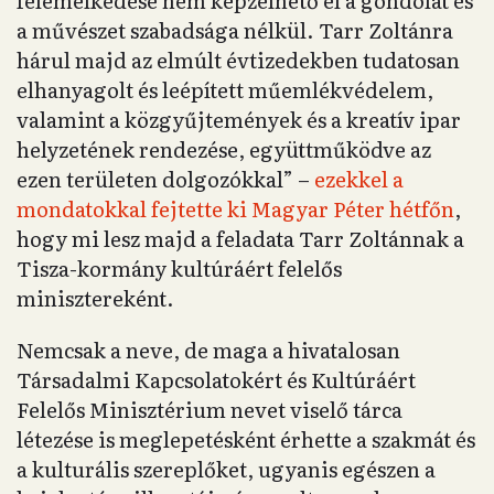
felemelkedése nem képzelhető el a gondolat és
a művészet szabadsága nélkül. Tarr Zoltánra
hárul majd az elmúlt évtizedekben tudatosan
elhanyagolt és leépített műemlékvédelem,
valamint a közgyűjtemények és a kreatív ipar
helyzetének rendezése, együttműködve az
ezen területen dolgozókkal” –
ezekkel a
mondatokkal fejtette ki Magyar Péter hétfőn
,
hogy mi lesz majd a feladata Tarr Zoltánnak a
Tisza-kormány kultúráért felelős
minisztereként.
Nemcsak a neve, de maga a hivatalosan
Társadalmi Kapcsolatokért és Kultúráért
Felelős Minisztérium nevet viselő tárca
létezése is meglepetésként érhette a szakmát és
a kulturális szereplőket, ugyanis egészen a