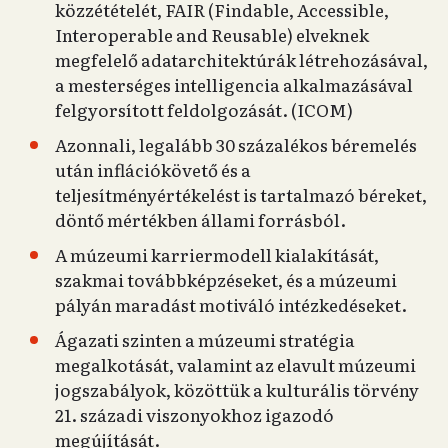
közzétételét, FAIR (Findable, Accessible,
Interoperable and Reusable) elveknek
megfelelő adatarchitektúrák létrehozásával,
a mesterséges intelligencia alkalmazásával
felgyorsított feldolgozását. (ICOM)
Azonnali, legalább 30 százalékos béremelés
után inflációkövető és a
teljesítményértékelést is tartalmazó béreket,
döntő mértékben állami forrásból.
A múzeumi karriermodell kialakítását,
szakmai továbbképzéseket, és a múzeumi
pályán maradást motiváló intézkedéseket.
Ágazati szinten a múzeumi stratégia
megalkotását, valamint az elavult múzeumi
jogszabályok, közöttük a kulturális törvény
21. századi viszonyokhoz igazodó
megújítását.