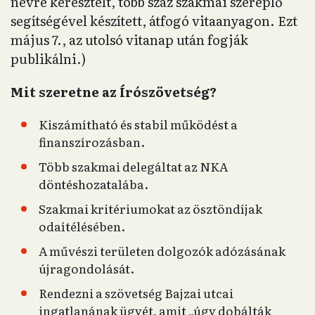
névre keresztelt, több száz szakmai szereplő
segítségével készített, átfogó vitaanyagon. Ezt
május 7., az utolsó vitanap után fogják
publikálni.)
Mit szeretne az Írószövetség?
Kiszámítható és stabil működést a
finanszírozásban.
Több szakmai delegáltat az NKA
döntéshozatalába.
Szakmai kritériumokat az ösztöndíjak
odaítélésében.
A művészi területen dolgozók adózásának
újragondolását.
Rendezni a szövetség Bajzai utcai
ingatlanának ügyét, amit „úgy dobálták