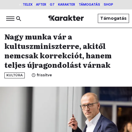
TELEX
AFTER
G7
KARAKTER
TÁMOGATÁS
SHOP
Támogatás
Nagy munka vár a
kultuszminiszterre, akitől
nemcsak korrekciót, hanem
teljes újragondolást várnak
frissítve
KULTÚRA