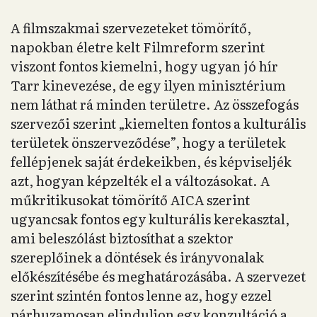
A filmszakmai szervezeteket tömörítő,
napokban életre kelt Filmreform szerint
viszont fontos kiemelni, hogy ugyan jó hír
Tarr kinevezése, de egy ilyen minisztérium
nem láthat rá minden területre. Az összefogás
szervezői szerint „kiemelten fontos a kulturális
területek önszerveződése”, hogy a területek
fellépjenek saját érdekeikben, és képviseljék
azt, hogyan képzelték el a változásokat. A
műkritikusokat tömörítő AICA szerint
ugyancsak fontos egy kulturális kerekasztal,
ami beleszólást biztosíthat a szektor
szereplőinek a döntések és irányvonalak
előkészítésébe és meghatározásába. A szervezet
szerint szintén fontos lenne az, hogy ezzel
párhuzamosan elinduljon egy konzultáció a