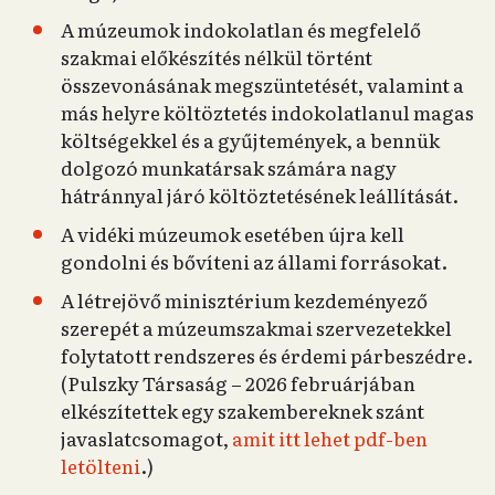
A múzeumok indokolatlan és megfelelő
szakmai előkészítés nélkül történt
összevonásának megszüntetését, valamint a
más helyre költöztetés indokolatlanul magas
költségekkel és a gyűjtemények, a bennük
dolgozó munkatársak számára nagy
hátránnyal járó költöztetésének leállítását.
A vidéki múzeumok esetében újra kell
gondolni és bővíteni az állami forrásokat.
A létrejövő minisztérium kezdeményező
szerepét a múzeumszakmai szervezetekkel
folytatott rendszeres és érdemi párbeszédre.
(Pulszky Társaság – 2026 februárjában
elkészítettek egy szakembereknek szánt
javaslatcsomagot,
amit itt lehet pdf-ben
letölteni
.)