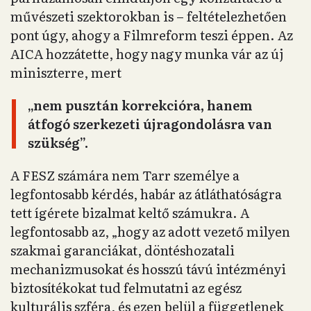
művészeti szektorokban is – feltételezhetően
pont úgy, ahogy a Filmreform teszi éppen. Az
AICA hozzátette, hogy nagy munka vár az új
miniszterre, mert
„nem pusztán korrekcióra, hanem
átfogó szerkezeti újragondolásra van
szükség”.
A FESZ számára nem Tarr személye a
legfontosabb kérdés, habár az átláthatóságra
tett ígérete bizalmat keltő számukra. A
legfontosabb az, „hogy az adott vezető milyen
szakmai garanciákat, döntéshozatali
mechanizmusokat és hosszú távú intézményi
biztosítékokat tud felmutatni az egész
kulturális szféra, és ezen belül a függetlenek