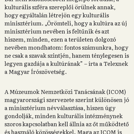
kulturális szféra szereplői örülnek annak,
hogy egyáltalán létrejön egy kulturális
minisztérium. „Örömteli, hogy a kultúra az új
minisztérium nevében is feltűnik és azt
hiszem, minden, ezen a területen dolgozó
nevében mondhatom: fontos számunkra, hogy
ne csak a szavak szintjén, hanem ténylegesen is
legyen gazdája a kultúrának” – írta a Telexnek
a Magyar Írószövetség.
A Múzeumok Nemzetközi Tanácsának (ICOM)
magyarországi szervezete szerint különösen jó
a minisztérium névválasztása, hiszen úgy
gondolják, minden kulturális intézménynek
szoros kapcsolatban kell állnia az őt működtető
és használó közösségekkel. Maga az ICOM is