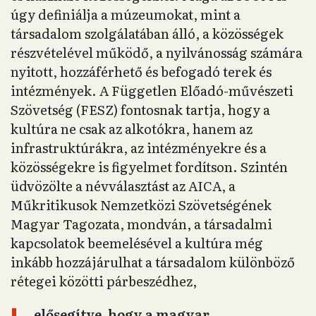
úgy definiálja a múzeumokat, mint a
társadalom szolgálatában álló, a közösségek
részvételével működő, a nyilvánosság számára
nyitott, hozzáférhető és befogadó terek és
intézmények. A Független Előadó-művészeti
Szövetség (FESZ) fontosnak tartja, hogy a
kultúra ne csak az alkotókra, hanem az
infrastruktúrákra, az intézményekre és a
közösségekre is figyelmet fordítson. Szintén
üdvözölte a névválasztást az AICA, a
Műkritikusok Nemzetközi Szövetségének
Magyar Tagozata, mondván, a társadalmi
kapcsolatok beemelésével a kultúra még
inkább hozzájárulhat a társadalom különböző
rétegei közötti párbeszédhez,
„elősegítve, hogy a magyar