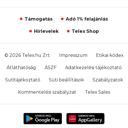
Támogatás
Adó 1% felajánlás
Hírlevelek
Telex Shop
© 2026 Telex.hu Zrt.
Impresszum
Etikai kódex
Átláthatóság
ÁSZF
Adatkezelési tájékoztató
Sütitájékoztató
Süti beállítások
Szabályzatok
Kommentelési szabályzat
Telex Sales