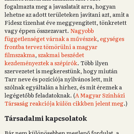
fogalmazta meg a javaslatait arra, hogyan
lehetne az adott területeken javítani azt, amit a
Fidesz tizenhat éve meggyengített, tönkretett
vagy éppen összezavart.
Nagyobb
függetlenséget várnak a művészek
,
egységes
frontba tervez tömörülni a magyar
filmszakma
,
szakmai beszédet
kezdeményeztek a szépírók
. Több ilyen
szervezetet is megkerestünk, hogy miután
Tarr neve és pozíciója nyilvános lett, mit
szólnak egyáltalán a hírhez, és mit éreznek a
legégetőbb feladatoknak. (
A Magyar Színházi
Társaság reakciója külön cikkben jelent meg
.)
Társadalmi kapcsolatok
Bár nem különösebben meglepő fordulat, a