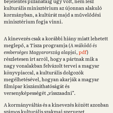
bejelentés pillanatáig úgy volt, nem lesz
kulturális minisztérium az újonnan alakuló
kormányban, a kultúrát majd a művelődési
minisztérium fogja vinni.
A kinevezés csak a korábbi hiány miatt lehetett
meglepő, a Tisza programja (
A működő és
emberséges Magyarország alapjai,
pdf
)
részletesen írt arról, hogy a pártnak mik a
nagy vonalakban felvázolt tervei a magyar
könyvpiaccal, a kulturális dolgozók
megélhetésével, hogyan akarják a magyar
filmipar kiszámíthatóságát és
versenyképességét „visszaadni”.
A kormányváltás és a kinevezés között azonban
számos kulturális szakmai szervezet