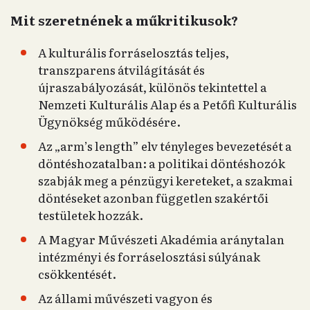
Mit szeretnének a műkritikusok?
A kulturális forráselosztás teljes,
transzparens átvilágítását és
újraszabályozását, különös tekintettel a
Nemzeti Kulturális Alap és a Petőfi Kulturális
Ügynökség működésére.
Az „arm’s length” elv tényleges bevezetését a
döntéshozatalban: a politikai döntéshozók
szabják meg a pénzügyi kereteket, a szakmai
döntéseket azonban független szakértői
testületek hozzák.
A Magyar Művészeti Akadémia aránytalan
intézményi és forráselosztási súlyának
csökkentését.
Az állami művészeti vagyon és