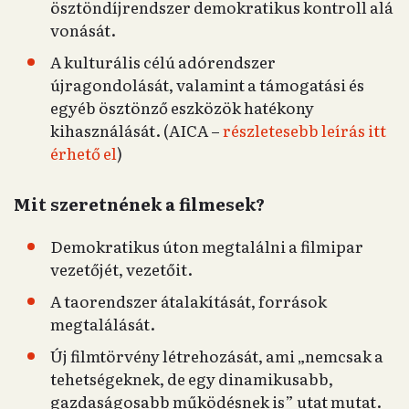
ösztöndíjrendszer demokratikus kontroll alá
vonását.
A kulturális célú adórendszer
újragondolását, valamint a támogatási és
egyéb ösztönző eszközök hatékony
kihasználását. (AICA –
részletesebb leírás itt
érhető el
)
Mit szeretnének a filmesek?
Demokratikus úton megtalálni a filmipar
vezetőjét, vezetőit.
A taorendszer átalakítását, források
megtalálását.
Új filmtörvény létrehozását, ami „nemcsak a
tehetségeknek, de egy dinamikusabb,
gazdaságosabb működésnek is” utat mutat.