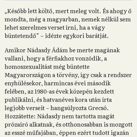
„Később lett költő, mert meleg volt. És ahogy ő
mondta, még a magyarban, nemek nélkül sem
lehet szerelmes verset írni, ha a vágy
büntetendő” – idézte egykori barátját.
Amikor Nádasdy Ádám be merte magának
vallani, hogy a férfiakhoz vonzódik, a
homoszexualitást még büntette
Magyarországon a törvény, így csak a rendszer
enyhülésekor, harmincas évei második
felében, az 1980-as évek közepén kezdett
publikálni, és hatvanéves kora után írta
legjobb verseit – hangsúlyozta Grecsó.
Hozzátette: Nádasdy nem tartotta magát
prózaíró alkatnak, és otthonosabban is mozgott
az esszé műfajában, éppen ezért tudott igazán