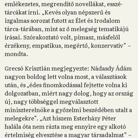
emlékezetes, megrendítő novellákat, esszé-
tárcákat írni. „Kevés olyan népszerű és
izgalmas sorozat futott az Élet és Irodalom
tárca-tárában, mint az ő melegség tematikájú
írásai. Szórakoztató volt, pimasz, másfelől
érzékeny, empatikus, megértő, konzervatív” –
mondta.
Grecsó Krisztián megjegyezte: Nádasdy Ádám
nagyon boldog lett volna most, a választások
után, és „édes finomkodással fejtette volna ki
dolgozatban, miért nagy dolog, hogy az ország
új, nagy többséggel megválasztott
miniszterelnöke a győzelmi beszédében utalt a
melegekre”. „Azt hiszem Esterházy Péter
halála óta nem rázta meg ennyire egy alkotó
értelmiség elvesztése a magyar társadalmat” –