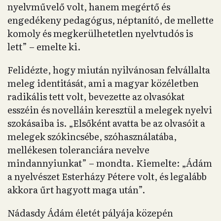
nyelvművelő volt, hanem megértő és
engedékeny pedagógus, néptanító, de mellette
komoly és megkerülhetetlen nyelvtudós is
lett” – emelte ki.
Felidézte, hogy miután nyilvánosan felvállalta
meleg identitását, ami a magyar közéletben
radikális tett volt, bevezette az olvasókat
esszéin és novelláin keresztül a melegek nyelvi
szokásaiba is. „Elsőként avatta be az olvasóit a
melegek szókincsébe, szóhasználatába,
mellékesen toleranciára nevelve
mindannyiunkat” – mondta. Kiemelte: „Ádám
a nyelvészet Esterházy Pétere volt, és legalább
akkora űrt hagyott maga után”.
Nádasdy Ádám életét pályája közepén