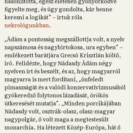
hasonlította, egész életében gyönyörködve
figyelte meg, és úgy gondolta, kár benne
keresni a logikát” – írtuk róla
nekrológunkban
.
„Ádám a pontosság megszállottja volt, a nyelv
napszámosa és nagybirtokosa, ura egyben” –
emlékezett barátjára Grecsó Krisztián költő,
író. Felidézte, hogy Nádasdy Ádám négy
nyelven írt és beszélt, és az, hogy magyarról
magyarra is mert fordítani, „önfeledt
pimaszságát és a valódi konzervativizmusából
gyökeredző folytonos lázadását, örökös
útkeresését mutatja”. „Minden porcikájában
Nádasdy volt, osztrák-olasz, olasz-magyar
nagypolgár, ő volt maga a megtestesült
monarchia. Ha létezett Közép-Európa, hát ő