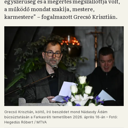
egyszerűség és a megértés megszállottja volt,
a működő mondat szakija, mestere,
karmestere” – fogalmazott Grecsó Krisztián.
Grecsó Krisztián, költő, író beszédet mond Nádasdy Ádám
búcsúztatásán a Farkasréti temetőben 2026. április 16-án – Fotó:
Hegedüs Róbert / MTVA