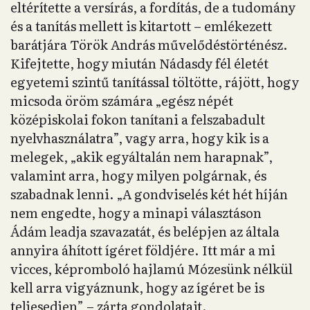
eltérítette a versírás, a fordítás, de a tudomány
és a tanítás mellett is kitartott – emlékezett
barátjára Török András művelődéstörténész.
Kifejtette, hogy miután Nádasdy fél életét
egyetemi szintű tanítással töltötte, rájött, hogy
micsoda öröm számára „egész népét
középiskolai fokon tanítani a felszabadult
nyelvhasználatra”, vagy arra, hogy kik is a
melegek, „akik egyáltalán nem harapnak”,
valamint arra, hogy milyen polgárnak, és
szabadnak lenni. „A gondviselés két hét híján
nem engedte, hogy a minapi választáson
Ádám leadja szavazatát, és belépjen az általa
annyira áhított ígéret földjére. Itt már a mi
vicces, képromboló hajlamú Mózesünk nélkül
kell arra vigyáznunk, hogy az ígéret be is
teljesedjen” – zárta gondolatait.