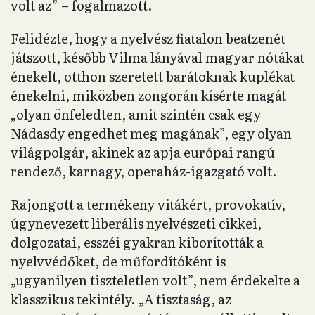
volt az” – fogalmazott.
Felidézte, hogy a nyelvész fiatalon beatzenét
játszott, később Vilma lányával magyar nótákat
énekelt, otthon szeretett barátoknak kuplékat
énekelni, miközben zongorán kísérte magát
„olyan önfeledten, amit szintén csak egy
Nádasdy engedhet meg magának”, egy olyan
világpolgár, akinek az apja európai rangú
rendező, karnagy, operaház-igazgató volt.
Rajongott a termékeny vitákért, provokatív,
úgynevezett liberális nyelvészeti cikkei,
dolgozatai, esszéi gyakran kiborították a
nyelvvédőket, de műfordítóként is
„ugyanilyen tiszteletlen volt”, nem érdekelte a
klasszikus tekintély. „A tisztaság, az