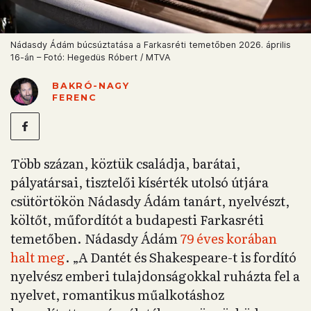
Nádasdy Ádám búcsúztatása a Farkasréti temetőben 2026. április
16-án – Fotó: Hegedüs Róbert / MTVA
BAKRÓ-NAGY
FERENC
Több százan, köztük családja, barátai,
pályatársai, tisztelői kísérték utolsó útjára
csütörtökön Nádasdy Ádám tanárt, nyelvészt,
költőt, műfordítót a budapesti Farkasréti
temetőben. Nádasdy Ádám
79 éves korában
halt meg
. „A Dantét és Shakespeare-t is fordító
nyelvész emberi tulajdonságokkal ruházta fel a
nyelvet, romantikus műalkotáshoz