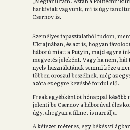
„Megtanultam. Aztán a Politechnikum
harkiviak vagyunk, mi is úgy tanult
Csernov is.
Személyes tapasztalatból tudom, menn
Ukrajnában, és azt is, hogyan távolodt
háború miatt a Putyin, majd egyre ink
megvetés jeleként. Vagy ha nem, hát t
nyelv használatának semmi köze a nem
többen oroszul beszélnek, még az egys
azóta ez egyre kevésbé fordul elő.
Freak egyébként öt hónappal később m
jelenti be Csernov a háborúval éles k
úgy, ahogyan a filmet is narrálja.
A kétezer méteres, egy békés világban f