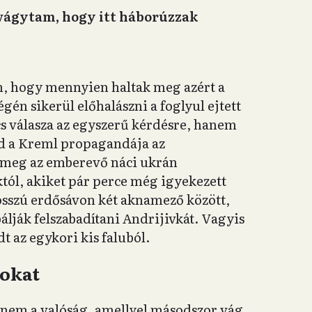
a vágytam, hogy itt háborúzzak
án, hogy mennyien haltak meg azért a
én sikerül előhalászni a foglyul ejtett
cs válasza az egyszerű kérdésre, hanem
nd a Kreml propagandája az
 meg az emberevő náci ukrán
któl, akiket pár perce még igyekezett
osszú erdősávon két aknamező között,
lják felszabadítani Andrijivkát. Vagyis
 az egykori kis faluból.
tokat
anem a valóság, amellyel másodszor vág