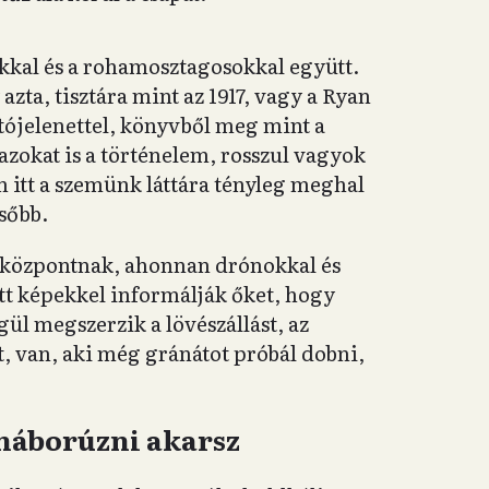
kal és a rohamosztagosokkal együtt.
azta, tisztára mint az 1917, vagy a Ryan
ójelenettel, könyvből meg mint a
azokat is a történelem, rosszul vagyok
n itt a szemünk láttára tényleg meghal
sőbb.
 a központnak, ahonnan drónokkal és
t képekkel informálják őket, hogy
gül megszerzik a lövészállást, az
, van, aki még gránátot próbál dobni,
 háborúzni akarsz