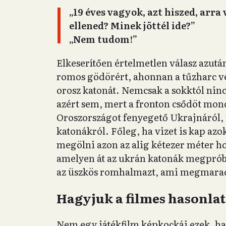
„19 éves vagyok, azt hiszed, arr
ellened? Minek jöttél ide?”
„Nem tudom!”
Elkeserítően értelmetlen válasz azut
romos gödörért, ahonnan a tűzharc vég
orosz katonát. Nemcsak a sokktól nin
azért sem, mert a fronton csődöt mo
Oroszországot fenyegető Ukrajnáról,
katonákról. Főleg, ha vizet is kap azo
megölni azon az alig kétezer méter h
amelyen át az ukrán katonák megpróbá
az üszkös romhalmazt, ami megmaradt
Hagyjuk a filmes hasonla
Nem egy játékfilm képkockái ezek, h