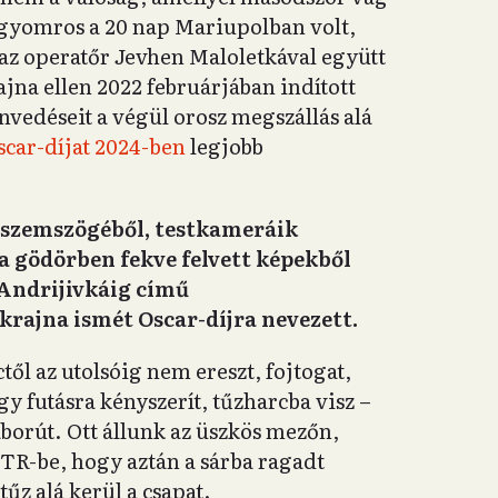
 gyomros a 20 nap Mariupolban volt,
 az operatőr Jevhen Maloletkával együtt
jna ellen 2022 februárjában indított
zenvedéseit a végül orosz megszállás alá
scar-díjat 2024-ben
legjobb
k szemszögéből, testkameráik
 a gödörben fekve felvett képekből
Andrijivkáig című
ajna ismét Oscar-díjra nevezett.
l az utolsóig nem ereszt, fojtogat,
gy futásra kényszerít, tűzharcba visz –
orút. Ott állunk az üszkös mezőn,
TR-be, hogy aztán a sárba ragadt
z alá kerül a csapat.