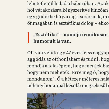
lehetetlenül halad a háborúban. Az a
hol várakozásra kényszerítve kínzóan 
egy gödörbe bújva cigit sodornak, mi
önmagában is esztétikus dolog – ekko
„Esztétika” – mondja ironikusan
humoruk is van.
Ott van velük egy 47 éves friss nagyap
aggódás az otthoniakért és tudni, h
mondja a feleségem, hogy menjek haz
hogy nem mehetek. Erre meg ő, hogy t
mondanom”. Ő a kétezer méteres halál
néhány hónappal később megsebesül 