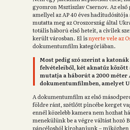
gyomron Msztiszlav Csernov. Az első
amellyel az AP 40 éves haditudósítója
mutatta meg az Oroszország által Ukra
totális háború első heteit, a civilek s
került városban. El is
nyerte vele az O
dokumentumfilm kategóriában.
Most pedig szó szerint a katoná
felvételeiből, két aknatűz között
mutatja a háborút a 2000 méter 
dokumentumfilmben, amelyet Ukr
A dokumentumfilm az első másodperctő
földre ránt, szétlőtt pincébe kerget va
ennél közelebb kamera nem hozhat háb
menekülünk be a végre váltást hozó B
páncélosból kirohanjunk – miközben tű