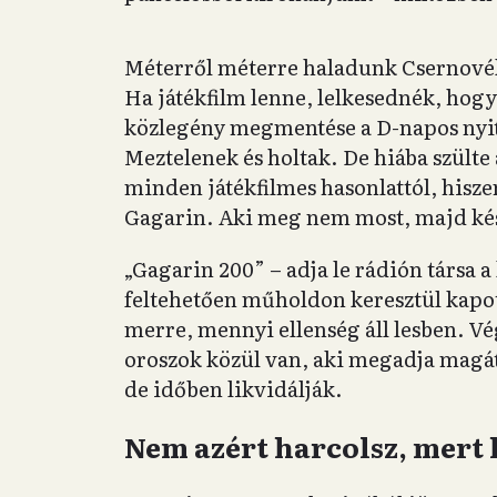
Méterről méterre haladunk Csernovék
Ha játékfilm lenne, lelkesednék, hogy 
közlegény megmentése a D-napos nyit
Meztelenek és holtak. De hiába szülte 
minden játékfilmes hasonlattól, hisze
Gagarin. Aki meg nem most, majd ké
„Gagarin 200” – adja le rádión társa
feltehetően műholdon keresztül kapot
merre, mennyi ellenség áll lesben. Vé
oroszok közül van, aki megadja magát
de időben likvidálják.
Nem azért harcolsz, mert