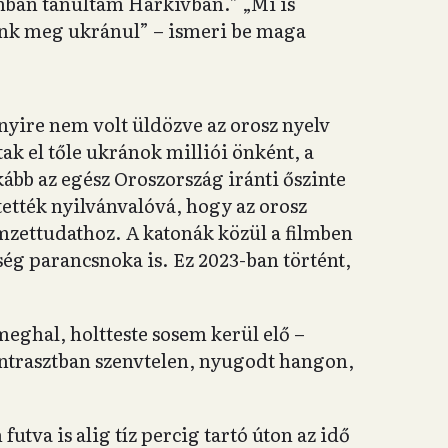
ban tanultam Harkivban.” „Mi is
unk meg ukránul” – ismeri be maga
yire nem volt üldözve az orosz nyelv
ak el tőle ukránok milliói önként, a
ább az egész Oroszország iránti őszinte
ették nyilvánvalóvá, hogy az orosz
zettudathoz. A katonák közül a filmben
ég parancsnoka is. Ez 2023-ban történt,
eghal, holtteste sosem kerül elő –
ontrasztban szenvtelen, nyugodt hangon,
utva is alig tíz percig tartó úton az idő