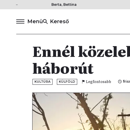
Berta, Bettina
Menü
Kereső
Ennél közel
háborút
Legfontosabb
fris
KULTÚRA
KÜLFÖLD