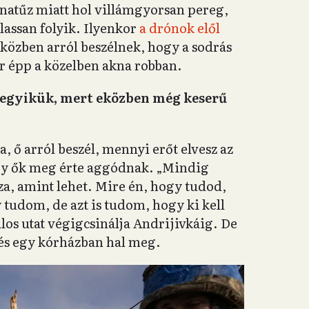
knatűz miatt hol villámgyorsan pereg,
lassan folyik. Ilyenkor
a drónok elől
közben arról beszélnek, hogy a sodrás
r épp a közelben akna robban.
 egyikük, mert eközben még keserű
a, ő arról beszél, mennyi erőt elvesz az
ogy ők meg érte aggódnak. „Mindig
a, amint lehet. Mire én, hogy tudod,
udom, de azt is tudom, hogy ki kell
os utat végigcsinálja Andrijivkáig. De
és egy kórházban hal meg.