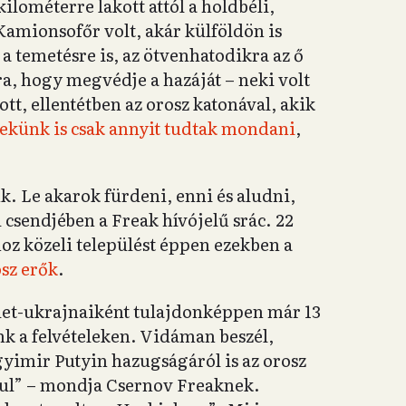
ilométerre lakott attól a holdbéli,
 Kamionsofőr volt, akár külföldön is
a temetésre is, az ötvenhatodikra az ő
a, hogy megvédje a hazáját – neki volt
ott, ellentétben az orosz katonával, akik
ekünk is csak annyit tudtak mondani
,
. Le akarok fürdeni, enni és aludni,
 csendjében a Freak hívójelű srác. 22
oz közeli települést éppen ezekben a
sz erők
.
elet-ukrajnaiként tulajdonképpen már 13
unk a felvételeken. Vidáman beszél,
yimir Putyin hazugságáról is az orosz
ánul” – mondja Csernov Freaknek.