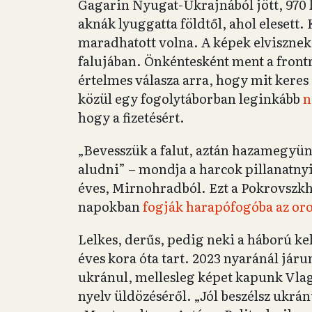
Gagarin Nyugat-Ukrajnából jött, 970 k
aknák lyuggatta földtől, ahol elesett.
maradhatott volna. A képek elvisznek 
falujában. Önkéntesként ment a frontr
értelmes válasza arra, hogy mit keres 
közül egy fogolytáborban leginkább
n
hogy a fizetésért.
„Bevesszük a falut, aztán hazamegyünk
aludni” – mondja a harcok pillanatnyi
éves, Mirnohradból. Ezt a Pokrovszkh
napokban
fogják harapófogóba az oro
Lelkes, derűs, pedig neki a háború k
éves kora óta tart. 2023 nyaránál jár
ukránul, mellesleg képet kapunk Vlag
nyelv üldözéséről. „Jól beszélsz ukr