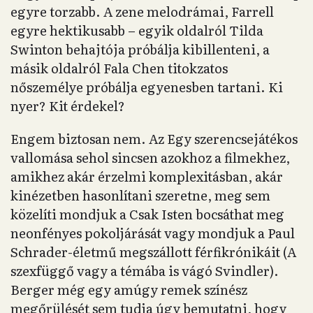
egyre torzabb. A zene melodrámai, Farrell
egyre hektikusabb – egyik oldalról Tilda
Swinton behajtója próbálja kibillenteni, a
másik oldalról Fala Chen titokzatos
nőszemélye próbálja egyenesben tartani. Ki
nyer? Kit érdekel?
Engem biztosan nem. Az Egy szerencsejátékos
vallomása sehol sincsen azokhoz a filmekhez,
amikhez akár érzelmi komplexitásban, akár
kinézetben hasonlítani szeretne, meg sem
közelíti mondjuk a Csak Isten bocsáthat meg
neonfényes pokoljárását vagy mondjuk a Paul
Schrader-életmű megszállott férfikrónikáit (A
szexfüggő vagy a témába is vágó Svindler).
Berger még egy amúgy remek színész
megőrülését sem tudja úgy bemutatni, hogy