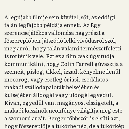
A legújabb filmje sem kivétel, sőt, az eddigi
talán legfájóbb példája ennek. Az Egy
szerencsejátékos vallomása nagyrészt a
főszereplőben játszódó lelki vívódásról szól,
meg arról, hogy talán valami természetfeletti
is történik vele. Ezt ez a film csak úgy tudja
kommunikálni, hogy Colin Farrell gúvasztja a
szemeit, pislog, tikkel, izzad, kényelmetlenül
mocorog, vagy esetleg óriási, csodálatos
makaói szállodapaloták belsejében és
külsejében álldogál vagy üldögél egyedül.
Kivan, egyedül van, magányos, elszigetelt, a
makaói kaszinók neonfénye világítja meg este
a szomorú arcát. Berger többször is elsüti azt,
hogy főszereplője a tükörbe néz, de a tükörkép