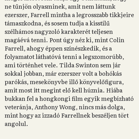
ne tűnjön olyasminek, amit nem láttunk
ezerszer, Farrell mintha a legrosszabb tikkjeire
támaszkodna, és sosem tudja a kisstílű
szélhámos nagyzoló karakterét teljesen
magáévá tenni. Pont úgy néz ki, mint Colin
Farrell, ahogy éppen színészkedik, és a
folyamatot láthatóvá tenni a legszomorúbb,
ami történhet vele. Tilda Swinton sem jár
sokkal jobban, már ezerszer volt a bohókás
parókás, mesekönyvbe illő könyvelőfigura,
amit most itt megint elő kell húznia. Hiába
bukkan fel a hongkongi film egyik megbízható
veteránja, Anthony Wong, nincs más dolga,
mint hogy az izzadó Farrellnek beszéljen tört
angolul.