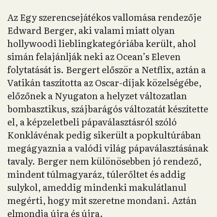
Az Egy szerencsejátékos vallomása rendezője
Edward Berger, aki valami miatt olyan
hollywoodi lieblingkategóriába került, ahol
simán felajánlják neki az Ocean’s Eleven
folytatását is. Bergert először a Netflix, aztán a
Vatikán taszította az Oscar-díjak közelségébe,
előzőnek a Nyugaton a helyzet változatlan
bombasztikus, szájbarágós változatát készítette
el, a képzeletbeli pápaválasztásról szóló
Konklávénak pedig sikerült a popkultúrában
megágyaznia a valódi világ pápaválasztásának
tavaly. Berger nem különösebben jó rendező,
mindent túlmagyaráz, túlerőltet és addig
sulykol, ameddig mindenki makulátlanul
megérti, hogy mit szeretne mondani. Aztán
elmondja újra és újra.