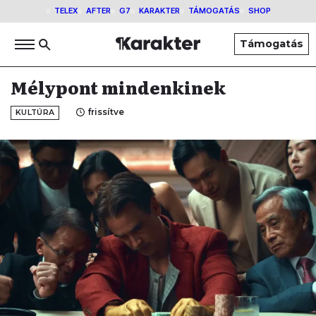
TELEX
AFTER
G7
KARAKTER
TÁMOGATÁS
SHOP
Támogatás
Mélypont mindenkinek
frissítve
KULTÚRA