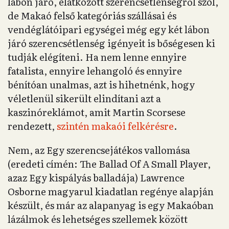
lábon járó, elátkozott szerencsétlenségről szól,
de Makaó felső kategóriás szállásai és
vendéglátóipari egységei még egy két lábon
járó szerencsétlenség igényeit is bőségesen ki
tudják elégíteni. Ha nem lenne ennyire
fatalista, ennyire lehangoló és ennyire
bénítóan unalmas, azt is hihetnénk, hogy
véletlenül sikerült elindítani azt a
kaszinóreklámot, amit Martin Scorsese
rendezett,
szintén makaói felkérésre
.
Nem, az Egy szerencsejátékos vallomása
(eredeti címén: The Ballad Of A Small Player,
azaz Egy kispályás balladája) Lawrence
Osborne magyarul kiadatlan regénye alapján
készült, és már az alapanyag is egy Makaóban
lázálmok és lehetséges szellemek között