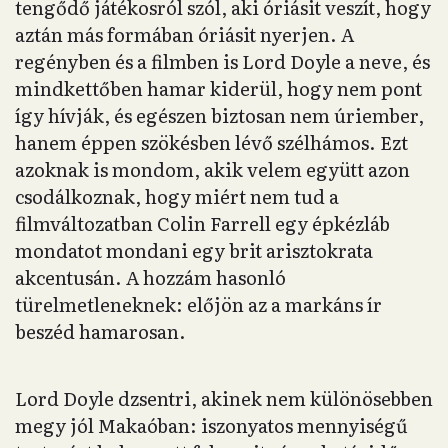
tengődő játékosról szól, aki óriásit veszít, hogy
aztán más formában óriásit nyerjen. A
regényben és a filmben is Lord Doyle a neve, és
mindkettőben hamar kiderül, hogy nem pont
így hívják, és egészen biztosan nem úriember,
hanem éppen szökésben lévő szélhámos. Ezt
azoknak is mondom, akik velem együtt azon
csodálkoznak, hogy miért nem tud a
filmváltozatban Colin Farrell egy épkézláb
mondatot mondani egy brit arisztokrata
akcentusán. A hozzám hasonló
türelmetleneknek: előjön az a markáns ír
beszéd hamarosan.
Lord Doyle dzsentri, akinek nem különösebben
megy jól Makaóban: iszonyatos mennyiségű