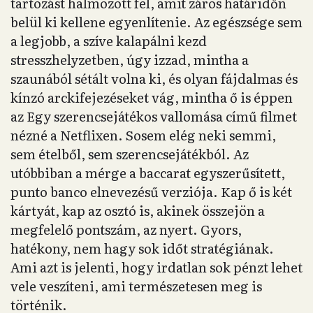
tartozást halmozott fel, amit záros határidőn
belül ki kellene egyenlítenie. Az egészsége sem
a legjobb, a szíve kalapálni kezd
stresszhelyzetben, úgy izzad, mintha a
szaunából sétált volna ki, és olyan fájdalmas és
kínzó arckifejezéseket vág, mintha ő is éppen
az Egy szerencsejátékos vallomása című filmet
nézné a Netflixen. Sosem elég neki semmi,
sem ételből, sem szerencsejátékból. Az
utóbbiban a mérge a baccarat egyszerűsített,
punto banco elnevezésű verziója. Kap ő is két
kártyát, kap az osztó is, akinek összejön a
megfelelő pontszám, az nyert. Gyors,
hatékony, nem hagy sok időt stratégiának.
Ami azt is jelenti, hogy irdatlan sok pénzt lehet
vele veszíteni, ami természetesen meg is
történik.