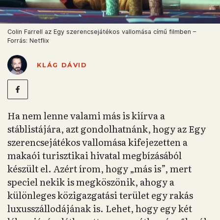
Colin Farrell az Egy szerencsejátékos vallomása című filmben –
Forrás: Netflix
KLÁG DÁVID
Ha nem lenne valami más is kiírva a
stáblistájára, azt gondolhatnánk, hogy az Egy
szerencsejátékos vallomása kifejezetten a
makaói turisztikai hivatal megbízásából
készült el. Azért írom, hogy „más is”, mert
speciel nekik is megköszönik, ahogy a
különleges közigazgatási terület egy rakás
luxusszállodájának is. Lehet, hogy egy két