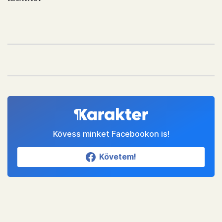
Kövess minket Facebookon is!
Követem!