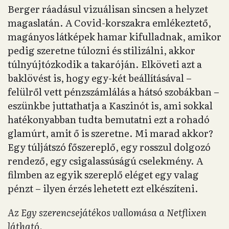
Berger ráadásul vizuálisan sincsen a helyzet
magaslatán. A Covid-korszakra emlékeztető,
magányos látképek hamar kifulladnak, amikor
pedig szeretne túlozni és stilizálni, akkor
túlnyújtózkodik a takaróján. Elköveti azt a
baklövést is, hogy egy-két beállításával –
felülről vett pénzszámlálás a hátsó szobákban –
eszünkbe juttathatja a Kaszinót is, ami sokkal
hatékonyabban tudta bemutatni ezt a rohadó
glamúrt, amit ő is szeretne. Mi marad akkor?
Egy túljátszó főszereplő, egy rosszul dolgozó
rendező, egy csigalassúságú cselekmény. A
filmben az egyik szereplő eléget egy valag
pénzt – ilyen érzés lehetett ezt elkészíteni.
Az Egy szerencsejátékos vallomása a Netflixen
látható.