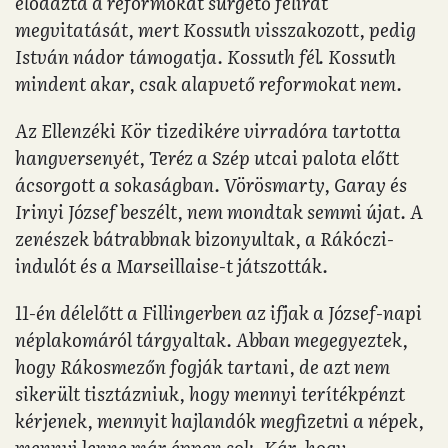
elodázta a reformokat sürgető felirat
megvitatását, mert Kossuth visszakozott, pedig
István nádor támogatja. Kossuth fél. Kossuth
mindent akar, csak alapvető reformokat nem.
Az Ellenzéki Kör tizedikére virradóra tartotta
hangversenyét, Teréz a Szép utcai palota előtt
ácsorgott a sokaságban. Vörösmarty, Garay és
Irinyi József beszélt, nem mondtak semmi újat. A
zenészek bátrabbnak bizonyultak, a Rákóczi-
indulót és a Marseillaise-t játszották.
11-én délelőtt a Fillingerben az ifjak a József-napi
néplakomáról tárgyaltak. Abban megegyeztek,
hogy Rákosmezőn fogják tartani, de azt nem
sikerült tisztázniuk, hogy mennyi terítékpénzt
kérjenek, mennyit hajlandók megfizetni a népek,
mennyi lenne már éppen sok. Kár, hogy