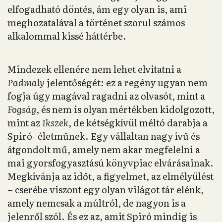
elfogadható döntés, ám egy olyan is, ami
meghozatalával a történet szorul számos
alkalommal kissé háttérbe.
Mindezek ellenére nem lehet elvitatni a
Padmaly
jelentőségét: ez a regény ugyan nem
fogja úgy magával ragadni az olvasót, mint a
Fogság
, és nem is olyan mértékben kidolgozott,
mint az
Ikszek
, de kétségkívül méltó darabja a
Spiró- életműnek. Egy vállaltan nagy ívű és
átgondolt mű, amely nem akar megfelelni a
mai gyorsfogyasztású könyvpiac elvárásainak.
Megkívánja az időt, a figyelmet, az elmélyülést
– cserébe viszont egy olyan világot tár elénk,
amely nemcsak a múltról, de nagyon is a
jelenről szól. És ez az, amit Spiró mindig is