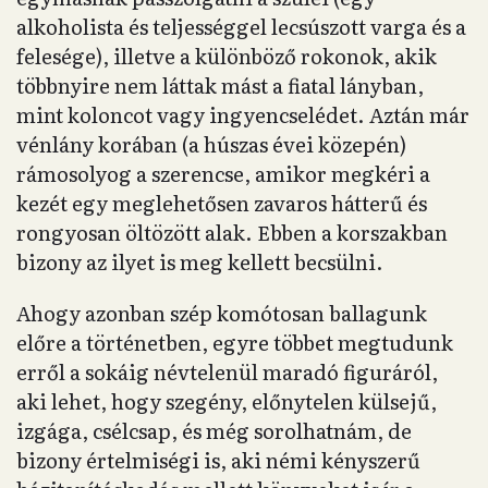
alkoholista és teljességgel lecsúszott varga és a
felesége), illetve a különböző rokonok, akik
többnyire nem láttak mást a fiatal lányban,
mint koloncot vagy ingyencselédet. Aztán már
vénlány korában (a húszas évei közepén)
rámosolyog a szerencse, amikor megkéri a
kezét egy meglehetősen zavaros hátterű és
rongyosan öltözött alak. Ebben a korszakban
bizony az ilyet is meg kellett becsülni.
Ahogy azonban szép komótosan ballagunk
előre a történetben, egyre többet megtudunk
erről a sokáig névtelenül maradó figuráról,
aki lehet, hogy szegény, előnytelen külsejű,
izgága, csélcsap, és még sorolhatnám, de
bizony értelmiségi is, aki némi kényszerű