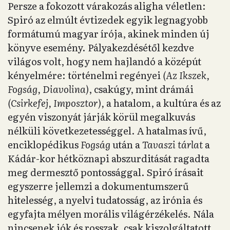
Persze a fokozott várakozás aligha véletlen:
Spiró az elmúlt évtizedek egyik legnagyobb
formátumú magyar írója, akinek minden új
könyve esemény. Pályakezdésétől kezdve
világos volt, hogy nem hajlandó a középút
kényelmére: történelmi regényei
(Az Ikszek,
Fogság, Diavolina)
, csakúgy, mint drámái
(Csirkefej, Imposztor),
a hatalom, a kultúra és az
egyén viszonyát járják körül megalkuvás
nélküli következetességgel. A hatalmas ívű,
enciklopédikus
Fogság
után a
Tavaszi tárlat
a
Kádár-kor hétköznapi abszurditását ragadta
meg dermesztő pontossággal. Spiró írásait
egyszerre jellemzi a dokumentumszerű
hitelesség, a nyelvi tudatosság, az irónia és
egyfajta mélyen morális világérzékelés. Nála
nincsenek jók és rosszak, csak kiszolgáltatott