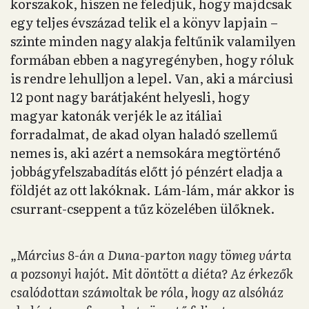
korszakok, hiszen ne feledjük, hogy majdcsak
egy teljes évszázad telik el a könyv lapjain –
szinte minden nagy alakja feltűnik valamilyen
formában ebben a nagyregényben, hogy róluk
is rendre lehulljon a lepel. Van, aki a márciusi
12 pont nagy barátjaként helyesli, hogy
magyar katonák verjék le az itáliai
forradalmat, de akad olyan haladó szellemű
nemes is, aki azért a nemsokára megtörténő
jobbágyfelszabadítás előtt jó pénzért eladja a
földjét az ott lakóknak. Lám-lám, már akkor is
csurrant-cseppent a tűz közelében ülőknek.
„Március 8-án a Duna-parton nagy tömeg várta
a pozsonyi hajót. Mit döntött a diéta? Az érkezők
csalódottan számoltak be róla, hogy az alsóház