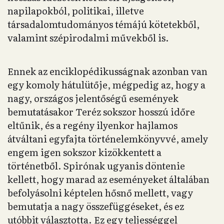
napilapokból, politikai, illetve
társadalomtudományos témájú kötetekből,
valamint szépirodalmi művekből is.
Ennek az enciklopédikusságnak azonban van
egy komoly hátulütője, mégpedig az, hogy a
nagy, országos jelentőségű események
bemutatásakor Teréz sokszor hosszú időre
eltűnik, és a regény ilyenkor hajlamos
átváltani egyfajta történelemkönyvvé, amely
engem igen sokszor kizökkentett a
történetből. Spirónak ugyanis döntenie
kellett, hogy marad az eseményeket általában
befolyásolni képtelen hősnő mellett, vagy
bemutatja a nagy összefüggéseket, és ez
utóbbit választotta. Ez egy teljességgel