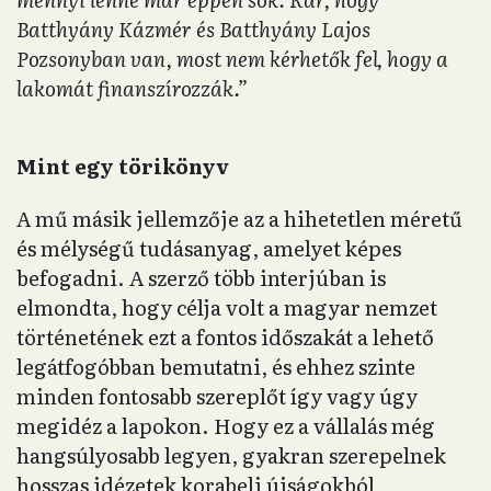
Batthyány Kázmér és Batthyány Lajos
Pozsonyban van, most nem kérhetők fel, hogy a
lakomát finanszírozzák.”
Mint egy törikönyv
A mű másik jellemzője az a hihetetlen méretű
és mélységű tudásanyag, amelyet képes
befogadni. A szerző több interjúban is
elmondta, hogy célja volt a magyar nemzet
történetének ezt a fontos időszakát a lehető
legátfogóbban bemutatni, és ehhez szinte
minden fontosabb szereplőt így vagy úgy
megidéz a lapokon. Hogy ez a vállalás még
hangsúlyosabb legyen, gyakran szerepelnek
hosszas idézetek korabeli újságokból,