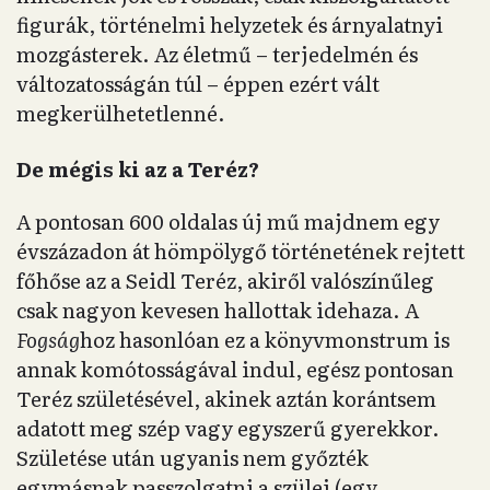
figurák, történelmi helyzetek és árnyalatnyi
mozgásterek. Az életmű – terjedelmén és
változatosságán túl – éppen ezért vált
megkerülhetetlenné.
De mégis ki az a Teréz?
A pontosan 600 oldalas új mű majdnem egy
évszázadon át hömpölygő történetének rejtett
főhőse az a Seidl Teréz, akiről valószínűleg
csak nagyon kevesen hallottak idehaza. A
Fogság
hoz hasonlóan ez a könyvmonstrum is
annak komótosságával indul, egész pontosan
Teréz születésével, akinek aztán korántsem
adatott meg szép vagy egyszerű gyerekkor.
Születése után ugyanis nem győzték
egymásnak passzolgatni a szülei (egy