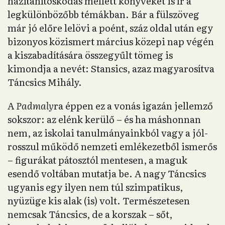
házitanítóskodás mellett könyveket is ír a
legkülönbözőbb témákban. Bár a fülszöveg
már jó előre lelövi a poént, száz oldal után egy
bizonyos közismert március közepi nap végén
a kiszabadítására összegyűlt tömeg is
kimondja a nevét: Stansics, azaz magyarosítva
Táncsics Mihály.
A
Padmaly
ra éppen ez a vonás igazán jellemző
sokszor: az elénk kerülő – és ha máshonnan
nem, az iskolai tanulmányainkból vagy a jól-
rosszul működő nemzeti emlékezetből ismerős
– figurákat pátosztól mentesen, a maguk
esendő voltában mutatja be. A nagy Táncsics
ugyanis egy ilyen nem túl szimpatikus,
nyüzüge kis alak (is) volt. Természetesen
nemcsak Táncsics, de a korszak – sőt,