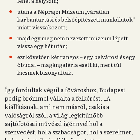
lehet a helyszín;
utána a Néprajzi Múzeum „váratlan
karbantartási és belsőépítészeti munkálatok”
miatt visszakozott;
majd egy meg nem nevezett múzeum lépett
vissza egy hét után;
ezt követően két rangos – egy belvárosi és egy
óbudai – magángaléria esett ki, mert túl
kicsinek bizonyultak.
Így fordultak végül a fővároshoz, Budapest
pedig örömmel vállalta a felkérést. „A
kiállításnak, ami nem másról, csakis a
valóságról szól, a világ legkitűnőbb
sajtófotósai művészi igénnyel hol a
szenvedést, hol a szabadságot, hol a szerelmet,