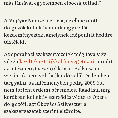
más társával egyetemben elbocsájtottad.”
A Magyar Nemzet azt írja, az elbocsátott
dolgozók kollektív munkaügyi vitát
kezdeményeztek, amelynek időpontját keddre
tűzték ki.
Az operaházi szakszervezetek még tavaly év
végén
kezdtek sztrájkkal fenyegetőzni
, amiért
az intézményt vezető Ókovács Szilveszter
szerintük nem volt hajlandó velük érdemben
tárgyalni, az intézményben pedig 2009 óta
nem történt érdemi béremelés. Ráadásul míg
korábban kollektív szerződés védte az Opera
dolgozóit, azt Ókovács Szilveszter a
szakszervezetek szerint eltörölte.