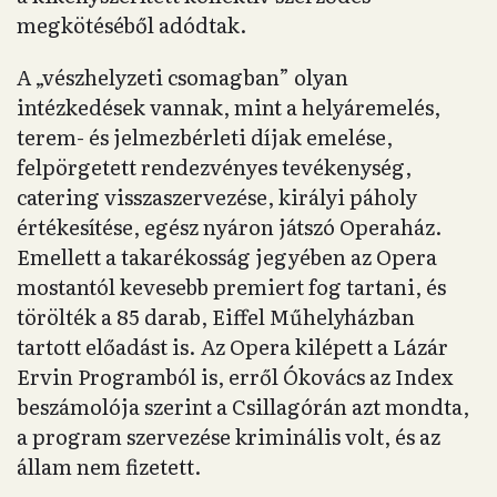
megkötéséből adódtak.
A „vészhelyzeti csomagban” olyan
intézkedések vannak, mint a helyáremelés,
terem- és jelmezbérleti díjak emelése,
felpörgetett rendezvényes tevékenység,
catering visszaszervezése, királyi páholy
értékesítése, egész nyáron játszó Operaház.
Emellett a takarékosság jegyében az Opera
mostantól kevesebb premiert fog tartani, és
törölték a 85 darab, Eiffel Műhelyházban
tartott előadást is. Az Opera kilépett a Lázár
Ervin Programból is, erről Ókovács az Index
beszámolója szerint a Csillagórán azt mondta,
a program szervezése kriminális volt, és az
állam nem fizetett.