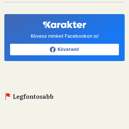
Kövess minket Facebookon is!
Követem!
Legfontosabb