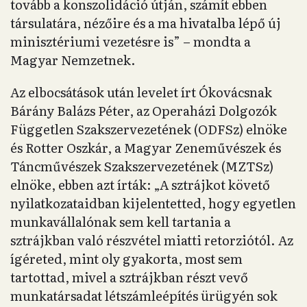
tovább a konszolidáció útján, számít ebben
társulatára, nézőire és a ma hivatalba lépő új
minisztériumi vezetésre is” – mondta a
Magyar Nemzetnek.
Az elbocsátások után levelet írt Ókovácsnak
Bárány Balázs Péter, az Operaházi Dolgozók
Független Szakszervezetének (ODFSz) elnöke
és Rotter Oszkár, a Magyar Zeneművészek és
Táncművészek Szakszervezetének (MZTSz)
elnöke, ebben azt írták: „A sztrájkot követő
nyilatkozataidban kijelentetted, hogy egyetlen
munkavállalónak sem kell tartania a
sztrájkban való részvétel miatti retorziótól. Az
ígéreted, mint oly gyakorta, most sem
tartottad, mivel a sztrájkban részt vevő
munkatársadat létszámleépítés ürügyén sok