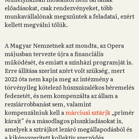
előadásokat, csak rendezvényeket, több
munkavállalónak megszűntek a feladatai, ezért
kellett megválni tőlük.
A Magyar Nemzetnek azt mondta, az Opera
májusban tervezte újra a financiális
működését, és emiatt a színházi programját is.
Erre állítása szerint azért volt szükség, mert
2022 óta nem kapja meg az intézmény a
törvényileg kötelező húszszázalékos béremelés
fedezetét, és nem kompenzálta az állam a
rezsiárrobbanást sem, valamint
kompenzálniuk kell a
márciusi sztárjk
„primér
kárait” és a másodlagos pluszkiadásokat is,
amelyek a sztrájkot lezáró megállapodásból és
a kikényszerített kollektív szerződés