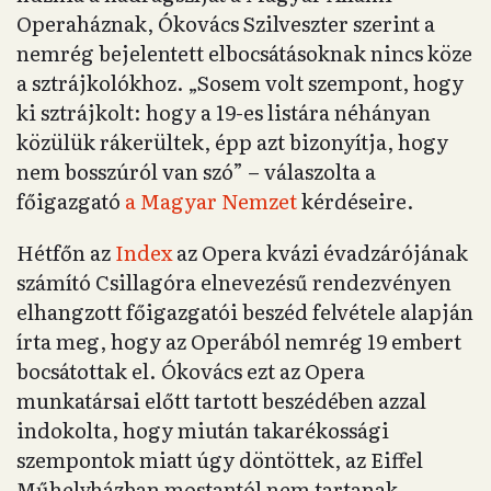
Operaháznak, Ókovács Szilveszter szerint a
nemrég bejelentett elbocsátásoknak nincs köze
a sztrájkolókhoz. „Sosem volt szempont, hogy
ki sztrájkolt: hogy a 19-es listára néhányan
közülük rákerültek, épp azt bizonyítja, hogy
nem bosszúról van szó” – válaszolta a
főigazgató
a Magyar Nemzet
kérdéseire.
Hétfőn az
Index
az Opera kvázi évadzárójának
számító Csillagóra elnevezésű rendezvényen
elhangzott főigazgatói beszéd felvétele alapján
írta meg, hogy az Operából nemrég 19 embert
bocsátottak el. Ókovács ezt az Opera
munkatársai előtt tartott beszédében azzal
indokolta, hogy miután takarékossági
szempontok miatt úgy döntöttek, az Eiffel
Műhelyházban mostantól nem tartanak