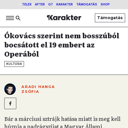
TELEX
AFTER
G7
KARAKTER
TÁMOGATÁS
SHOP
Támogatás
Ókovács szerint nem bosszúból
bocsátott el 19 embert az
Operából
KULTÚRA
ARADI HANGA
ZSÓFIA
Bár a márciusi sztrájk hatása miatt is meg kell
húznia a nadrágszíjat a Magyar Állami