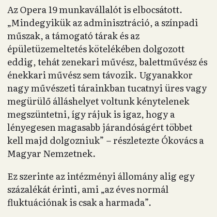
Az Opera 19 munkavállalót is elbocsátott.
„Mindegyikük az adminisztráció, a színpadi
műszak, a támogató tárak és az
épületüzemeltetés kötelékében dolgozott
eddig, tehát zenekari művész, balettművész és
énekkari művész sem távozik. Ugyanakkor
nagy művészeti tárainkban tucatnyi üres vagy
megürülő álláshelyet voltunk kénytelenek
megszüntetni, így rájuk is igaz, hogy a
lényegesen magasabb járandóságért többet
kell majd dolgozniuk” – részletezte Ókovács a
Magyar Nemzetnek.
Ez szerinte az intézményi állomány alig egy
százalékát érinti, ami „az éves normál
fluktuációnak is csak a harmada”.