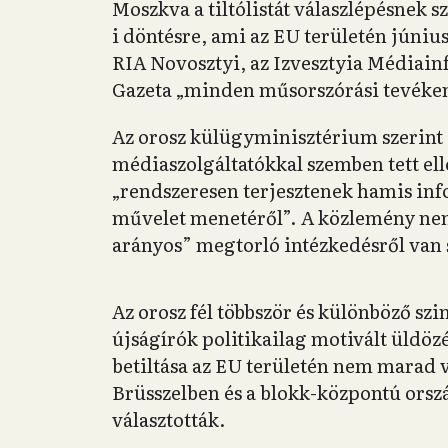
Moszkva a tiltólistát válaszlépésnek 
i döntésre, ami az EU területén június
RIA Novosztyi, az Izvesztyia Médiain
Gazeta „minden műsorszórási tevéke
Az orosz külügyminisztérium szerint 
médiaszolgáltatókkal szemben tett el
„rendszeresen terjesztenek hamis inf
művelet menetéről”. A közlemény nem 
arányos” megtorló intézkedésről van 
Az orosz fél többször és különböző szi
újságírók politikailag motivált üldöz
betiltása az EU területén nem marad v
Brüsszelben és a blokk-központú orszá
választották.