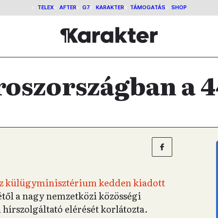
TELEX
AFTER
G7
KARAKTER
TÁMOGATÁS
SHOP
Oroszországban a 4
sz külügyminisztérium kedden kiadott
-étől a nagy nemzetközi közösségi
 hírszolgáltató elérését korlátozta.