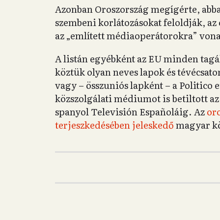
Azonban Oroszország megígérte, abban
szembeni korlátozásokat feloldják, az o
az „említett médiaoperátorokra” von
A listán egyébként az EU minden tag
köztük olyan neves lapok és tévécsato
vagy – összuniós lapként – a Politico
közszolgálati médiumot is betiltott az
spanyol Televisión Españoláig. Az
or
terjeszkedésében jeleskedő
magyar köz