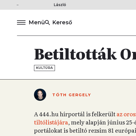
László
Menü
Kereső
Betiltották 
KULTÚRA
TÓTH GERGELY
A 444.hu hírportál is felkerült
az oro
tiltólistájára
, mely alapján június 25
portálokat is betiltó rezsim 81 európai