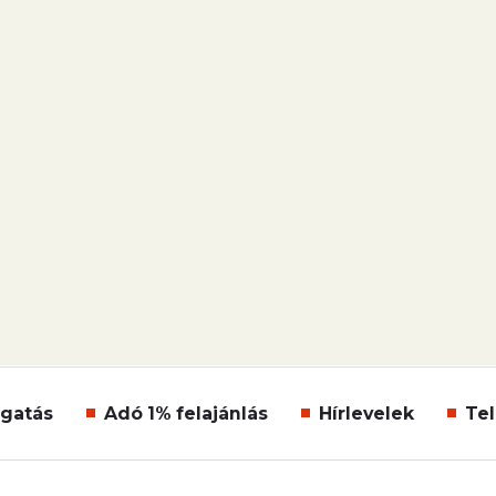
gatás
Adó 1% felajánlás
Hírlevelek
Tel