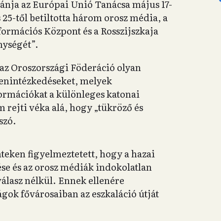
szánja az Európai Unió Tanácsa május 17-
 25-től betiltotta három orosz média, a
formációs Központ és a Rosszijszkaja
nységét”.
az Oroszországi Föderáció olyan
lenintézkedéseket, melyek
ormációkat a különleges katonai
rejti véka alá, hogy „tükröző és
szó.
nteken figyelmeztetett, hogy a hazai
ése és az orosz médiák indokolatlan
álasz nélkül. Ennek ellenére
gok fővárosaiban az eszkaláció útját