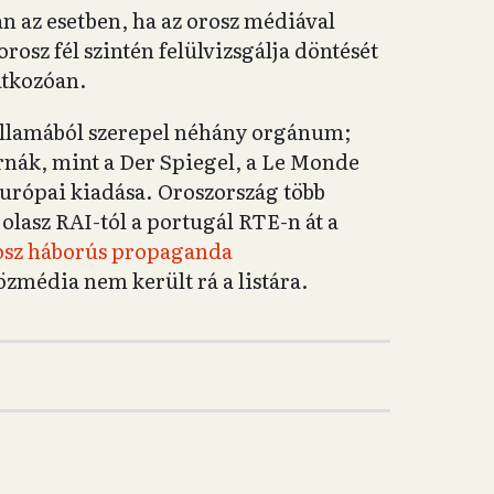
 az esetben, ha az orosz médiával
rosz fél szintén felülvizsgálja döntését
atkozóan.
államából szerepel néhány orgánum;
rnák, mint a Der Spiegel, a Le Monde
 európai kiadása. Oroszország több
 olasz RAI-tól a portugál RTE-n át a
osz háborús propaganda
média nem került rá a listára.