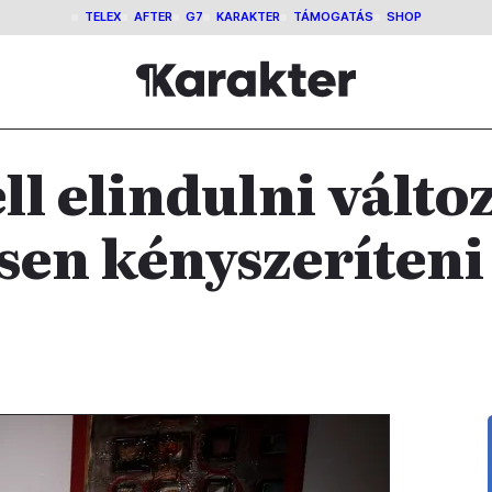
TELEX
AFTER
G7
KARAKTER
TÁMOGATÁS
SHOP
ll elindulni válto
sen kényszeríteni