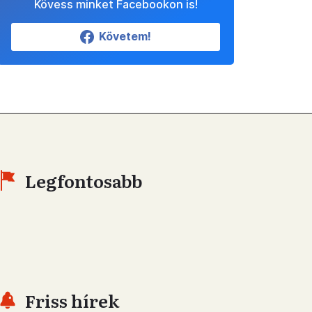
Kövess minket Facebookon is!
Követem!
Legfontosabb
Friss hírek