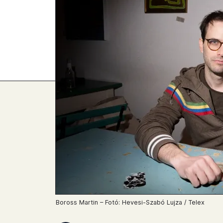
Boross Martin – Fotó: Hevesi-Szabó Lujza / Telex