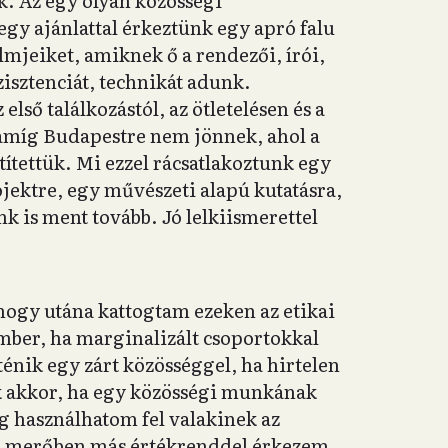
k. Az egy olyan közösségi
y ajánlattal érkeztünk egy apró falu
filmjeiket, amiknek ő a rendezői, írói,
zisztenciát, technikát adunk.
ső találkozástól, az ötletelésen és a
, amíg Budapestre nem jönnek, ahol a
títettük. Mi ezzel rácsatlakoztunk egy
ojektre, egy művészeti alapú kutatásra,
k is ment tovább. Jó lelkiismerettel
hogy utána kattogtam ezeken az etikai
ber, ha marginalizált csoportokkal
énik egy zárt közösséggel, ha hirtelen
k akkor, ha egy közösségi munkának
g használhatom fel valakinek az
 ha merőben más értékrenddel érkezem