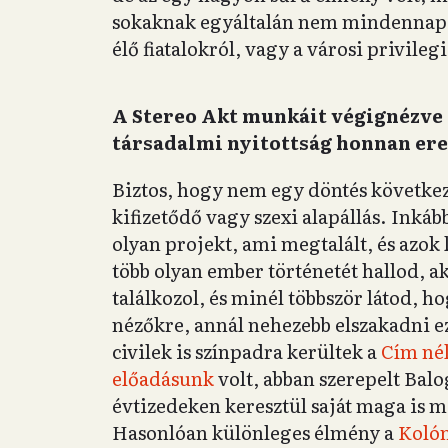
sokaknak egyáltalán nem mindennapo
élő fiatalokról, vagy a városi privileg
A Stereo Akt munkáit végignézve 
társadalmi nyitottság honnan er
Biztos, hogy nem egy döntés követke
kifizetődő vagy szexi alapállás. Inká
olyan projekt, ami megtalált, és azo
több olyan ember történetét hallod, 
találkozol, és minél többször látod, h
nézőkre, annál nehezebb elszakadni ez
civilek is színpadra kerültek a
Cím nél
előadásunk
volt, abban szerepelt Balog
évtizedeken keresztül saját maga is m
Hasonlóan különleges élmény a
Koló