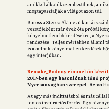
amikkel alkotók szembesülnek, amikor
megtapasztalják a világot azon túl.
Boross a Stereo Akt nevű kortárs szín
vezetőjeként már évek óta próbál kén
kényelmetlenebb kérdésekre, a Nyersa
rendezése. Teljes mértékben állami t
is akadnak kényelmetlen kérdések bőve
egy interjúban.
Remake_Bodony címmel ön készít
2017-ben egy hasonlónak tűnő pro
Nyersanyagban szerepel. Az volt 
Az egy más indíttatásból és más céllal
fontos inspirációs forrás. Egy bizonyo