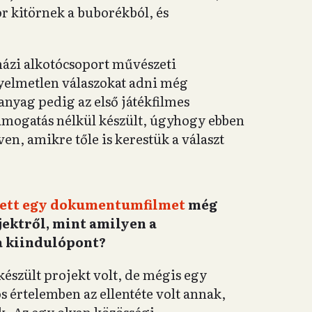
 kitörnek a buborékból, és
házi alkotócsoport művészeti
yelmetlen válaszokat adni még
nyag pedig az első játékfilmes
ámogatás nélkül készült, úgyhogy ebben
n, amikre tőle is kerestük a választ
ett egy dokumentumfilmet
még
jektről, mint amilyen a
a kiindulópont?
 készült projekt volt, de mégis egy
s értelemben az ellentéte volt annak,