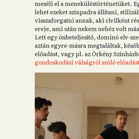
meséli el a meneküléstörténetüket. 
lehet ezeket színpadra állítani, stiliz
visszaforgatni annak, aki civilként r
ereje, ami után nekem nehéz volt más
Lett egy önbeteljesítő, dominó elv-sze
aztán egyre-másra megtaláltak, későb
előadást, vagy pl. az Örkény Színház
gondoskodási válságról szóló előadást