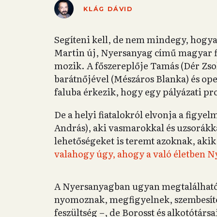
KLÁG DÁVID
Segíteni kell, de nem mindegy, hogyan
Martin új, Nyersanyag című magyar f
mozik. A főszereplője Tamás (Dér Zsolt
barátnőjével (Mészáros Blanka) és op
faluba érkezik, hogy egy pályázati p
De a helyi fiatalokról elvonja a figye
András), aki vasmarokkal és uzsorákka
lehetőségeket is teremt azoknak, akik
valahogy úgy, ahogy a való életben Ny
A Nyersanyagban ugyan megtalálhatóak
nyomoznak, megfigyelnek, szembesíte
feszültség –, de Borosst és alkotótárs