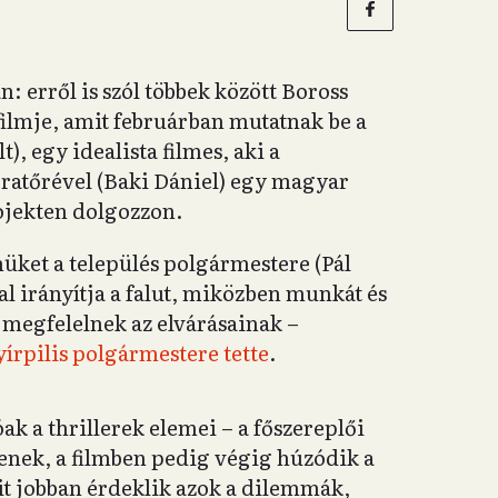
: erről is szól többek között Boross
ilmje, amit februárban mutatnak be a
), egy idealista filmes, aki a
eratőrével (Baki Dániel) egy magyar
rojekten dolgozzon.
lmüket a település polgármestere (Pál
l irányítja a falut, miközben munkát és
 megfelelnek az elvárásainak –
írpilis polgármestere tette
.
 a thrillerek elemei – a főszereplői
nek, a filmben pedig végig húzódik a
ait jobban érdeklik azok a dilemmák,