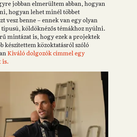
Egyre jobban elmerültem abban, hogyan
álni, hogyan lehet minél többet
észt vesz benne – ennek van egy olyan
 típusú, köldöknézős témákhoz nyúlni.
rű mintázat is, hogy ezek a projektek
b készítettem közoktatásról szóló
ban
Kiváló dolgozók címmel egy
 is.