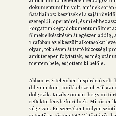
amit a film történetében feldolgoztun
dokumentumfilm volt, aminek során eg
fiataljaihoz: készítsék el a saját rövid
szereplői, operatőrei, és mi ehhez ass
Forgattunk egy dokumentumfilmet az el
filmek elkészítésén át egészen addig
Trafóban az elkészült alkotásokat leve
olyan, több éven át tartó közösségi pr
amit terepen folytattak, és még utánun
mentem bele, és jöttem ki belőle.
Abban az értelemben inspiráció volt, 
dilemmákon, amikkel szembesül az em
dolgozik. Kezdve onnan, hogy mi tört
reflektorfénybe kerülnek. Mi történi
vége van. Én szerzőként milyen szinti
autentikus történetét? Mi történik,