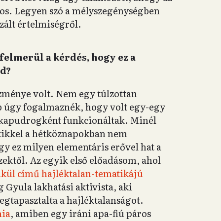
s. Legyen szó a mélyszegénységben
izált értelmiségről.
felmerül a kérdés, hogy ez a
ed?
zménye volt. Nem egy túlzottan
bb úgy fogalmaznék, hogy volt egy-egy
k kapudrogként funkcionáltak. Minél
akikkel a hétköznapokban nem
ogy ez milyen elementáris erővel hat a
ektől. Az egyik első előadásom, ahol
kül című hajléktalan-tematikájú
 Gyula lakhatási aktivista, aki
egtapasztalta a hajléktalanságot.
nia
, amiben egy iráni apa-fiú páros