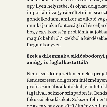
egy ilyen helyzetbe, és olyan dolgokat
importálni vagy ráerőltetni másra ezt
gondolkodtam, amikor az alkotó vagy se
munkájának a fontosságáról és céljáró
hogy egy közösség problémáját jobban
maguk belülről? Ezekből a kérdésekbő
forgatókönyvet.
Ezek a dilemmák a siklósbodonyi 
amúgy is foglalkoztatták?
Nem, ezek kifejezetten ennek a proje
Rendszeresen dolgozom intézményen k
professzionális alkotókkal, érintettek
tagjaival, sokszor színpadon is. Rend
fókuszú előadásokat. Sokszor felmerü
de az egy nagyon sűrű élmény volt, me