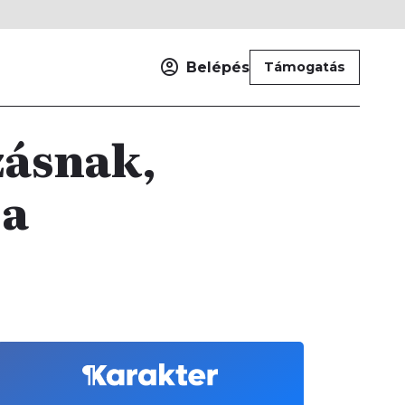
Belépés
Támogatás
zásnak,
 a