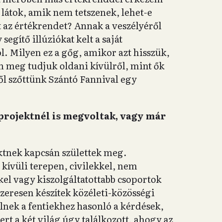
 látok, amik nem tetszenek, lehet-e
 az értékrendet? Annak a veszélyéről
gítő illúziókat kelt a saját
l. Milyen ez a gőg, amikor azt hisszük,
 meg tudjuk oldani kívülről, mint ők
l szőttünk Szántó Fannival egy
projektnél is megvoltak, vagy már
ktnek kapcsán születtek meg.
ívüli terepen, civilekkel, nem
kel vagy kiszolgáltatottabb csoportok
szeresen készítek közéleti-közösségi
lnek a fentiekhez hasonló a kérdések,
rt a két világ úgy találkozott, ahogy az