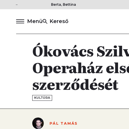
Berta, Bettina
Menü
Kereső
Ókovács Szil
Operaház el
szerződését
KULTÚRA
PÁL TAMÁS