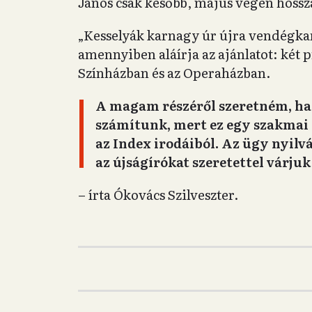
János csak később, május végén hossza
„Kesselyák karnagy úr újra vendégka
amennyiben aláírja az ajánlatot: két 
Színházban és az Operaházban.
A magam részéről szeretném, ha 
számítunk, mert ez egy szakmai k
az Index irodáiból. Az ügy nyilvá
az újságírókat szeretettel várju
– írta Ókovács Szilveszter.