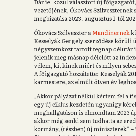
Dániel közül választott új főigazgató
vezetőjének, Ókovács Szilveszternek s
megbízatása 2023. augusztus 1-től 2028
Ókovács Szilveszter a
Mandinernek
kü
Kesselyák Gergely szerződése körüli ü
négyszemközt tartott tegnap délutáni
jelenik meg másnap délelőtt az Index
vélem, ki, kinek miért és milyen sebe
A főigazgató hozzátette: Kesselyák 201
karmestere, az elmúlt ötven év leghos
„Akkor pályázat nélkül kértem fel a tis
egy új ciklus kezdetén ugyanígy kérek
meghallgatáson is elmondtam 2023 ápr
akkor még senki sem tudhatta az ered
kormány, (részben) új miniszterek” – 