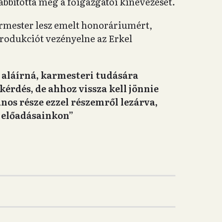
bbította meg a főigazgatói kinevezését.
rmester lesz emelt honoráriumért,
produkciót vezényelne az Erkel
aláírná, karmesteri tudására
érdés, de ahhoz vissza kell jönnie
nos része ezzel részemről lezárva,
k előadásainkon
”