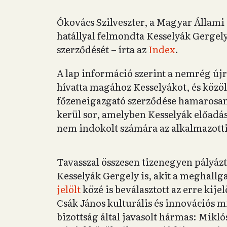
Ókovács Szilveszter, a Magyar Állami
hatállyal felmondta Kesselyák Gergely
szerződését – írta az
Index
.
A lap információ szerint a nemrég újr
hívatta magához Kesselyákot, és közöl
főzeneigazgató szerződése hamarosan 
kerül sor, amelyben Kesselyák előadá
nem indokolt számára az alkalmazotti
Tavasszal összesen tizenegyen pályázt
Kesselyák Gergely is, akit a meghallg
jelölt
közé is beválasztott az erre kije
Csák János kulturális és innovációs m
bizottság által javasolt hármas: Mikl