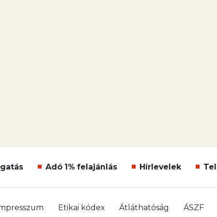
gatás
Adó 1% felajánlás
Hírlevelek
Tel
Impresszum
Etikai kódex
Átláthatóság
ÁSZF