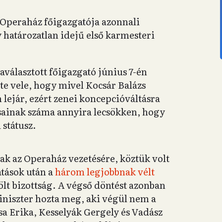
 Operaház főigazgatója azonnali
 határozatlan idejű első karmesteri
aválasztott főigazgató június 7-én
te vele, hogy mivel Kocsár Balázs
lejár, ezért zenei koncepcióváltásra
sainak száma annyira lecsökken, hogy
 státusz.
ak az Operaház vezetésére, köztük volt
atások után a
három legjobbnak vélt
lölt bizottság. A végső döntést azonban
iniszter hozta meg, aki végül nem a
ósa Erika, Kesselyák Gergely és Vadász