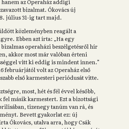
t, hanem az Operaház addigi
zavazott bizalmat. Ókovács új
. július 31-ig tart majd.
ldött közleményben reagált a
gyre. Ebben azt írta: „Ha egy
 bizalmas operaházi beszélgetésről hír
en, akkor most már valóban érteni
sséggel vitt ki eddig is mindent innen.”
6 februárjától volt az Operaház első
szabb első karmesteri periódusát vitte.
ztségre, most, hét és fél évvel később,
 fel másik karmestert. Ezt a bizottsági
ilisában, tizenegy tanúm van rá, és
ményt. Bevett gyakorlat ez: új
írta Ókovács, utalva arra, hogy Csák