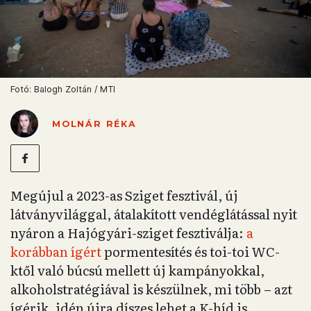
Fotó: Balogh Zoltán / MTI
MOLNÁR RÉKA
Megújul a 2023-as Sziget fesztivál, új
látványvilággal, átalakított vendéglátással nyit
nyáron a Hajógyári-sziget fesztiválja:
a
korábban ígért
pormentesítés és toi-toi WC-
ktől való búcsú mellett új kampányokkal,
alkoholstratégiával is készülnek, mi több – azt
ígérik, idén újra díszes lehet a K-híd is.