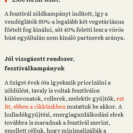
A fesztivál zöldkampányt indított, így a
vendéglátók 80%-a legalább két vegetáriánus
főételt fog kínálni, sőt 40% feletti lesz a vörös
húst egyáltalán nem kínáló partnerek aránya.
Jól vizsgázott rendszer,
fesztiválkampányok
A Sziget évek óta igyekszik priorizálni a
zöldülést, tavaly is voltak fesztiválos
különvonatok, rollerek, szelektív gyűjtők,
ezt
itt, ebben a cikkünkben
mutattuk be akkor. A
hulladékgyűjtési, energiagazdálkodási elvek
továbbra is maradnak a fesztivál szerint,
emellett céljuk, hogy minimalizálják a