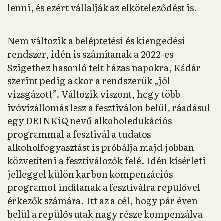
lenni, és ezért vállalják az elköteleződést is.
Nem változik a beléptetési és kiengedési
rendszer, idén is számítanak a 2022-es
Szigethez hasonló telt házas napokra, Kádár
szerint pedig akkor a rendszerük „jól
vizsgázott”. Változik viszont, hogy több
ivóvízállomás lesz a fesztiválon belül, ráadásul
egy DRINKiQ nevű alkoholedukációs
programmal a fesztivál a tudatos
alkoholfogyasztást is próbálja majd jobban
közvetíteni a fesztiválozók felé. Idén kísérleti
jelleggel külön karbon kompenzációs
programot indítanak a fesztiválra repülővel
érkezők számára. Itt az a cél, hogy pár éven
belül a repülős utak nagy része kompenzálva