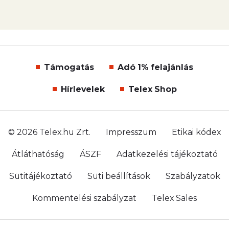
Támogatás
Adó 1% felajánlás
Hírlevelek
Telex Shop
© 2026 Telex.hu Zrt.
Impresszum
Etikai kódex
Átláthatóság
ÁSZF
Adatkezelési tájékoztató
Sütitájékoztató
Süti beállítások
Szabályzatok
Kommentelési szabályzat
Telex Sales