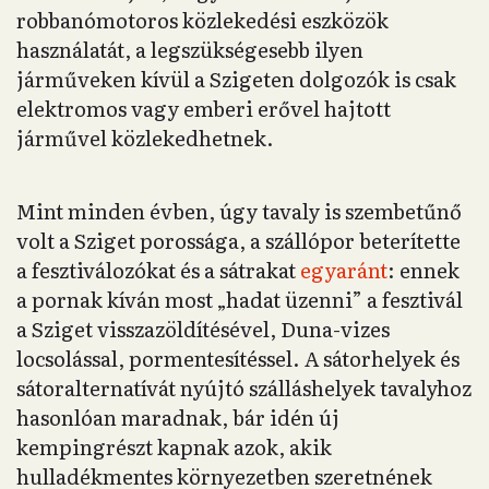
robbanómotoros közlekedési eszközök
használatát, a legszükségesebb ilyen
járműveken kívül a Szigeten dolgozók is csak
elektromos vagy emberi erővel hajtott
járművel közlekedhetnek.
Mint minden évben, úgy tavaly is szembetűnő
volt a Sziget porossága, a szállópor beterítette
a fesztiválozókat és a sátrakat
egyaránt
: ennek
a pornak kíván most „hadat üzenni” a fesztivál
a Sziget visszazöldítésével, Duna-vizes
locsolással, pormentesítéssel. A sátorhelyek és
sátoralternatívát nyújtó szálláshelyek tavalyhoz
hasonlóan maradnak, bár idén új
kempingrészt kapnak azok, akik
hulladékmentes környezetben szeretnének