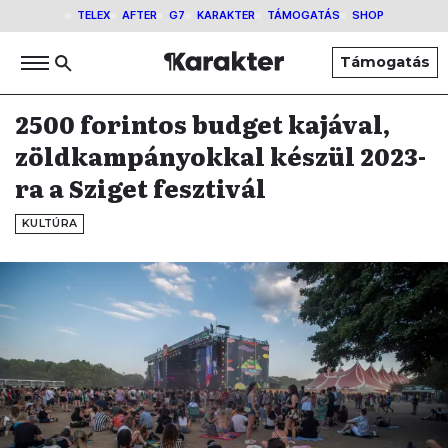
TELEX
AFTER
G7
KARAKTER
TÁMOGATÁS
SHOP
Támogatás
2500 forintos budget kajával,
zöldkampányokkal készül 2023-
ra a Sziget fesztivál
KULTÚRA