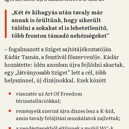
„Két év kihagyás után tavaly már
annak is örültünk, hogy sikerült
túlélni a sokakat el is lehetetlenítő,
több fronton támadó nehézségeket”
– fogalmazott a Sziget sajtótájékoztatóján
Kádár Tamás, a fesztivál főszervezője. Kádár
hozzátette: idén azonban újra fejlődni akartak,
egy „látványosabb Sziget” lett a cél, több
helyszínnel, új dizájnokkal. Ezek között
visszatér az Art Of Freedom
térinstallációkkal;
reményeik szerint újra díszes lesz a K-híd,
amin tavaly felújítási munkálatok zajlottak;
a vendégterekből eltűnnek a mobil WC-k,