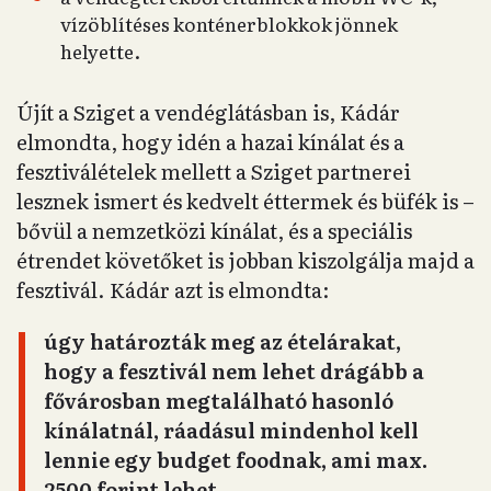
vízöblítéses konténerblokkok jönnek
helyette.
Újít a Sziget a vendéglátásban is, Kádár
elmondta, hogy idén a hazai kínálat és a
fesztiválételek mellett a Sziget partnerei
lesznek ismert és kedvelt éttermek és büfék is –
bővül a nemzetközi kínálat, és a speciális
étrendet követőket is jobban kiszolgálja majd a
fesztivál. Kádár azt is elmondta:
úgy határozták meg az ételárakat,
hogy a fesztivál nem lehet drágább a
fővárosban megtalálható hasonló
kínálatnál, ráadásul mindenhol kell
lennie egy budget foodnak, ami max.
2500 forint lehet.