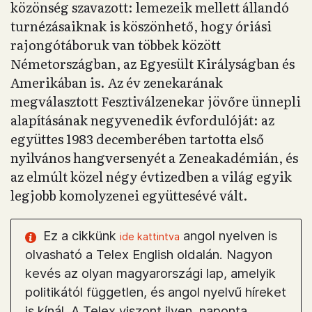
közönség szavazott: lemezeik mellett állandó
turnézásaiknak is köszönhető, hogy óriási
rajongótáboruk van többek között
Németországban, az Egyesült Királyságban és
Amerikában is. Az év zenekarának
megválasztott Fesztiválzenekar jövőre ünnepli
alapításának negyvenedik évfordulóját: az
együttes 1983 decemberében tartotta első
nyilvános hangversenyét a Zeneakadémián, és
az elmúlt közel négy évtizedben a világ egyik
legjobb komolyzenei együttesévé vált.
Ez a cikkünk
angol nyelven is
ide kattintva
olvasható a Telex English oldalán. Nagyon
kevés az olyan magyarországi lap, amelyik
politikától független, és angol nyelvű híreket
is kínál. A Telex viszont ilyen, naponta