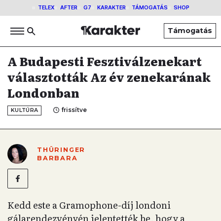
TELEX
AFTER
G7
KARAKTER
TÁMOGATÁS
SHOP
Támogatás
A Budapesti Fesztiválzenekart
választották Az év zenekarának
Londonban
frissítve
KULTÚRA
THÜRINGER
BARBARA
Kedd este a Gramophone-díj londoni
gálarendezvényén jelentették be, hogy a