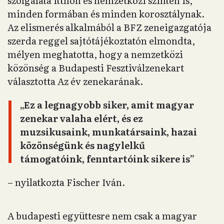
szolgálata itthon és nemzetközi szinten is,
minden formában és minden korosztálynak.
Az elismerés alkalmából a BFZ zeneigazgatója
szerda reggel sajtótájékoztatón elmondta,
mélyen meghatotta, hogy a nemzetközi
közönség a Budapesti Fesztiválzenekart
választotta Az év zenekarának.
„Ez a legnagyobb siker, amit magyar
zenekar valaha elért, és ez
muzsikusaink, munkatársaink, hazai
közönségünk és nagylelkű
támogatóink, fenntartóink sikere is”
– nyilatkozta Fischer Iván.
A budapesti együttesre nem csak a magyar