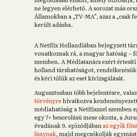
ne legyen elérhető. A sorozat más or
Államokban a „TV-MA”, azaz a „csak fe
került adásba.
A Netflix Hollandiában bejegyzett tár
vonatkoznak rá, a magyar hatóság – fő
szemben. A Médiatanács ezért értesít
holland társhatóságot, rendelkezésükr
és kéri tőlük az eset kivizsgálását.
Augusztusban több bejelentésre, vala
törvényre
hivatkozva kezdeményezett 
médiahatóság a Netflixszel szemben e
egy 7+ besorolású mese okozta, a Jura
évadának 9. epizódjában
az egyik fős
lánynak
, majd megcsókolják egymást