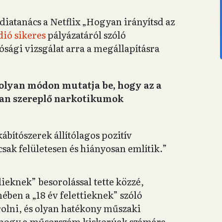
iatanács a Netflix „Hogyan irányítsd az
dió sikeres
pályázatáról szóló
tósági vizsgálat arra a megállapításra
 olyan módon mutatja be, hogy az a
rban szereplő narkotikumok
ábítószerek állítólagos pozitív
csak felületesen és hiányosan említik.”
ieknek” besorolással tette közzé,
ben a „18 év felettieknek” szóló
rolni, és olyan hatékony műszaki
a, hogy a műsorszám kiskorúak számára