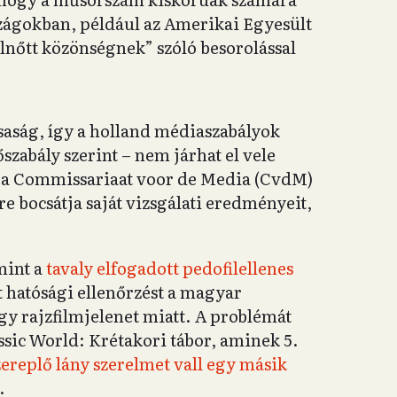
szágokban, például az Amerikai Egyesült
lnőtt közönségnek” szóló besorolással
saság, így a holland médiaszabályok
szabály szerint – nem járhat el vele
i a Commissariaat voor de Media (CvdM)
e bocsátja saját vizsgálati eredményeit,
mint a
tavaly elfogadott pedofilellenes
hatósági ellenőrzést a magyar
gy rajzfilmjelenet miatt. A problémát
ssic World: Krétakori tábor, aminek 5.
zereplő lány szerelmet vall egy másik
.