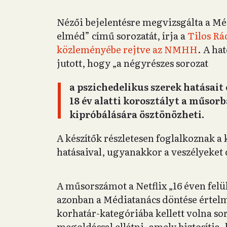
Nézői bejelentésre megvizsgálta a Méd
elméd” című sorozatát, írja a
Tilos Rá
közleményébe rejtve az NMHH
. A ha
jutott, hogy „a négyrészes sorozat
a pszichedelikus szerek hatásait
18 év alatti korosztályt a műso
kipróbálására ösztönözheti.
A készítők részletesen foglalkoznak a k
hatásaival, ugyanakkor a veszélyeket 
A műsorszámot a Netflix „16 éven felül
azonban a Médiatanács döntése értelmé
korhatár-kategóriába kellett volna so
megoldással ellátni, amely biztosítj