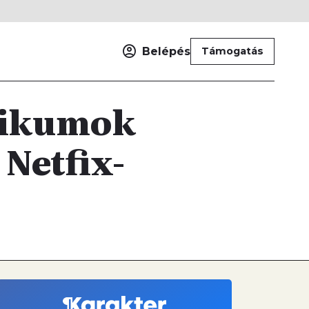
Belépés
Támogatás
otikumok
Netfix-