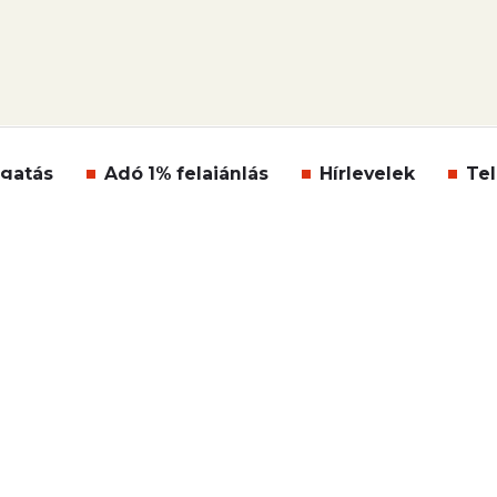
gatás
Adó 1% felajánlás
Hírlevelek
Tel
Impresszum
Etikai kódex
Átláthatóság
ÁSZF
Süti beállítások
Szabályzatok
Kommentelési szabá