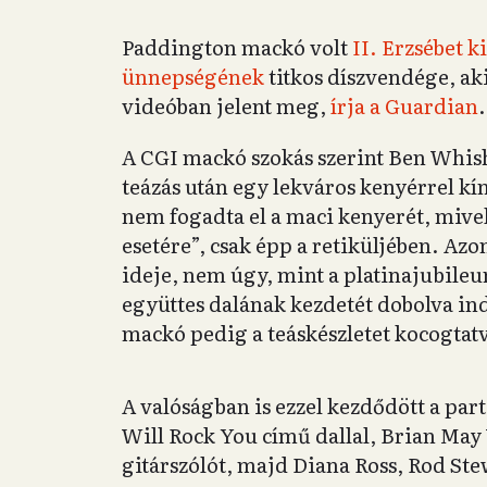
Paddington mackó volt
II. Erzsébet k
ünnepségének
titkos díszvendége, ak
videóban jelent meg,
írja a Guardian
.
A CGI mackó szokás szerint Ben Whish
teázás után egy lekváros kenyérrel kín
nem fogadta el a maci kenyerét, mivel
esetére”, csak épp a retiküljében. Az
ideje, nem úgy, mint a platinajubileu
együttes dalának kezdetét dobolva indí
mackó pedig a teáskészletet kocogtatv
A valóságban is ezzel kezdődött a par
Will Rock You című dallal, Brian May 
gitárszólót, majd Diana Ross, Rod St