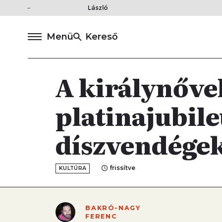
László
Menü
Kereső
A királynőve
platinajubile
díszvendége
frissítve
KULTÚRA
BAKRÓ-NAGY
FERENC