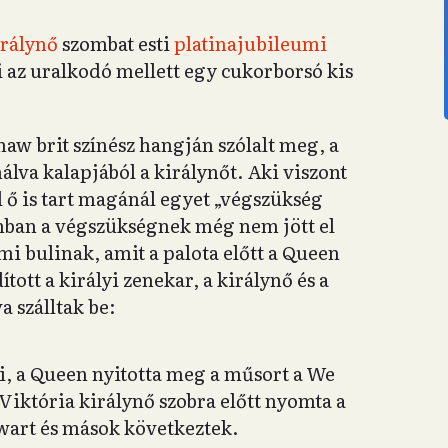
irálynő
szombat esti
platinajubileumi
i az uralkodó mellett egy cukorborsó kis
aw brit színész hangján szólalt meg, a
álva kalapjából a királynőt. Aki viszont
 ő is tart magánál egyet „végszükség
onban a végszükségnek még nem jött el
mi bulinak, amit a palota előtt a Queen
tott a királyi zenekar, a királynő és a
a szálltak be:
ti, a Queen nyitotta meg a műsort a We
Viktória királynő szobra előtt nyomta a
ewart és mások következtek.