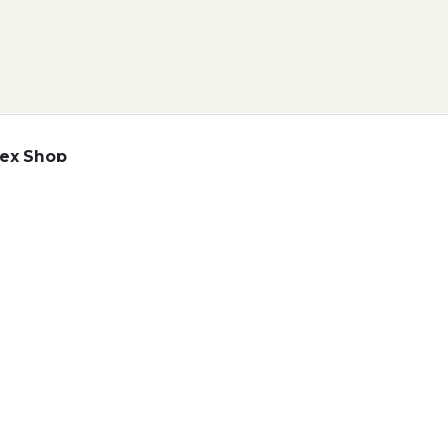
ex Shop
Adatkezelési tájékoztató
lyzat
Telex Sales