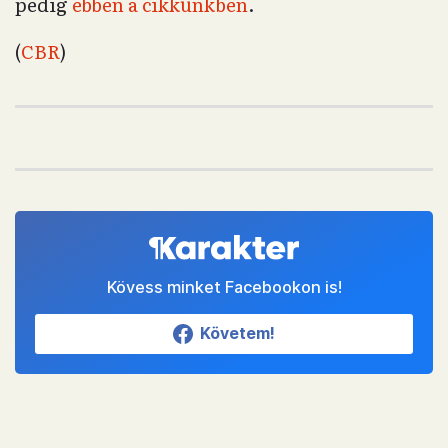
pedig
ebben a cikkünkben
.
(
CBR
)
Kövess minket Facebookon is!
Követem!