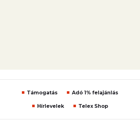
Támogatás
Adó 1% felajánlás
Hírlevelek
Telex Shop
© 2026 Telex.hu Zrt.
Impresszum
Etikai kódex