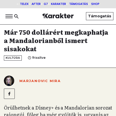
TELEX
AFTER
G7
KARAKTER
TÁMOGATÁS
SHOP
Támogatás
Már 750 dollárért megkaphatja
a Mandalorianből ismert
sisakokat
frissítve
KULTÚRA
MARJANOVIC MIRA
Örülhetnek a Disney+ és a Mandalorian sorozat
rajongói, főleg ha még gyűjtők is, ugyanis az