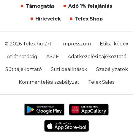
Támogatás
Adó 1% felajánlás
Hírlevelek
Telex Shop
© 2026 Telex.hu Zrt.
Impresszum
Etikai kódex
Átláthatóság
ÁSZF
Adatkezelési tájékoztató
Sütitájékoztató
Süti beállítások
Szabályzatok
Kommentelési szabályzat
Telex Sales