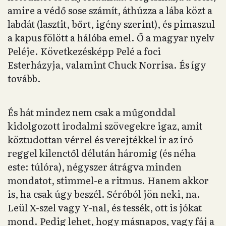
amire a védő sose számít, áthúzza a lába közt a
labdát (lasztit, bőrt, igény szerint), és pimaszul
a kapus fölött a hálóba emel. Ő a magyar nyelv
Peléje. Következésképp Pelé a foci
Esterházyja, valamint Chuck Norrisa. És így
tovább.
És hát mindez nem csak a műgonddal
kidolgozott irodalmi szövegekre igaz, amit
köztudottan vérrel és verejtékkel ír az író
reggel kilenctől délután háromig (és néha
este: túlóra), négyszer átrágva minden
mondatot, stimmel-e a ritmus. Hanem akkor
is, ha csak úgy beszél. Séróból jön neki, na.
Leül X-szel vagy Y-nal, és tessék, ott is jókat
mond. Pedig lehet, hogy másnapos, vagy fáj a