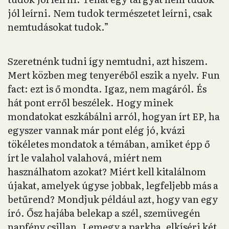
jól leírni. Nem tudok természetet leírni, csak
nemtudásokat tudok.”
Szeretnénk tudni így nemtudni, azt hiszem.
Mert közben meg tenyeréből eszik a nyelv. Fun
fact: ezt is ő mondta. Igaz, nem magáról. És
hát pont erről beszélek. Hogy minek
mondatokat eszkábálni arról, hogyan írt EP, ha
egyszer vannak már pont elég jó, kvázi
tökéletes mondatok a témában, amiket épp ő
írt le valahol valahová, miért nem
használhatom azokat? Miért kell kitalálnom
újakat, amelyek úgyse jobbak, legfeljebb más a
betűrend? Mondjuk például azt, hogy van egy
író. Ősz hajába belekap a szél, szemüvegén
napfény csillan. Lemegy a parkba, elkíséri két