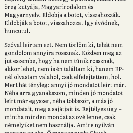
öreg kutyája, Magyarirodalom és
Magyarnyelv. Eldobja a botot, visszahozzák.
Eldobják a botot, visszahozza. Így évődnek,
huncutul.
Szóval leírtam ezt. Nem törlöm ki, tehát nem
gondolom annyira rossznak. Közben meg az
jut eszembe, hogy ha nem tűnik rossznak,
akkor lehet, nem is én találtam ki, hanem EP-
nél olvastam valahol, csak elfelejtettem, hol.
Mert hát tényleg: annyi jó mondatot leírt már.
Néha arra gyanakszom, minden jó mondatot
leírt már egyszer, néha többször, a más jó
mondatait, meg a sajátjait is. Rejtélyes ügy –
mintha minden mondat az övé lenne, csak
némelyiket nem használja. Amire nyilván
megvan az oka. Ő magyar nyelv Chuck