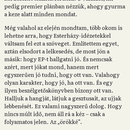
pedig premier plánban nézzük, ahogy gyurma
a keze alatt minden mondat.
Még valahol az elején mondtam, több okom is
lehetne arra, hogy Esterházy-idézetekkel
váltsam fel ezt a szöveget. Említettem egyet,
aztán elsodort a lelkesedés, de most jön a
másik: hogy EP-t hallgatni jó. És nemcsak
azért, mert jókat mond, hanem mert
egyszerűen jó tudni, hogy ott van. Valahogy
olyan karakter, hogy jó, ha ott van. És egy
ilyen beszélgetőskönyvben bizony ott van.
Halljuk a hangját, látjuk a gesztusait, az ujjak
lebbenését. Ez valami nagyszerű dolog. Hogy
nincs múlt idő, nem áll rá a kéz – csak a
folyamatos jelen. Az „örökké”.