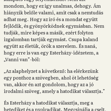
mondom, hogy ez így unalmas, dehogy. Ám
hiányzik belőle valami, amit csak a nemtudás
adhat meg. Hogy az író és a mondat együtt
fejlődik, és gyönyörködnek egymásban. Nem
tudják, mire képes a másik, ezért folyton
izgalomban tartják egymást. Csupa kaland
együtt az életük, örök a szerelem. És naná,
hogy erre is van egy Esterházy-idézetem, a
„Vanni van”-ból:
„Az alaphelyzet a következő: ha elérkezünk
egy ponthoz a szövegben, ahol öt lehetőség
van, akkor én azt gondolom, hogy az a jó
irodalmi szöveg, amely a hatodikat választja.”
És Esterházy a hatodikat választja, meg a
hetediket és a nyolcadikat. Megcsinálja a cselt,