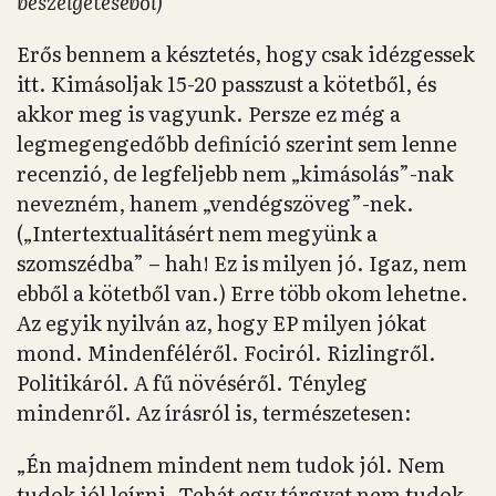
beszélgetéséből)
Erős bennem a késztetés, hogy csak idézgessek
itt. Kimásoljak 15-20 passzust a kötetből, és
akkor meg is vagyunk. Persze ez még a
legmegengedőbb definíció szerint sem lenne
recenzió, de legfeljebb nem „kimásolás”-nak
nevezném, hanem „vendégszöveg”-nek.
(„Intertextualitásért nem megyünk a
szomszédba” – hah! Ez is milyen jó. Igaz, nem
ebből a kötetből van.) Erre több okom lehetne.
Az egyik nyilván az, hogy EP milyen jókat
mond. Mindenféléről. Fociról. Rizlingről.
Politikáról. A fű növéséről. Tényleg
mindenről. Az írásról is, természetesen:
„Én majdnem mindent nem tudok jól. Nem
tudok jól leírni. Tehát egy tárgyat nem tudok