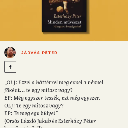
JÁRVÁS PÉTER
„OLJ: Ezzel a háttérrel meg evvel a névvel
főként... te egy mítosz vagy?
EP: Még egyszer tessék, ezt még egyszer.
OLJ: Te egy mítosz vagy?
EP: Te meg egy hülye!”
(Orsós László Jakab és Esterházy Péter