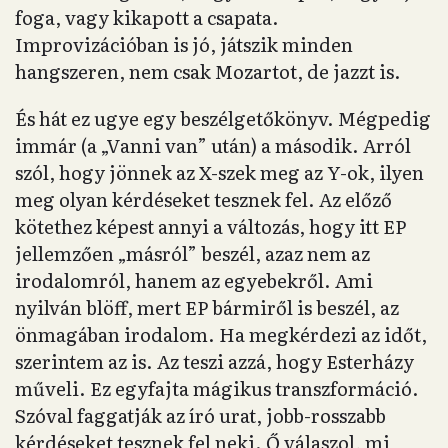
foga, vagy kikapott a csapata.
Improvizációban is jó, játszik minden
hangszeren, nem csak Mozartot, de jazzt is.
És hát ez ugye egy beszélgetőkönyv. Mégpedig
immár (a „Vanni van” után) a második. Arról
szól, hogy jönnek az X-szek meg az Y-ok, ilyen
meg olyan kérdéseket tesznek fel. Az előző
kötethez képest annyi a változás, hogy itt EP
jellemzően „másról” beszél, azaz nem az
irodalomról, hanem az egyebekről. Ami
nyilván blöff, mert EP bármiről is beszél, az
önmagában irodalom. Ha megkérdezi az időt,
szerintem az is. Az teszi azzá, hogy Esterházy
műveli. Ez egyfajta mágikus transzformáció.
Szóval faggatják az író urat, jobb-rosszabb
kérdéseket tesznek fel neki. Ő válaszol, mi