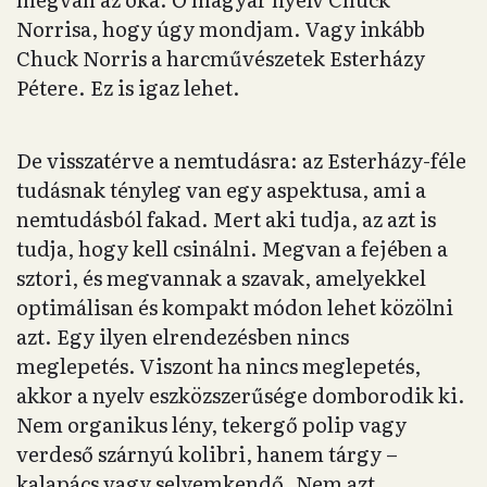
Norrisa, hogy úgy mondjam. Vagy inkább
Chuck Norris a harcművészetek Esterházy
Pétere. Ez is igaz lehet.
De visszatérve a nemtudásra: az Esterházy-féle
tudásnak tényleg van egy aspektusa, ami a
nemtudásból fakad. Mert aki tudja, az azt is
tudja, hogy kell csinálni. Megvan a fejében a
sztori, és megvannak a szavak, amelyekkel
optimálisan és kompakt módon lehet közölni
azt. Egy ilyen elrendezésben nincs
meglepetés. Viszont ha nincs meglepetés,
akkor a nyelv eszközszerűsége domborodik ki.
Nem organikus lény, tekergő polip vagy
verdeső szárnyú kolibri, hanem tárgy –
kalapács vagy selyemkendő. Nem azt