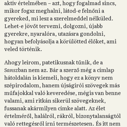
aktív értelmében – azt, hogy fogalmad sincs,
mikor fogsz meghalni, látod-e felnőni a
gyereked, mi lesz a szerelmeddel nélküled.
Lehet-e jövőt tervezni, dolgozni, újabb
gyerekre, nyaralóra, utazásra gondolni,
hogyan befolyásolja a körülötted élőket, ami
veled történik.
Ahogy leírom, patetikusnak tűnik, de a
Sansz
ban nem az. Bár a szerző még a címlap
hátoldalán is kiemeli, hogy ez a könyv nem
szépirodalom, hanem újságírói szövegek más
műfajokkal való keveredése, mégis van benne
valami, ami ritkán sikerül szövegeknek,
fussanak akármilyen címke alatt. Az élet
értelméről, halálról, rákról, bizonytalanságtól
való rettegésről írni természetesen. És itt nem