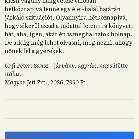
kicsit vagány hangvétele valóban
hétköznapivá tenne egy élet-halál határán
járkáló szituációt. Olyannyira hétköznapivá,
hogy sikerül azzal a tudattal letenni a könyvet:
hát, aha, igen, akár én is meghalhatok holnap.
De addig még lehet olvasni, meg nézni, ahogy
nőnek fel a gyerekek.
Urfi Péter: Sansz – járvány, agyrák, napsütötte
Itália.
Magyar Jeti Zrt., 2026, 7990 Ft