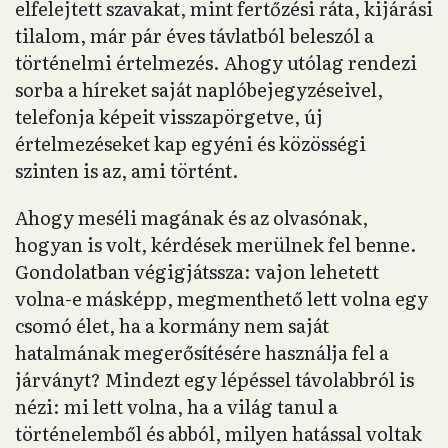
elfelejtett szavakat, mint fertőzési ráta, kijárási
tilalom, már pár éves távlatból beleszól a
történelmi értelmezés. Ahogy utólag rendezi
sorba a híreket saját naplóbejegyzéseivel,
telefonja képeit visszapörgetve, új
értelmezéseket kap egyéni és közösségi
szinten is az, ami történt.
Ahogy meséli magának és az olvasónak,
hogyan is volt, kérdések merülnek fel benne.
Gondolatban végigjátssza: vajon lehetett
volna-e másképp, megmenthető lett volna egy
csomó élet, ha a kormány nem saját
hatalmának megerősítésére használja fel a
járványt? Mindezt egy lépéssel távolabbról is
nézi: mi lett volna, ha a világ tanul a
történelemből és abból, milyen hatással voltak