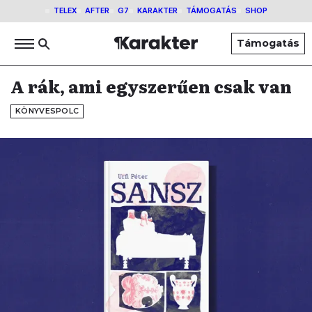
TELEX
AFTER
G7
KARAKTER
TÁMOGATÁS
SHOP
Támogatás
A rák, ami egyszerűen csak van
KÖNYVESPOLC