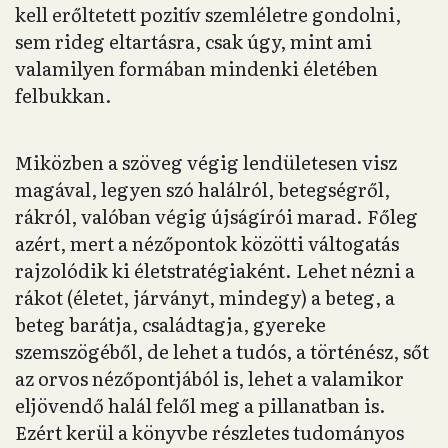
kell erőltetett pozitív szemléletre gondolni,
sem rideg eltartásra, csak úgy, mint ami
valamilyen formában mindenki életében
felbukkan.
Miközben a szöveg végig lendületesen visz
magával, legyen szó halálról, betegségről,
rákról, valóban végig újságírói marad. Főleg
azért, mert a nézőpontok közötti váltogatás
rajzolódik ki életstratégiaként. Lehet nézni a
rákot (életet, járványt, mindegy) a beteg, a
beteg barátja, családtagja, gyereke
szemszögéből, de lehet a tudós, a történész, sőt
az orvos nézőpontjából is, lehet a valamikor
eljövendő halál felől meg a pillanatban is.
Ezért kerül a könyvbe részletes tudományos