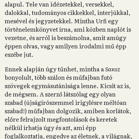
alapul. Tele van idézetekkel, versekkel,
dalokkal, tudományos cikkekkel, interjúkkal,
mesével és jegyzetekkel. Mintha Urfi egy
történelemkönyvet írna, ami közben naplót is
vezetne, és arról is beszámolna, amit amúgy
éppen olvas, vagy amilyen irodalmi mű épp
eszébe jut.
Ennek alapján úgy tűnhet, mintha a
Sansz
bonyolult, több szálon és műfajban futó
szövegek egymásutánisága lenne. Kicsit az is,
de mégsem. A szerző látszólag egy olyan
szabad (újságírószemmel irigylésre méltóan
szabad!) műfajban dolgozik, amiben korlátok,
előre felrajzolt megfontolások és keretek
nélkül írhatja úgy és azt, ami épp
foglalkoztatja, engedve az életnek, a világnak,