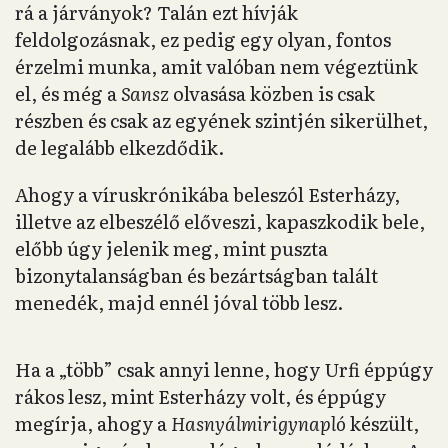
rá a járványok? Talán ezt hívják
feldolgozásnak, ez pedig egy olyan, fontos
érzelmi munka, amit valóban nem végeztünk
el, és még a
Sansz
olvasása közben is csak
részben és csak az egyének szintjén sikerülhet,
de legalább elkezdődik.
Ahogy a víruskrónikába beleszól Esterházy,
illetve az elbeszélő előveszi, kapaszkodik bele,
előbb úgy jelenik meg, mint puszta
bizonytalanságban és bezártságban talált
menedék, majd ennél jóval több lesz.
Ha a „több” csak annyi lenne, hogy Urfi éppúgy
rákos lesz, mint Esterházy volt, és éppúgy
megírja, ahogy a
Hasnyálmirigynapló
készült,