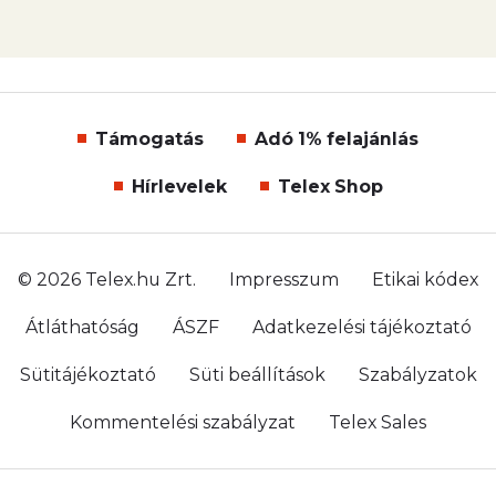
Támogatás
Adó 1% felajánlás
Hírlevelek
Telex Shop
© 2026 Telex.hu Zrt.
Impresszum
Etikai kódex
Átláthatóság
ÁSZF
Adatkezelési tájékoztató
Sütitájékoztató
Süti beállítások
Szabályzatok
Kommentelési szabályzat
Telex Sales