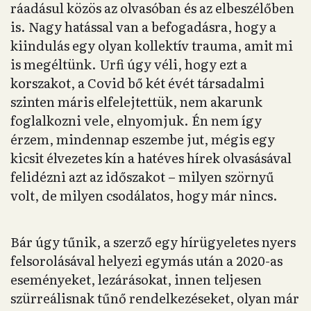
ráadásul közös az olvasóban és az elbeszélőben
is. Nagy hatással van a befogadásra, hogy a
kiindulás egy olyan kollektív trauma, amit mi
is megéltünk. Urfi úgy véli, hogy ezt a
korszakot, a Covid bő két évét társadalmi
szinten máris elfelejtettük, nem akarunk
foglalkozni vele, elnyomjuk. Én nem így
érzem, mindennap eszembe jut, mégis egy
kicsit élvezetes kín a hatéves hírek olvasásával
felidézni azt az időszakot – milyen szörnyű
volt, de milyen csodálatos, hogy már nincs.
Bár úgy tűnik, a szerző egy hírügyeletes nyers
felsorolásával helyezi egymás után a 2020-as
eseményeket, lezárásokat, innen teljesen
szürreálisnak tűnő rendelkezéseket, olyan már