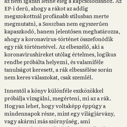
az nem igazán lenne elég a kapcsolódáshoz. Az
EP-i derű, ahogy a rákot az addig
megszokottnál profánabb stílusban merte
megmutatni, a
Sansz
ban nem egyszerűen
kapaszkodó, hanem jelentősen meghatározza,
ahogy a koronavírus-történet összefonódik
egy rák történetével. Az elbeszélő, aki a
koronavírushíreket utólag értelmes, logikus
rendbe próbálta helyezni, és valamiféle
tanulságot keresett, a rák elbeszélése során
nem keres válaszokat, csak szemlél.
Innentől a könyv különféle eszközökkel
próbálja vizsgálni, megérteni, mi az a rák.
Hogyan lehet, hogy voltaképp éppúgy a
mindennapok része, mint egy világjárvány,
vagy akármi más szörnyűség, ami