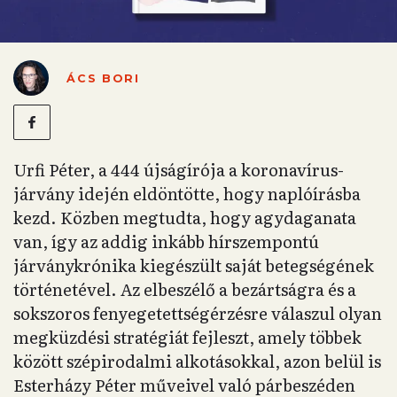
ÁCS BORI
Urfi Péter, a 444 újságírója a koronavírus-
járvány idején eldöntötte, hogy naplóírásba
kezd. Közben megtudta, hogy agydaganata
van, így az addig inkább hírszempontú
járványkrónika kiegészült saját betegségének
történetével. Az elbeszélő a bezártságra és a
sokszoros fenyegetettségérzésre válaszul olyan
megküzdési stratégiát fejleszt, amely többek
között szépirodalmi alkotásokkal, azon belül is
Esterházy Péter műveivel való párbeszéden