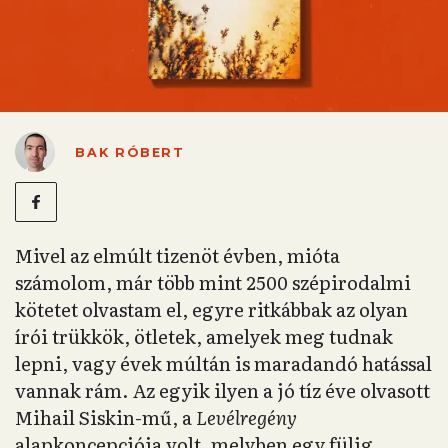
BAK RÓBERT
Mivel az elmúlt tizenöt évben, mióta
számolom, már több mint 2500 szépirodalmi
kötetet olvastam el, egyre ritkábbak az olyan
írói trükkök, ötletek, amelyek meg tudnak
lepni, vagy évek múltán is maradandó hatással
vannak rám. Az egyik ilyen a jó tíz éve olvasott
Mihail Siskin-mű, a
Levélregény
alapkoncepciója volt, melyben egy fülig