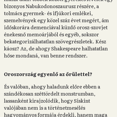
bizonyos Nabukodonoszaurusz részére, a
tolmács gyermek- és ifjúkori emlékei,
szemelvények egy közel száz évet megért, ám
időskorára demenciával küzdő orosz-szovjet
énekesnő memoárjából és egyéb, sokszor
bekategorizálhatatlan szövegrészletek. Kész
káosz? Az, de ahogy Shakespeare halhatatlan
hőse mondaná, van benne rendszer.
Oroszország egyenlő az őrülettel?
És valóban, ahogy haladunk előre ebben a
szándékosan széttördelt monstrumban,
lassanként kirajzolódik, hogy Siskint
valójában nem is a történetmesélés
hagyományos formája érdekli, hanem maga