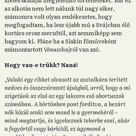
széles skáláját megjelenítő történeteket. Bár ez
az alkotás nem lett nálunk túl nagy siker,
számomra volt olyan emlékezetes, hogy
megfogadtam, ha lesz újabb mű a Svájcban élő
kortárs orosz szerzőtől, azt semmiképp sem
hagyom ki. Pláne ha a Siskin főműveként
számontartott
Vénuszhaj
ról van szó.
Hogy van-e trükk? Naná!
„Valaki egy cikket olvasott az asztalkára terített
nedves és összezsírozott újságból, arról, hogy a mi
szigetünk az első az egy lakosra eső abortuszok
számában. A börtönben pont fordítva, a bezárt
nők közül senki sem mond le a gyermekéről –
mind megtartja, és igyekeznek teherbe esni, akár
a fegyőrtől vagy bárkitől, ez úgymond a