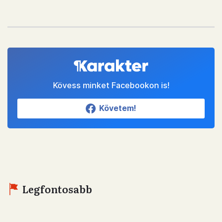
Kövess minket Facebookon is!
Követem!
Legfontosabb