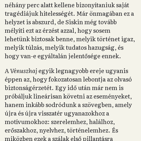
néhány perc alatt kellene bizonyítaniuk saját
tragédiájuk hitelességét. Már önmagában ez a
helyzet is abszurd, de Siskin még tovább
mélyíti ezt az érzést azzal, hogy sosem
lehetünk biztosak benne, melyik történet igaz,
melyik túlzás, melyik tudatos hazugság, és
hogy van-e egyáltalán jelentősége ennek.
A
Vénuszhaj
egyik legnagyobb ereje ugyanis
éppen az, hogy fokozatosan lebontja az olvasó
biztonságérzetét. Egy idő után már nem is
próbáljuk lineárisan követni az eseményeket,
hanem inkább sodródunk a szövegben, amely
újra és újra visszatér ugyanazokhoz a
motívumokhoz: szerelemhez, halálhoz,
erőszakhoz, nyelvhez, történelemhez. És
miközben ezek a szálak első pillantásra