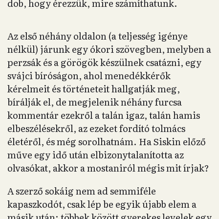
dob, hogy érezzük, mire számíthatunk.
Az első néhány oldalon (a teljesség igénye
nélkül) járunk egy ókori szövegben, melyben a
perzsák és a görögök készülnek csatázni, egy
svájci bíróságon, ahol menedékkérők
kérelmeit és történeteit hallgatják meg,
bírálják el, de megjelenik néhány furcsa
kommentár ezekről a talán igaz, talán hamis
elbeszélésekről, az ezeket fordító tolmács
életéről, és még sorolhatnám. Ha Siskin előző
műve egy idő után elbizonytalanította az
olvasókat, akkor a mostaniról mégis mit írjak?
A szerző sokáig nem ad semmiféle
kapaszkodót, csak lép be egyik újabb elem a
másik után: többek között gyerekes levelek egy