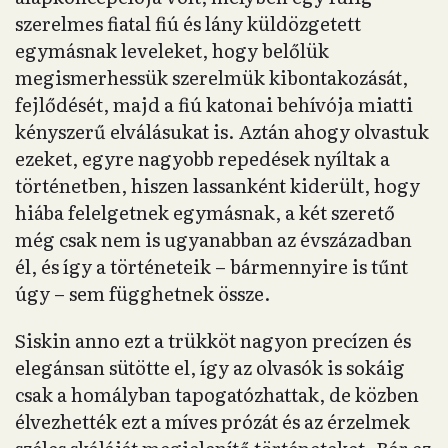
szerelmes fiatal fiú és lány küldözgetett
egymásnak leveleket, hogy belőlük
megismerhessük szerelmük kibontakozását,
fejlődését, majd a fiú katonai behívója miatti
kényszerű elválásukat is. Aztán ahogy olvastuk
ezeket, egyre nagyobb repedések nyíltak a
történetben, hiszen lassanként kiderült, hogy
hiába felelgetnek egymásnak, a két szerető
még csak nem is ugyanabban az évszázadban
él, és így a történeteik – bármennyire is tűnt
úgy – sem függhetnek össze.
Siskin anno ezt a trükköt nagyon precízen és
elegánsan sütötte el, így az olvasók is sokáig
csak a homályban tapogatózhattak, de közben
élvezhették ezt a míves prózát és az érzelmek