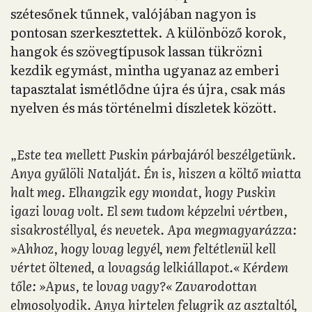
szétesőnek tűnnek, valójában nagyon is
pontosan szerkesztettek. A különböző korok,
hangok és szövegtípusok lassan tükrözni
kezdik egymást, mintha ugyanaz az emberi
tapasztalat ismétlődne újra és újra, csak más
nyelven és más történelmi díszletek között.
„Este tea mellett Puskin párbajáról beszélgetünk.
Anya gyűlöli Natalját. Én is, hiszen a költő miatta
halt meg. Elhangzik egy mondat, hogy Puskin
igazi lovag volt. El sem tudom képzelni vértben,
sisakrostéllyal, és nevetek. Apa megmagyarázza:
»Ahhoz, hogy lovag legyél, nem feltétlenül kell
vértet öltened, a lovagság lelkiállapot.« Kérdem
tőle: »Apus, te lovag vagy?« Zavarodottan
elmosolyodik. Anya hirtelen felugrik az asztaltól,