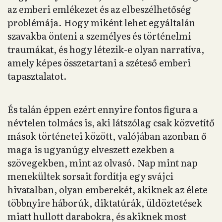
az emberi emlékezet és az elbeszélhetőség
problémája. Hogy miként lehet egyáltalán
szavakba önteni a személyes és történelmi
traumákat, és hogy létezik-e olyan narratíva,
amely képes összetartani a széteső emberi
tapasztalatot.
És talán éppen ezért ennyire fontos figura a
névtelen tolmács is, aki látszólag csak közvetítő
mások történetei között, valójában azonban ő
maga is ugyanúgy elveszett ezekben a
szövegekben, mint az olvasó. Nap mint nap
menekültek sorsait fordítja egy svájci
hivatalban, olyan emberekét, akiknek az élete
többnyire háborúk, diktatúrák, üldöztetések
miatt hullott darabokra, és akiknek most