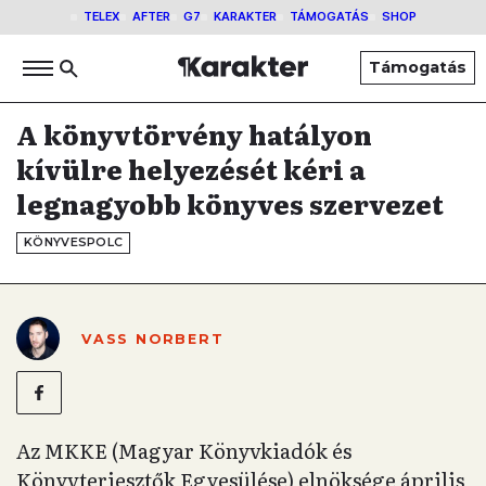
TELEX
AFTER
G7
KARAKTER
TÁMOGATÁS
SHOP
Támogatás
A könyvtörvény hatályon
kívülre helyezését kéri a
legnagyobb könyves szervezet
KÖNYVESPOLC
VASS NORBERT
Az MKKE (Magyar Könyvkiadók és
Könyvterjesztők Egyesülése) elnöksége április