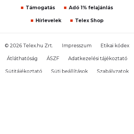
Támogatás
Adó 1% felajánlás
Hírlevelek
Telex Shop
© 2026 Telex.hu Zrt.
Impresszum
Etikai kódex
Átláthatóság
ÁSZF
Adatkezelési tájékoztató
Sütitájékoztató
Süti beállítások
Szabályzatok
Kommentelési szabályzat
Telex Sales