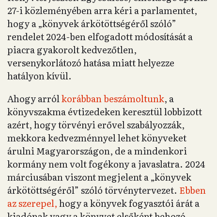
27-i közleményében arra kéri a parlamentet,
hogy a „könyvek árkötöttségéről szóló”
rendelet 2024-ben elfogadott módosítását a
piacra gyakorolt kedvezőtlen,
versenykorlátozó hatása miatt helyezze
hatályon kívül.
Ahogy arról
korábban beszámoltunk
, a
könyvszakma évtizedeken keresztül lobbizott
azért, hogy törvényi erővel szabályozzák,
mekkora kedvezménnyel lehet könyveket
árulni Magyarországon, de a mindenkori
kormány nem volt fogékony a javaslatra. 2024
márciusában viszont megjelent a „könyvek
árkötöttségéről” szóló törvénytervezet.
Ebben
az szerepel,
hogy a könyvek fogyasztói árát a
kiadónak vagy a könyvet elsőként behozó