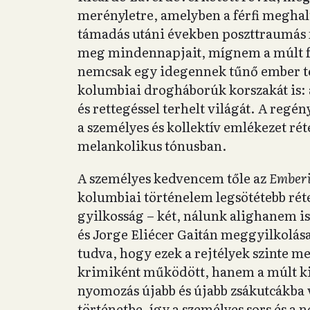
merényletre, amelyben a férfi meghal
támadás utáni években poszttraumás f
meg mindennapjait, mígnem a múlt fe
nemcsak egy idegennek tűnő ember tö
kolumbiai drogháborúk korszakát is: 
és rettegéssel terhelt világát. A regé
a személyes és kollektív emlékezet rét
melankolikus tónusban.
A személyes kedvencem tőle az
Emberi
kolumbiai történelem legsötétebb rét
gyilkosság – két, nálunk alighanem is
és Jorge Eliécer Gaitán meggyilkolása
tudva, hogy ezek a rejtélyek szinte 
krimiként működött, hanem a múlt ki
nyomozás újabb és újabb zsákutcákba v
történetbe, így a személyes sors és a