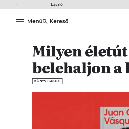
László
Menü
Kereső
Milyen életút
belehaljon a
KÖNYVESPOLC