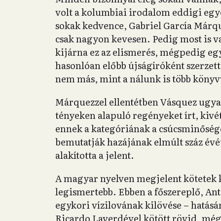
volt a kolumbiai irodalom eddigi egy
sokak kedvence, Gabriel García Márque
csak nagyon kevesen. Pedig most is v
kijárna ez az elismerés, mégpedig egy
hasonlóan előbb újságíróként szerzet
nem más, mint a nálunk is több könyv
Márquezzel ellentétben Vásquez ugyana
tényeken alapuló regényeket írt, kiv
ennek a kategóriának a csúcsminőség
bemutatják hazájának elmúlt száz évét
alakította a jelent.
A magyar nyelven megjelent kötetek 
legismertebb. Ebben a főszereplő, An
egykori vízilovának kilövése – hatásár
Ricardo Laverdével kötött rövid, mégi