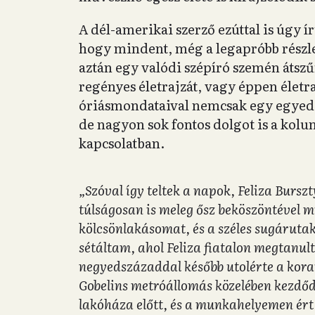
A dél-amerikai szerző ezúttal is úgy í
hogy mindent, még a legapróbb részle
aztán egy valódi szépíró szemén áts
regényes életrajzát, vagy éppen életr
óriásmondataival nemcsak egy egyedi
de nagyon sok fontos dolgot is a kol
kapcsolatban.
„Szóval így teltek a napok, Feliza Bursz
túlságosan is meleg ősz beköszöntével 
kölcsönlakásomat, és a széles sugárut
sétáltam, ahol Feliza fiatalon megtanul
negyedszázaddal később utolérte a korai
Gobelins metróállomás közelében kezdődö
lakóháza előtt, és a munkahelyemen ért