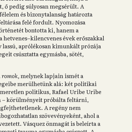
t, ő pedig súlyosan megsérült. A
élelem és bizonytalanság határozta
ltárása felé fordult. Nyomozása
rténetét bontotta ki, hanem a
a hetvenes–kilencvenes évek erőszakkal
ny lassú, aprólékosan kimunkált prózája
egeit csúsztatta egymásba, sötét,
 romok,
melynek lapjain ismét a
egeibe merülhetünk alá: két politikai
meretlen politikus, Rafael Uribe Uribe
 – körülményeit próbálta feltárni,
megfejthetetlenek. A regény nem
bogozhatatlan szövevényeként, ahol a
ezetett. Vásquez önmagát is beleírta a
 nemzeti trauma egymásba csúszott. A