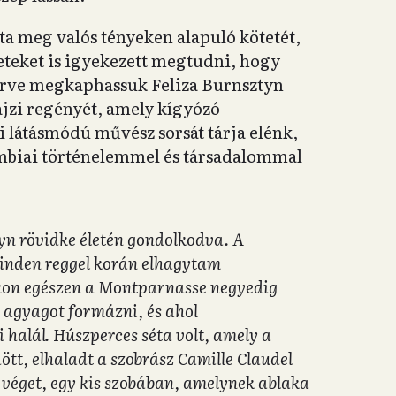
rta meg valós tényeken alapuló kötetét,
teket is igyekezett megtudni, hogy
zűrve megkaphassuk Feliza Burnsztyn
ajzi regényét, amely kígyózó
 látásmódú művész sorsát tárja elénk,
umbiai történelemmel és társadalommal
tyn rövidke életén gondolkodva. A
minden reggel korán elhagytam
akon egészen a Montparnasse negyedig
t agyagot formázni, és ahol
 halál. Húszperces séta volt, amely a
tt, elhaladt a szobrász Camille Claudel
 véget, egy kis szobában, amelynek ablaka