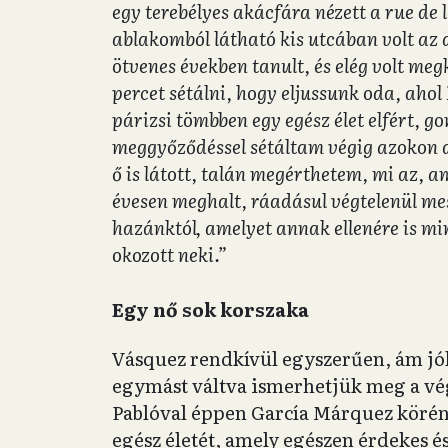
egy terebélyes akácfára nézett a rue de
ablakomból látható kis utcában volt az 
ötvenes években tanult, és elég volt m
percet sétálni, hogy eljussunk oda, aho
párizsi tömbben egy egész élet elfért, 
meggyőződéssel sétáltam végig azokon a
ő is látott, talán megérthetem, mi az, a
évesen meghalt, ráadásul végtelenül mes
hazánktól, amelyet annak ellenére is mi
okozott neki.”
Egy nő sok korszaka
Vásquez rendkívül egyszerűen, ám jól 
egymást váltva ismerhetjük meg a vé
Pablóval éppen García Márquez körén
egész életét, amely egészen érdekes é