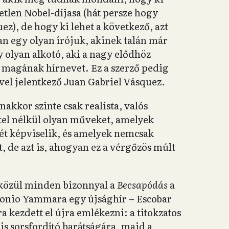
etlen Nobel-díjasa (hát persze hogy
z), de hogy ki lehet a következő, azt
an egy olyan írójuk, akinek talán már
 olyan alkotó, aki a nagy elődhöz
t magának hírnevet. Ez a szerző pedig
vel jelentkező Juan Gabriel Vásquez.
kkor szinte csak realista, valós
étel nélkül olyan műveket, amelyek
ét képviselik, és amelyek nemcsak
, de azt is, ahogyan ez a vérgőzös múlt
közül minden bizonnyal a
Becsapódás
a
tonio Yammara egy újsághír – Escobar
a kezdett el újra emlékezni: a titokzatos
s sorsfordító barátságára, majd a