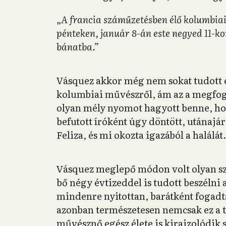
„A francia száműzetésben élő kolumbiai
pénteken, január 8-án este negyed 11-kor
bánatba.”
Vásquez akkor még nem sokat tudott e
kolumbiai művészről, ám az a megfog
olyan mély nyomot hagyott benne, ho
befutott íróként úgy döntött, utánajár
Feliza, és mi okozta igazából a halálát
Vásquez meglepő módon volt olyan s
bő négy évtizeddel is tudott beszélni 
mindenre nyitottan, barátként fogadta
azonban természetesen nemcsak ez a tr
művésznő egész élete is kirajzolódik s