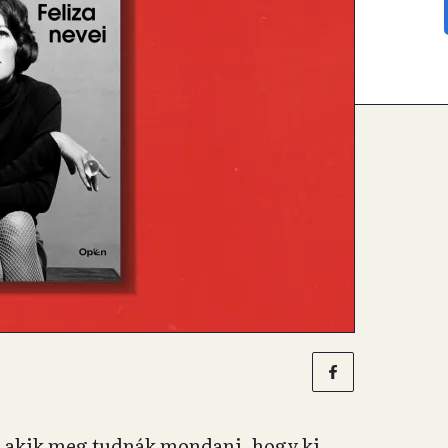
, akik meg tudnák mondani, hogy ki