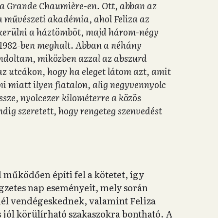
 la Grande Chaumière-en. Ott, abban az
a művészeti akadémia, ahol Feliza az
egkerülni a háztömböt, majd három-négy
l 1982-ben meghalt. Abban a néhány
gondoltam, miközben azzal az abszurd
z utcákon, hogy ha eleget látom azt, amit
mi miatt ilyen fiatalon, alig negyvennyolc
sze, nyolcezer kilométerre a közös
ndig szeretett, hogy rengeteg szenvedést
működően építi fel a kötetet, így
gzetes nap eseményeit, mely során
él vendégeskednek, valamint Feliza
s jól körülírható szakaszokra bontható. A