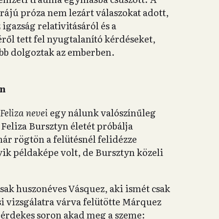
ájú próza nem lezárt válaszokat adott,
gazság relativitásáról és a
l tett fel nyugtalanító kérdéseket,
ább dolgoztak az emberben.
an
Feliza nevei
egy nálunk valószínűleg
Feliza Bursztyn életét próbálja
r rögtön a felütésnél felidézze
ik példaképe volt, de Bursztyn közeli
sak huszonéves Vásquez, aki ismét csak
si vizsgálatra várva felütötte Márquez
érdekes soron akad meg a szeme: