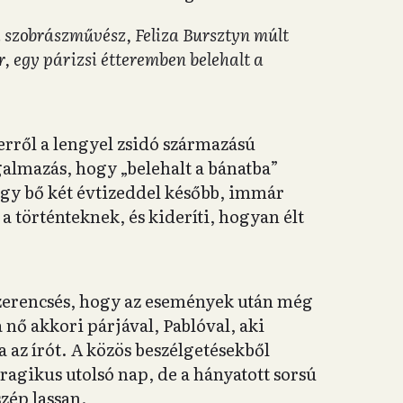
 szobrászművész, Feliza Bursztyn múlt
, egy párizsi étteremben belehalt a
rről a lengyel zsidó származású
almazás, hogy „belehalt a bánatba”
gy bő két évtizeddel később, immár
 a történteknek, és kideríti, hogyan élt
.
zerencsés, hogy az események után még
a nő akkori párjával, Pablóval, aki
 az írót. A közös beszélgetésekből
agikus utolsó nap, de a hányatott sorsú
zép lassan.