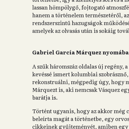
lassan hömpölygő, fojtogató atmoszfér
hanem a történelem természetéről, az i
rendszerszintű hazugságok működésérő
amelyek az olvasás után is sokáig tov
Gabriel García Márquez nyomáb
A szűk háromszáz oldalas új regény, a
kevéssé ismert kolumbiai szobrásznő, 
rekonstruálni, mégpedig úgy, hogy má
Márquezt is, aki nemcsak Vásquez egy
barátja is.
Történt ugyanis, hogy az akkor még c
beleírta magát a történetbe, egy orvo
cikkeinek gyűjteményét, amiben egy 