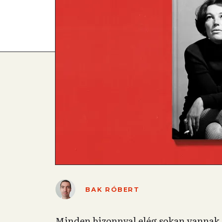
BAK RÓBERT
Minden bizonnyal elég sokan vannak