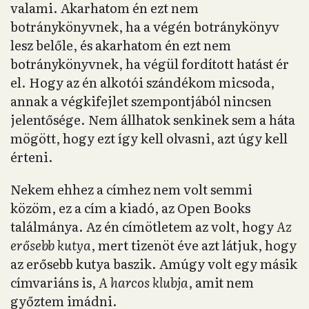
valami. Akarhatom én ezt nem
botránykönyvnek, ha a végén botránykönyv
lesz belőle, és akarhatom én ezt nem
botránykönyvnek, ha végül fordított hatást ér
el. Hogy az én alkotói szándékom micsoda,
annak a végkifejlet szempontjából nincsen
jelentősége. Nem állhatok senkinek sem a háta
mögött, hogy ezt így kell olvasni, azt úgy kell
érteni.
Nekem ehhez a címhez nem volt semmi
közöm, ez a cím a kiadó, az Open Books
találmánya. Az én címötletem az volt, hogy
Az
erősebb kutya
, mert tizenöt éve azt látjuk, hogy
az erősebb kutya baszik. Amúgy volt egy másik
címvariáns is,
A harcos klubja
, amit nem
győztem imádni.