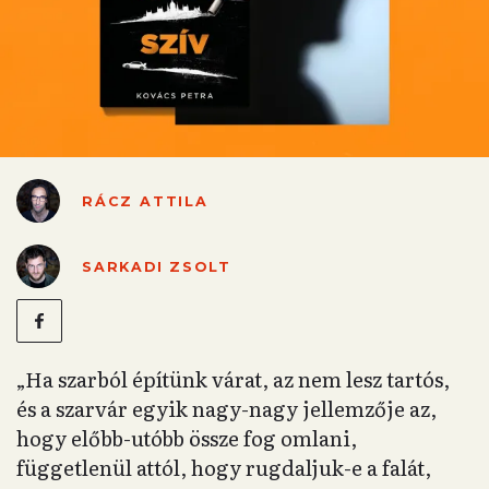
RÁCZ ATTILA
SARKADI ZSOLT
„Ha szarból építünk várat, az nem lesz tartós,
és a szarvár egyik nagy-nagy jellemzője az,
hogy előbb-utóbb össze fog omlani,
függetlenül attól, hogy rugdaljuk-e a falát,