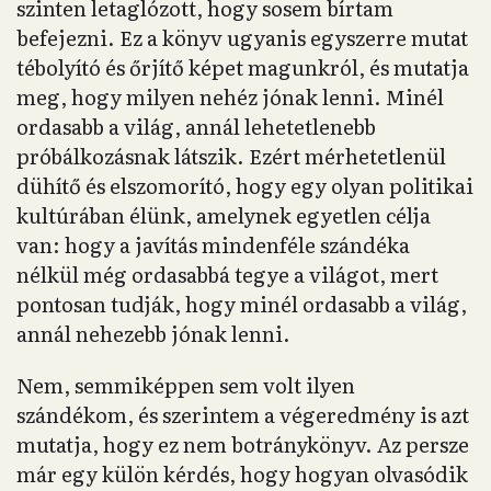
szinten letaglózott, hogy sosem bírtam
befejezni. Ez a könyv ugyanis egyszerre mutat
tébolyító és őrjítő képet magunkról, és mutatja
meg, hogy milyen nehéz jónak lenni. Minél
ordasabb a világ, annál lehetetlenebb
próbálkozásnak látszik. Ezért mérhetetlenül
dühítő és elszomorító, hogy egy olyan politikai
kultúrában élünk, amelynek egyetlen célja
van: hogy a javítás mindenféle szándéka
nélkül még ordasabbá tegye a világot, mert
pontosan tudják, hogy minél ordasabb a világ,
annál nehezebb jónak lenni.
Nem, semmiképpen sem volt ilyen
szándékom, és szerintem a végeredmény is azt
mutatja, hogy ez nem botránykönyv. Az persze
már egy külön kérdés, hogy hogyan olvasódik