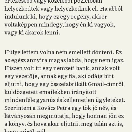
értékesebb vagy közelebbi pozícióban
helyezkedtek vagy helyezkednek el. Ha abból
indulunk ki, hogy ez egy regény, akkor
voltaképpen mindegy, hogy én ki vagyok,
vagy ki akarok lenni.
Hülye lettem volna nem emellett dönteni. Ez
az egész annyira magas labda, hogy nem igaz.
Hiszen volt itt egy nemzeti bank, annak volt
egy vezetője, annak egy fia, aki odáig bírt
eljutni, hogy egy összefabrikált Gmail-címről
küldözgetett emailekben irányított
mindenféle gyanús és kellemetlen ügyleteket.
Szerintem a Kovács Petra egy tök jó név, és
látványosan megmutatja, hogy honnan jön ez
a könyv, és hova akar eljutni, meg talán azt is,
hogy miről szól.