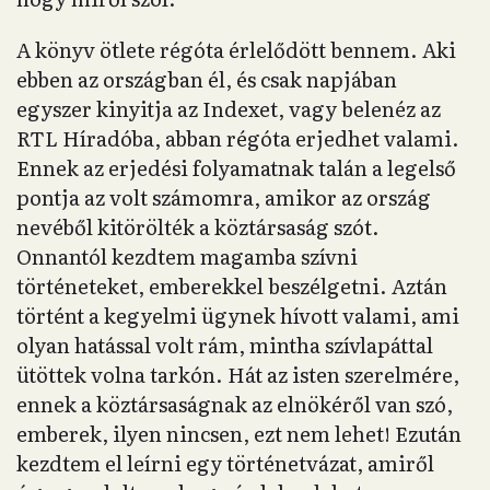
A könyv ötlete régóta érlelődött bennem. Aki
ebben az országban él, és csak napjában
egyszer kinyitja az Indexet, vagy belenéz az
RTL Híradóba, abban régóta erjedhet valami.
Ennek az erjedési folyamatnak talán a legelső
pontja az volt számomra, amikor az ország
nevéből kitörölték a köztársaság szót.
Onnantól kezdtem magamba szívni
történeteket, emberekkel beszélgetni. Aztán
történt a kegyelmi ügynek hívott valami, ami
olyan hatással volt rám, mintha szívlapáttal
ütöttek volna tarkón. Hát az isten szerelmére,
ennek a köztársaságnak az elnökéről van szó,
emberek, ilyen nincsen, ezt nem lehet! Ezután
kezdtem el leírni egy történetvázat, amiről