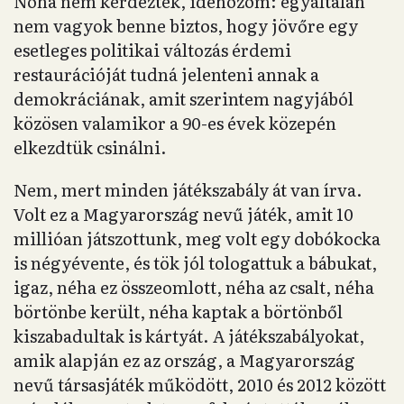
Noha nem kérdezték, idehozom: egyáltalán
nem vagyok benne biztos, hogy jövőre egy
esetleges politikai változás érdemi
restaurációját tudná jelenteni annak a
demokráciának, amit szerintem nagyjából
közösen valamikor a 90-es évek közepén
elkezdtük csinálni.
Nem, mert minden játékszabály át van írva.
Volt ez a Magyarország nevű játék, amit 10
millióan játszottunk, meg volt egy dobókocka
is négyévente, és tök jól tologattuk a bábukat,
igaz, néha ez összeomlott, néha az csalt, néha
börtönbe került, néha kaptak a börtönből
kiszabadultak is kártyát. A játékszabályokat,
amik alapján ez az ország, a Magyarország
nevű társasjáték működött, 2010 és 2012 között