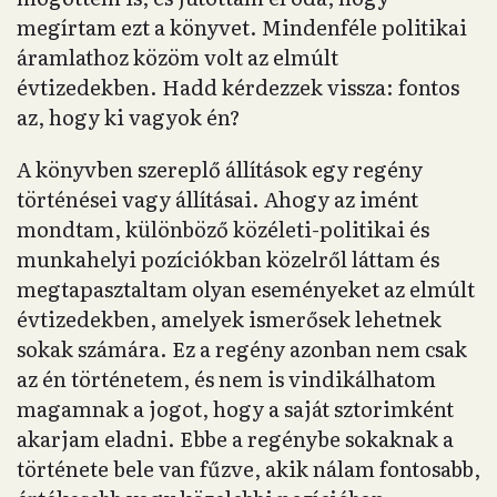
megírtam ezt a könyvet. Mindenféle politikai
áramlathoz közöm volt az elmúlt
évtizedekben. Hadd kérdezzek vissza: fontos
az, hogy ki vagyok én?
A könyvben szereplő állítások egy regény
történései vagy állításai. Ahogy az imént
mondtam, különböző közéleti-politikai és
munkahelyi pozíciókban közelről láttam és
megtapasztaltam olyan eseményeket az elmúlt
évtizedekben, amelyek ismerősek lehetnek
sokak számára. Ez a regény azonban nem csak
az én történetem, és nem is vindikálhatom
magamnak a jogot, hogy a saját sztorimként
akarjam eladni. Ebbe a regénybe sokaknak a
története bele van fűzve, akik nálam fontosabb,