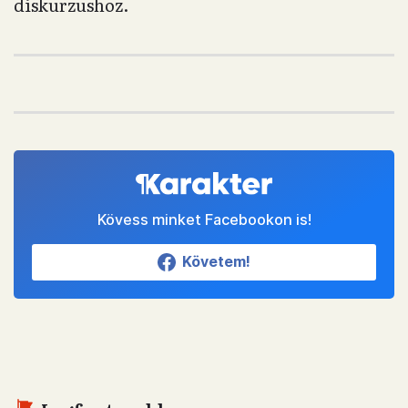
diskurzushoz.
Kövess minket Facebookon is!
Követem!