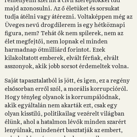
majd azonosulni. Az ő életüket és sorsukat
tudja átélni vagy átérezni. Voltaképpen még az
Üveges nevű drogdílerem is egy hétköznapi
figura, nem? Tehát ők nem spílerek, nem az
élet megfejtői, nem lopnak el minden
harmadnap ötmilliárd forintot. Ezek
kilakoltatott emberek, elvált férfiak, elvált
asszonyok, akik jobb sorsot érdemeltek volna.
Saját tapasztalatból is jött, és igen, ez a regény
elsősorban erről szól, a morális korrupcióról.
Hogy tényleg olyanok is korrumpálódnak,
akik egyáltalán nem akarták ezt, csak egy
olyan kisstílű, politikailag vezérelt világban
élünk, ahol a hatalmon lévők minden szarért
lenyúlnak, mindenért basztatják az embert,