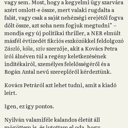
vagy sem. Most, hogy a kegyelmi ügy szarvára
azért omlott-e össze, mert valaki rugdalta a
falát, vagy csak a saját nehézségi erejétől fogva
dőlt össze, azt soha nem fogjuk megtudni” –
mondja egy új politikai thriller, a NER elmúlt
másfél évtizedét fikciós eszközökkel feldolgozó
Zászló, kóla, szív
szerzője, akit a Kovács Petra
írói álnéven túl a regény keletkezésének
indítékairól, személyes felelősségéről és a
Rogán Antal nevű szereplőről kérdeztünk.
Kovács Petráról azt lehet tudni, amit a kiadó
leírt.
Igen, ez így pontos.
Nyilván valamiféle kalandos életút áll
mögöttem is, és jutottam el oda, hogy