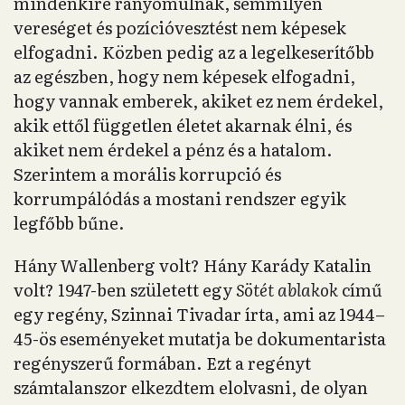
mindenkire rányomulnak, semmilyen
vereséget és pozícióvesztést nem képesek
elfogadni. Közben pedig az a legelkeserítőbb
az egészben, hogy nem képesek elfogadni,
hogy vannak emberek, akiket ez nem érdekel,
akik ettől független életet akarnak élni, és
akiket nem érdekel a pénz és a hatalom.
Szerintem a morális korrupció és
korrumpálódás a mostani rendszer egyik
legfőbb bűne.
Hány Wallenberg volt? Hány Karády Katalin
volt? 1947-ben született egy
Sötét ablakok
című
egy regény, Szinnai Tivadar írta, ami az 1944–
45-ös eseményeket mutatja be dokumentarista
regényszerű formában. Ezt a regényt
számtalanszor elkezdtem elolvasni, de olyan