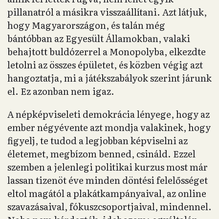
pillanatról a másikra visszaállítani. Azt látjuk,
hogy Magyarországon, és talán még
bántóbban az Egyesült Államokban, valaki
behajtott buldózerrel a Monopolyba, elkezdte
letolni az összes épületet, és közben végig azt
hangoztatja, mi a játékszabályok szerint járunk
el. Ez azonban nem igaz.
A népképviseleti demokrácia lényege, hogy az
ember négyévente azt mondja valakinek, hogy
figyelj, te tudod a legjobban képviselni az
életemet, megbízom benned, csináld. Ezzel
szemben a jelenlegi politikai kurzus most már
lassan tizenöt éve minden döntési felelősséget
eltol magától a plakátkampányaival, az online
szavazásaival, fókuszcsoportjaival, mindennel.