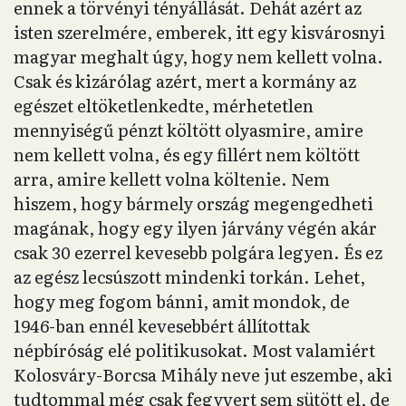
ennek a törvényi tényállását. Dehát azért az
isten szerelmére, emberek, itt egy kisvárosnyi
magyar meghalt úgy, hogy nem kellett volna.
Csak és kizárólag azért, mert a kormány az
egészet eltöketlenkedte, mérhetetlen
mennyiségű pénzt költött olyasmire, amire
nem kellett volna, és egy fillért nem költött
arra, amire kellett volna költenie. Nem
hiszem, hogy bármely ország megengedheti
magának, hogy egy ilyen járvány végén akár
csak 30 ezerrel kevesebb polgára legyen. És ez
az egész lecsúszott mindenki torkán. Lehet,
hogy meg fogom bánni, amit mondok, de
1946-ban ennél kevesebbért állítottak
népbíróság elé politikusokat. Most valamiért
Kolosváry-Borcsa Mihály neve jut eszembe, aki
tudtommal még csak fegyvert sem sütött el, de