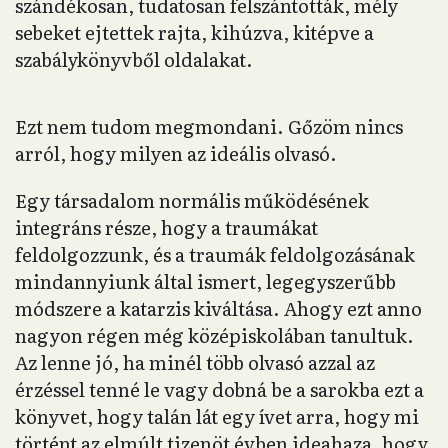
szándékosan, tudatosan felszántották, mély
sebeket ejtettek rajta, kihúzva, kitépve a
szabálykönyvből oldalakat.
Ezt nem tudom megmondani. Gőzöm nincs
arról, hogy milyen az ideális olvasó.
Egy társadalom normális működésének
integráns része, hogy a traumákat
feldolgozzunk, és a traumák feldolgozásának
mindannyiunk által ismert, legegyszerűbb
módszere a katarzis kiváltása. Ahogy ezt anno
nagyon régen még középiskolában tanultuk.
Az lenne jó, ha minél több olvasó azzal az
érzéssel tenné le vagy dobná be a sarokba ezt a
könyvet, hogy talán lát egy ívet arra, hogy mi
történt az elmúlt tizenöt évben ideahaza, hogy