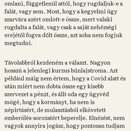
omlani, függetlenül attól, hogy rugdaljuk-e a
falát, vagy sem. Most, hogy a kegyelmi ügy
szarvára azért omlott-e össze, mert valaki
rugdalta a falát, vagy csak a saját nehézségi
erejétől fogva dőlt össze, azt soha nem fogjuk
megtudni.
Távolabbról kezdeném a választ. Nagyon
hosszú a jelenlegi kurzus bűnlajstroma. Azt
például máig nem értem, hogy a Covid alatt és
után miért nem dobta össze egy kisebb
szervezet a pénzt, és állt oda egy ügyvéd
mögé, hogy a kormányt, ha nem is
népirtásért, de mulasztásból elkövetett
emberölés-sorozatért beperelje. Elnézést, nem
vagyok annyira jogász, hogy pontosan tudjam