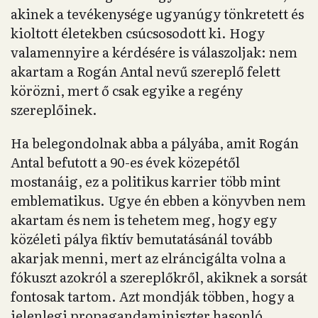
akinek a tevékenysége ugyanúgy tönkretett és
kioltott életekben csúcsosodott ki. Hogy
valamennyire a kérdésére is válaszoljak: nem
akartam a Rogán Antal nevű szereplő felett
körözni, mert ő csak egyike a regény
szereplőinek.
Ha belegondolnak abba a pályába, amit Rogán
Antal befutott a 90-es évek közepétől
mostanáig, ez a politikus karrier több mint
emblematikus. Ugye én ebben a könyvben nem
akartam és nem is tehetem meg, hogy egy
közéleti pálya fiktív bemutatásánál tovább
akarjak menni, mert az elráncigálta volna a
fókuszt azokról a szereplőkről, akiknek a sorsát
fontosak tartom. Azt mondják többen, hogy a
jelenlegi propagandaminiszter hasonló