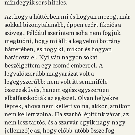
mindegyik sors hiteles.
Az, hogy a háttérben mi és hogyan mozog, már
sokkal bizonytalanabb, éppen ezért fikciós a
szöveg. Például szerintem soha nem fogjuk
megtudni, hogy mi állt a kegyelmi botrány
hátterében, és hogy ki, mikor és hogyan
határozta el. Nyilván nagyon sokat
beszélgettem egy csomó emberrel. A
legvalószerűbb magyarázat volt a
legegyszerűbb: nem volt itt semmiféle
összeesküvés, hanem egész egyszerűen
elbalfaszkodták az egészet. Olyan helyekre
léptek, ahova nem kellett volna, akkor, amikor
nem kellett volna. Ha szarból építünk várat, az
nem lesz tartós, és a szarvár egyik nagy-nagy
jellemzője az, hogy előbb-utóbb össze fog