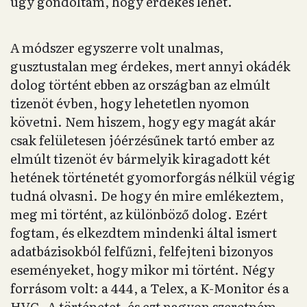
úgy gondoltam, hogy érdekes lehet.
A módszer egyszerre volt unalmas,
gusztustalan meg érdekes, mert annyi okádék
dolog történt ebben az országban az elmúlt
tizenöt évben, hogy lehetetlen nyomon
követni. Nem hiszem, hogy egy magát akár
csak felületesen jóérzésűnek tartó ember az
elmúlt tizenöt év bármelyik kiragadott két
hetének történetét gyomorforgás nélkül végig
tudná olvasni. De hogy én mire emlékeztem,
meg mi történt, az különböző dolog. Ezért
fogtam, és elkezdtem mindenki által ismert
adatbázisokból felfűzni, felfejteni bizonyos
eseményeket, hogy mikor mi történt. Négy
forrásom volt: a 444, a Telex, a K-Monitor és a
HVG. A történetet, és ezt nagyon szeretném