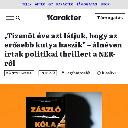
TELEX
AFTER
G7
KARAKTER
TÁMOGATÁS
SHOP
Támogatás
„Tizenöt éve azt látjuk, hogy az
erősebb kutya baszik” – álnéven
írtak politikai thrillert a NER-
ről
Legfontosabb
frissítve
KÖNYVESPOLC
INTERJÚ