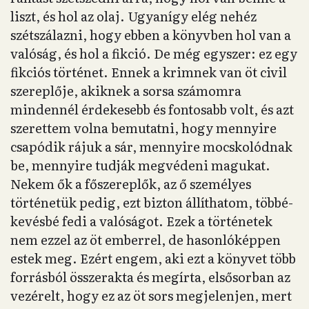
liszt, és hol az olaj. Ugyanígy elég nehéz
szétszálazni, hogy ebben a könyvben hol van a
valóság, és hol a fikció. De még egyszer: ez egy
fikciós történet. Ennek a krimnek van öt civil
szereplője, akiknek a sorsa számomra
mindennél érdekesebb és fontosabb volt, és azt
szerettem volna bemutatni, hogy mennyire
csapódik rájuk a sár, mennyire mocskolódnak
be, mennyire tudják megvédeni magukat.
Nekem ők a főszereplők, az ő személyes
történetük pedig, ezt bizton állíthatom, többé-
kevésbé fedi a valóságot. Ezek a történetek
nem ezzel az öt emberrel, de hasonlóképpen
estek meg. Ezért engem, aki ezt a könyvet több
forrásból összerakta és megírta, elsősorban az
vezérelt, hogy ez az öt sors megjelenjen, mert