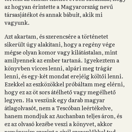
az hogyan érintette a Magyarország nevű
társasjátékot és annak bábuit, akik mi
vagyunk.
Azt akartam, és szerencsére a történetet
sikerült úgy alakítani, hogy a regény vége
mégse olyan komor vagy kilátástalan, mint
amilyennek az ember tartaná. Igyekeztem a
könyvben vicces lenni, alpári meg trágár
lenni, és egy-két mondat erejéig költői lenni.
Ezekkel az eszközökkel próbáltam meg elérni,
hogy ez az öt sors átélhető vagy megélhető
legyen. Ha veszünk egy darab magyar
átlagolvasót, nem a Tescóban leértékelve,
hanem mondjuk az Auchanban teljes áron, és
ez az olvasó kezébe veszi a könyvet, akkor
reményeim szerint a civil szereplőkkel tud