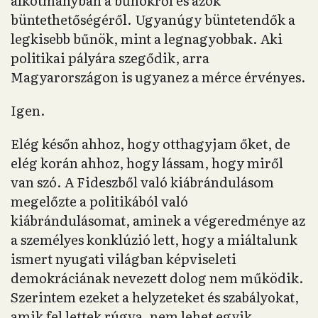
alkotmányban a bűnökről és azok
büntethetőségéről. Ugyanúgy büntetendők a
legkisebb bűnök, mint a legnagyobbak. Aki
politikai pályára szegődik, arra
Magyarországon is ugyanez a mérce érvényes.
Igen.
Elég későn ahhoz, hogy otthagyjam őket, de
elég korán ahhoz, hogy lássam, hogy miről
van szó. A Fideszből való kiábrándulásom
megelőzte a politikából való
kiábrándulásomat, aminek a végeredménye az
a személyes konklúzió lett, hogy a miáltalunk
ismert nyugati világban képviseleti
demokráciának nevezett dolog nem működik.
Szerintem ezeket a helyzeteket és szabályokat,
amik fel lettek rúgva, nem lehet egyik