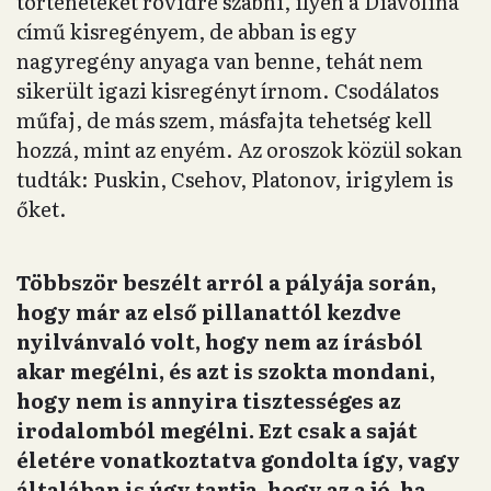
történeteket rövidre szabni, ilyen a Diavolina
című kisregényem, de abban is egy
nagyregény anyaga van benne, tehát nem
sikerült igazi kisregényt írnom. Csodálatos
műfaj, de más szem, másfajta tehetség kell
hozzá, mint az enyém. Az oroszok közül sokan
tudták: Puskin, Csehov, Platonov, irigylem is
őket.
Többször beszélt arról a pályája során,
hogy már az első pillanattól kezdve
nyilvánvaló volt, hogy nem az írásból
akar megélni, és azt is szokta mondani,
hogy nem is annyira tisztességes az
irodalomból megélni. Ezt csak a saját
életére vonatkoztatva gondolta így, vagy
általában is úgy tartja, hogy az a jó, ha