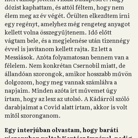
dózist kaphattam, és attól féltem, hogy nem
élem meg az év végét. Őrülten elkezdtem írni
egy regényt, amelyhez még rengeteg anyagot
kellett volna összegyűjtenem. Idő előtt
vágtam bele, és a megjelenése után tizennégy
évvel is javítanom kellett rajta. Ez lett a
Messiások. Azóta folyamatosan bennem van a
félelem. Nem konkrétan Csernobil miatt, de
állandóan szorongok, amikor hosszabb művön
dolgozom, hogy meg vannak számlálva a
napjaim. Minden azóta írt művemet úgy
írtam, hogy az lesz az utolsó. A Kádárról szóló
darabjaimat a Covid alatt írtam, akkor is volt
mitől szoronganom.
Egy interjúban olvastam, hogy baráti
viszonyban voltak Kertész Imrével, pedig