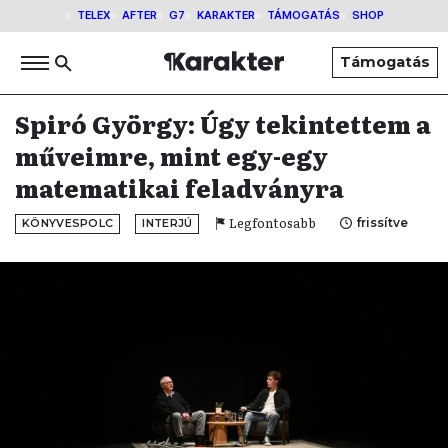
TELEX
AFTER
G7
KARAKTER
TÁMOGATÁS
SHOP
Támogatás
Spiró György: Úgy tekintettem a
műveimre, mint egy-egy
matematikai feladványra
Legfontosabb
frissítve
KÖNYVESPOLC
INTERJÚ