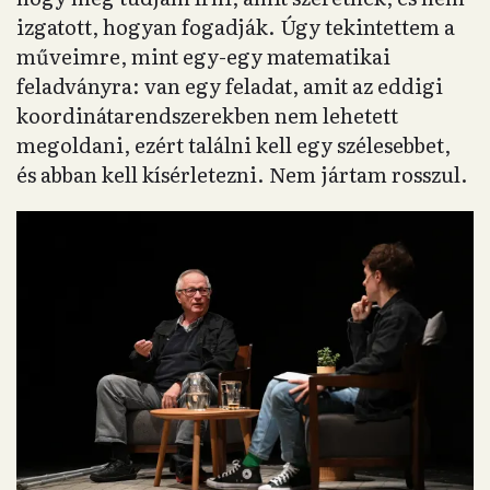
izgatott, hogyan fogadják. Úgy tekintettem a
műveimre, mint egy-egy matematikai
feladványra: van egy feladat, amit az eddigi
koordinátarendszerekben nem lehetett
megoldani, ezért találni kell egy szélesebbet,
és abban kell kísérletezni. Nem jártam rosszul.