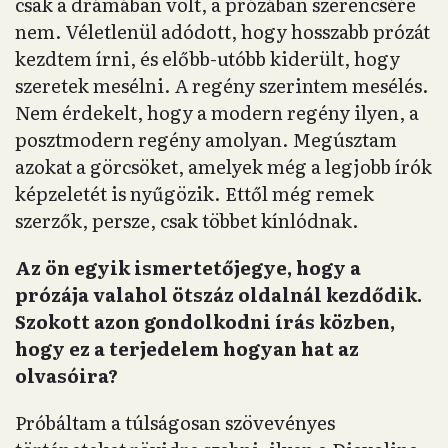
csak a drámában volt, a prózában szerencsére
nem. Véletlenül adódott, hogy hosszabb prózát
kezdtem írni, és előbb-utóbb kiderült, hogy
szeretek mesélni. A regény szerintem mesélés.
Nem érdekelt, hogy a modern regény ilyen, a
posztmodern regény amolyan. Megúsztam
azokat a görcsöket, amelyek még a legjobb írók
képzeletét is nyűgözik. Ettől még remek
szerzők, persze, csak többet kínlódnak.
Az ön egyik ismertetőjegye, hogy a
prózája valahol ötszáz oldalnál kezdődik.
Szokott azon gondolkodni írás közben,
hogy ez a terjedelem hogyan hat az
olvasóira?
Próbáltam a túlságosan szövevényes