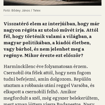
Fotó: Bődey János / Telex
Visszatérő elem az interjúiban, hogy már
nagyon régóta az utolsó művét írja. Attól
fél, hogy történik valami a világban, a
magyar politikában, a kiadói életben,
vagy bárhol, és nem jelenhet meg a
regénye. Mikor érezte ezt először?
Harminckilenc éve folyamatosan érzem.
Csernobil óta félek attól, hogy nem fogom
tudni befejezni, amin dolgozom. Repülőn
utaztam a robbanás utáni reggel Varsóba, és
elkapott a csernobili felhő. Amikor
megfordult a szél, még egyszer belekerültem,
mert aznap jöttem vissza Budapestre. Nagy