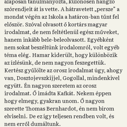
alaposan tanulmányozta, különösen hangzó
szórendjeit át is vette. A hátravetett „persze” a
mondat végén az Iskola a határon-ban tűnt fel
először. Szóval olvasott ő kortárs magyar
irodalmat, de nem feltétlenül egész műveket,
hanem inkább bele-beleolvasott. Egyébként
nem sokat beszéltünk irodalomról, volt egyéb
téma elég. Hamar kiderült, hogy különbözik
az ízlésünk, de nem nagyon feszegettük.
Kertész gyűlölte az orosz irodalmat úgy, ahogy
van, Dosztojevszkijjel, Gogollal, mindenkivel
együtt. Én nagyon szeretem az orosz
irodalmat. Ő imádta Kafkát. Nekem éppen
hogy elmegy, gyakran unom. Ő nagyon
szerette Thomas Bernhardot, én nem bírom
elviselni. De ez így teljesen rendben volt, és
nem erről dumáltunk.