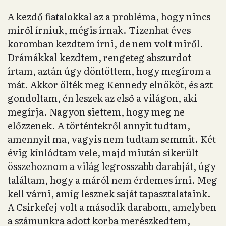
A kezdő fiatalokkal az a probléma, hogy nincs
miről írniuk, mégis írnak. Tizenhat éves
koromban kezdtem írni, de nem volt miről.
Drámákkal kezdtem, rengeteg abszurdot
írtam, aztán úgy döntöttem, hogy megírom a
mát. Akkor ölték meg Kennedy elnököt, és azt
gondoltam, én leszek az első a világon, aki
megírja. Nagyon siettem, hogy meg ne
előzzenek. A történtekről annyit tudtam,
amennyit ma, vagyis nem tudtam semmit. Két
évig kínlódtam vele, majd miután sikerült
összehoznom a világ legrosszabb darabját, úgy
találtam, hogy a máról nem érdemes írni. Meg
kell várni, amíg lesznek saját tapasztalataink.
A Csirkefej volt a második darabom, amelyben
a számunkra adott korba merészkedtem,