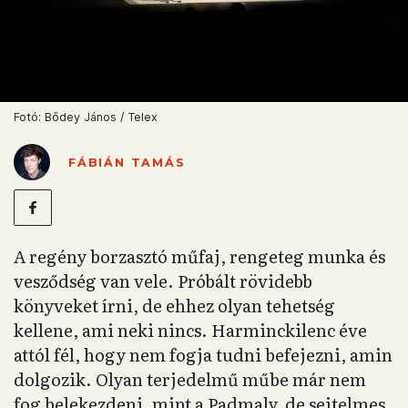
Fotó: Bődey János / Telex
FÁBIÁN TAMÁS
A regény borzasztó műfaj, rengeteg munka és
vesződség van vele. Próbált rövidebb
könyveket írni, de ehhez olyan tehetség
kellene, ami neki nincs. Harminckilenc éve
attól fél, hogy nem fogja tudni befejezni, amin
dolgozik. Olyan terjedelmű műbe már nem
fog belekezdeni, mint a Padmaly, de sejtelmes