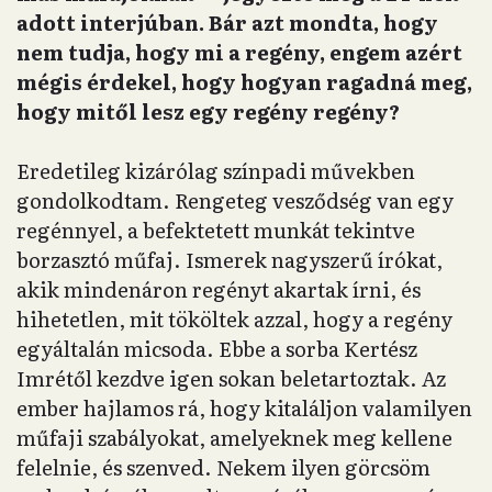
adott interjúban. Bár azt mondta, hogy
nem tudja, hogy mi a regény, engem azért
mégis érdekel, hogy hogyan ragadná meg,
hogy mitől lesz egy regény regény?
Eredetileg kizárólag színpadi művekben
gondolkodtam. Rengeteg vesződség van egy
regénnyel, a befektetett munkát tekintve
borzasztó műfaj. Ismerek nagyszerű írókat,
akik mindenáron regényt akartak írni, és
hihetetlen, mit tököltek azzal, hogy a regény
egyáltalán micsoda. Ebbe a sorba Kertész
Imrétől kezdve igen sokan beletartoztak. Az
ember hajlamos rá, hogy kitaláljon valamilyen
műfaji szabályokat, amelyeknek meg kellene
felelnie, és szenved. Nekem ilyen görcsöm