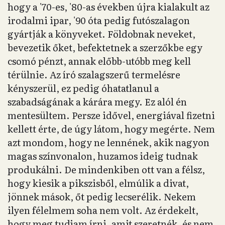
hogy a '70-es, '80-as években újra kialakult az
irodalmi ipar, '90 óta pedig futószalagon
gyártják a könyveket. Földobnak neveket,
bevezetik őket, befektetnek a szerzőkbe egy
csomó pénzt, annak előbb-utóbb meg kell
térülnie. Az író szalagszerű termelésre
kényszerül, ez pedig óhatatlanul a
szabadságának a kárára megy. Ez alól én
mentesültem. Persze idővel, energiával fizetni
kellett érte, de úgy látom, hogy megérte. Nem
azt mondom, hogy ne lennének, akik nagyon
magas színvonalon, huzamos ideig tudnak
produkálni. De mindenkiben ott van a félsz,
hogy kiesik a pikszisből, elmúlik a divat,
jönnek mások, őt pedig lecserélik. Nekem
ilyen félelmem soha nem volt. Az érdekelt,
hogy meg tudjam írni, amit szeretnék, és nem