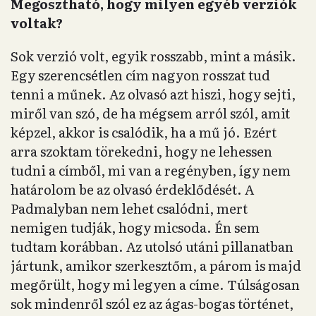
Megosztható, hogy milyen egyéb verziók
voltak?
Sok verzió volt, egyik rosszabb, mint a másik.
Egy szerencsétlen cím nagyon rosszat tud
tenni a műnek. Az olvasó azt hiszi, hogy sejti,
miről van szó, de ha mégsem arról szól, amit
képzel, akkor is csalódik, ha a mű jó. Ezért
arra szoktam törekedni, hogy ne lehessen
tudni a címből, mi van a regényben, így nem
határolom be az olvasó érdeklődését. A
Padmalyban nem lehet csalódni, mert
nemigen tudják, hogy micsoda. Én sem
tudtam korábban. Az utolsó utáni pillanatban
jártunk, amikor szerkesztőm, a párom is majd
megőrült, hogy mi legyen a címe. Túlságosan
sok mindenről szól ez az ágas-bogas történet,