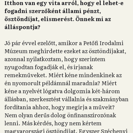
Itthon van egy vita arról, hogy el lehet-e
fogadni szerzőként állami pénzt,
ösztöndíjat, elismerést. Önnek mi az
álláspontja?
Jó pár évvel ezelőtt, amikor a Petőfi Irodalmi
Múzeum meghirdette ezeket az ösztöndíjakat,
azonnal nyilatkoztam, hogy szerintem
nyugodtan fogadják el, és írjanak
remekműveket. Miért kéne mindenkinek az
én nyomorult példámnál maradnia? Miért
kéne a nyelvét lógatva dolgoznia két-három
állásban, szerkesztést vállalnia és szakmányban
fordítania ahhoz, hogy megírja a műveit?
Nem olyan derűs dolog önfinanszírozónak
lenni. Más kérdés, hogy nem kértem
magyarországi ösztöndíjat. Egyszer Széchenyi