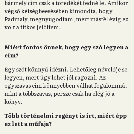
bármely cím csak a töredékét fedné le. Amikor
végső kétségbeesésében kimondta, hogy
Padmaly, megnyugodtam, mert másfél évig ez
volt a titkos jelöltem.
Miért fontos önnek, hogy egy szó legyen a
cím?
Egy szót könnyű idézni. Lehetőleg névelője se
legyen, mert úgy lehet jól ragozni. Az
egyszavas cím könnyebben válhat fogalommá,
mint a többszavas, persze csak ha elég jó a
könyv.
Több történelmi regényt is írt, miért épp
ez lett a műfaja?