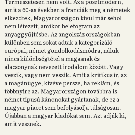
Természetesen nem volt. Az a posztmodern,
amit a 60-as években a franciák meg a németek
elkezdtek, Magyarországon kívül már sehol
nem létezett, amikor belefogtam az
anyaggyűjtésbe. Az angolszáz országokban
különben sem sokat adtak a kategorizáló
európai, német gondolkodásmódra, náluk
nincs különbségtétel a magasnak és
alacsonynak nevezett irodalom között. Vagy
veszik, vagy nem veszik. Amit a kritikus ír, az
a magánügye, kivéve persze, ha reklám, és
többnyire az. Magyarországon továbbra is
német típusú kánonokat gyártanak, de ez a
magyar piacot sem befolyásolja túlságosan.
Újabban a magyar kiadókat sem. Azt adják ki,
amit vesznek.