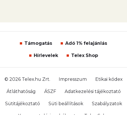
Támogatás
Adó 1% felajánlás
Hírlevelek
Telex Shop
© 2026 Telex.hu Zrt.
Impresszum
Etikai kódex
Átláthatóság
ÁSZF
Adatkezelési tájékoztató
Sütitájékoztató
Süti beállítások
Szabályzatok
Kommentelési szabályzat
Telex Sales