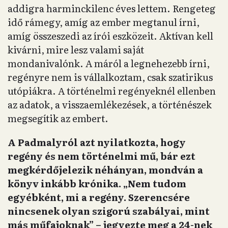
addigra harminckilenc éves lettem. Rengeteg
idő rámegy, amíg az ember megtanul írni,
amíg összeszedi az írói eszközeit. Aktívan kell
kivárni, mire lesz valami saját
mondanivalónk. A máról a legnehezebb írni,
regényre nem is vállalkoztam, csak szatirikus
utópiákra. A történelmi regényeknél ellenben
az adatok, a visszaemlékezések, a történészek
megsegítik az embert.
A Padmalyról azt nyilatkozta, hogy
regény és nem történelmi mű, bár ezt
megkérdőjelezik néhányan, mondván a
könyv inkább krónika. „Nem tudom
egyébként, mi a regény. Szerencsére
nincsenek olyan szigorú szabályai, mint
más műfajoknak” – jegyezte meg a 24-nek