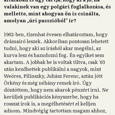
valakinek van egy polgári foglalkozása, és
mellette, mint ahogyan ön is csinálta,
amolyan „úri passzióból” ír?
1962-ben, tizenhat évesen elhatároztam, hogy
drámaíró leszek. Akkoriban pontosan lehetett
tudni, hogy aki az írásból akar megélni, az
kurva lesz és hazudozni fog. Én egyiket sem
akartam. A jobbak be is voltak tiltva, csak '63
után kezdhettek publikálni a nagyok, mint
Weöres, Pilinszky, Juhász Ferenc, aztán jött
Örkény és még néhány remek író. Úgy
döntöttem, hogy nem akarok pénzért írni. Ne
kerüljek publikációs kényszerbe, hogy ha
rosszat írok is, a megélhetésért el kelljen
adnom. Mindvégig tartottam magam ahhoz,