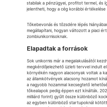
stabilak a pénzügyei, profitot termel, és 
jelentheti, hogy a cég korábbi értékelése
Tőkebevonás és tőzsdére lépés hiányában
megállapítani, hogyan változott a piaci é
zombiunikornisoknak.
Elapadtak a források
Sok unikornis már a megalakulásától kezdv
megkérdőjelezhető üzleti tervvel indult 
környékén nagyon alacsonyak voltak a ka
az államkötvények alacsony hozamot kínál
a nagyobb hozammal kecsegtető lehetősé
tőkealapok pedig éppen ezt kínálták. 2022
milliárd forint) gyűlt össze különböző koc
az egyben különböző startupoknál kötött 