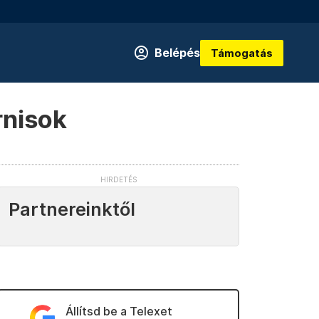
Belépés
Támogatás
rnisok
Partnereinktől
Állítsd be a Telexet