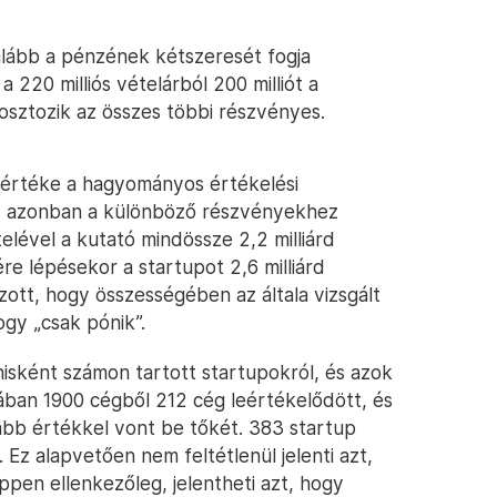
alább a pénzének kétszeresét fogja
 220 milliós vételárból 200 milliót a
osztozik az összes többi részvényes.
p értéke a hagyományos értékelési
en, azonban a különböző részvényekhez
elével a kutató mindössze 2,2 milliárd
re lépésekor a startupot 2,6 milliárd
zott, hogy összességében az általa vizsgált
ogy „csak pónik”.
nisként számon tartott startupokról, és azok
usában 1900 cégből 212 cég leértékelődött, és
nyabb értékkel vont be tőkét. 383 startup
Ez alapvetően nem feltétlenül jelenti azt,
pen ellenkezőleg, jelentheti azt, hogy