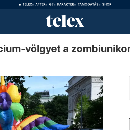
TELEX
AFTER
G7
KARAKTER
TÁMOGATÁS
SHOP
lícium-völgyet a zombiuniko