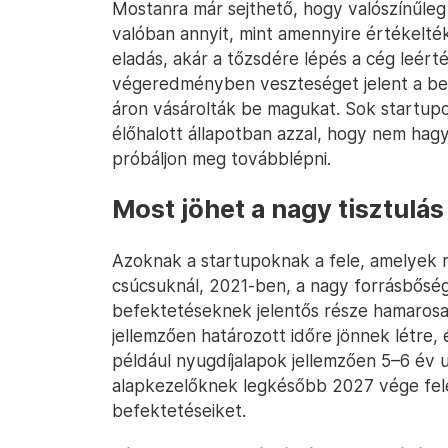
Mostanra már sejthető, hogy valószínűleg
valóban annyit, mint amennyire értékelték
eladás, akár a tőzsdére lépés a cég leér
végeredményben veszteséget jelent a be
áron vásárolták be magukat. Sok startup
élőhalott állapotban azzal, hogy nem hagy
próbáljon meg továbblépni.
Most jöhet a nagy tisztulás
Azoknak a startupoknak a fele, amelyek
csúcsuknál, 2021-ben, a nagy forrásbőség
befektetéseknek jelentős része hamarosan
jellemzően határozott időre jönnek létre,
például nyugdíjalapok jellemzően 5–6 év u
alapkezelőknek legkésőbb 2027 vége felé 
befektetéseiket.