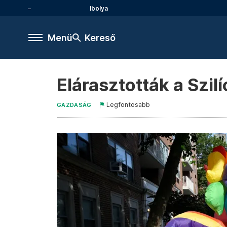
Ibolya
Menü
Kereső
Elárasztották a Szi
Legfontosabb
GAZDASÁG