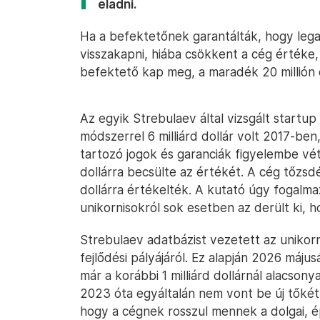
eladni.
Ha a befektetőnek garantálták, hogy leg
visszakapni, hiába csökkent a cég értéke, a
befektető kap meg, a maradék 20 millión 
Az egyik Strebulaev által vizsgált startu
módszerrel 6 milliárd dollár volt 2017-b
tartozó jogok és garanciák figyelembe vét
dollárra becsülte az értékét. A cég tőzsdé
dollárra értékelték. A kutató úgy fogalma
unikornisokról sok esetben az derült ki, h
Strebulaev adatbázist vezetett az unikor
fejlődési pályájáról. Ez alapján 2026 máj
már a korábbi 1 milliárd dollárnál alacso
2023 óta egyáltalán nem vont be új tőkét. 
hogy a cégnek rosszul mennek a dolgai, ép