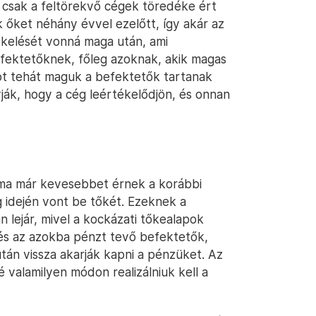
 csak a feltörekvő cégek töredéke ért
 őket néhány évvel ezelőtt, így akár az
tékelését vonná maga után, ami
fektetőknek, főleg azoknak, akik magas
ot tehát maguk a befektetők tartanak
ják, hogy a cég leértékelődjön, és onnan
 ma már kevesebbet érnek a korábbi
 idején vont be tőkét. Ezeknek a
 lejár, mivel a kockázati tőkealapok
 és az azokba pénzt tevő befektetők,
tán vissza akarják kapni a pénzüket. Az
valamilyen módon realizálniuk kell a