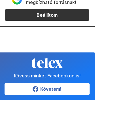
megbízható forrásnak!
Beállítom
Kövess minket Facebookon is!
Követem!