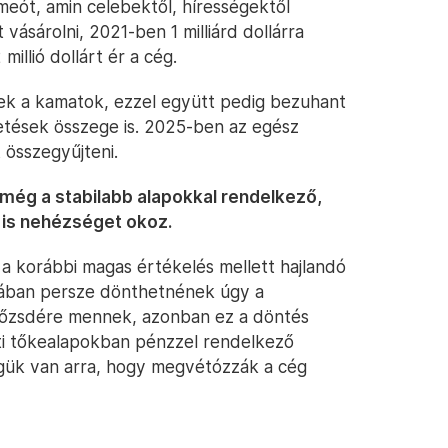
eót, amin celebektől, hírességektől
ásárolni, 2021-ben 1 milliárd dollárra
illió dollárt ér a cég.
ek a kamatok, ezzel együtt pedig bezuhant
etések összege is. 2025-ben az egész
t összegyűjteni.
 még a stabilabb alapokkal rendelkező,
 is nehézséget okoz.
a korábbi magas értékelés mellett hajlandó
yában persze dönthetnének úgy a
 tőzsdére mennek, azonban ez a döntés
ti tőkealapokban pénzzel rendelkező
gük van arra, hogy megvétózzák a cég