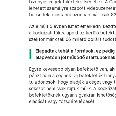
bizonyos cégek túlértékeltségéhez. A Cam
lehetett személyre szabott videóüzenetet v
becsülték, mostanra azonban már csak 82 m
Az elmúlt 5 évben ismét emelkedni kezdt
a kockázati tőkealapokhoz kerülő befekt
szektor már csak 66 milliárd dollárt tudot
Elapadtak tehát a források, ez pedig
alapvetően jól működő startupoknak
Egyre kevesebb olyan befektető van, aki 
pénzt adni a cégnek. Új befektetők hián
tulajdonosok, hogy eladják a céget vagy
sokszor nem csak rajtuk múlik. A kockáza
befektetőknek ugyanis gyakran lehetősé
eladását vagy tőzsdére lépését.