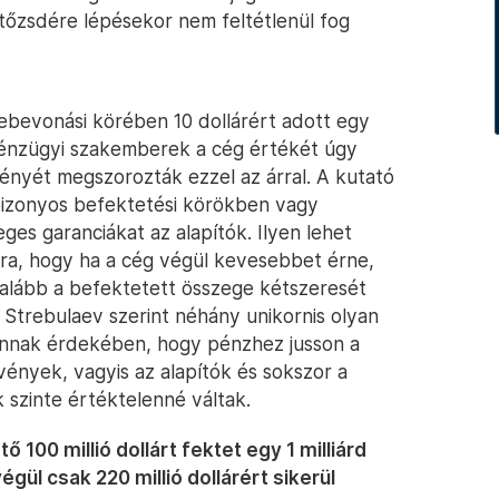
tőzsdére lépésekor nem feltétlenül fog
ebevonási körében 10 dollárért adott egy
 pénzügyi szakemberek a cég értékét úgy
vényét megszorozták ezzel az árral. A kutató
 bizonyos befektetési körökben vagy
es garanciákat az alapítók. Ilyen lehet
rra, hogy ha a cég végül kevesebbet érne,
galább a befektetett összege kétszeresét
t. Strebulaev szerint néhány unikornis olyan
annak érdekében, hogy pénzhez jusson a
vények, vagyis az alapítók és sokszor a
k szinte értéktelenné váltak.
100 millió dollárt fektet egy 1 milliárd
égül csak 220 millió dollárért sikerül