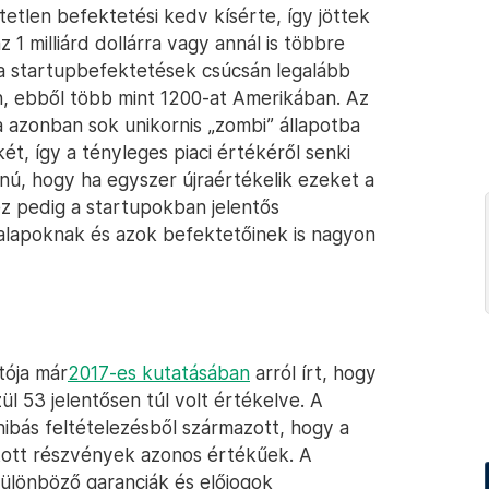
etlen befektetési kedv kísérte, így jöttek
az 1 milliárd dollárra vagy annál is többre
a startupbefektetések csúcsán legalább
on, ebből több mint 1200-at Amerikában. Az
a azonban sok unikornis „zombi” állapotba
ét, így a tényleges piaci értékéről senki
nú, hogy ha egyszer újraértékelik ezeket a
ez pedig a startupokban jelentős
alapoknak és azok befektetőinek is nagyon
tója már
2017-es kutatásában
arról írt, hogy
ül 53 jelentősen túl volt értékelve. A
hibás feltételezésből származott, hogy a
tott részvények azonos értékűek. A
ülönböző garanciák és előjogok