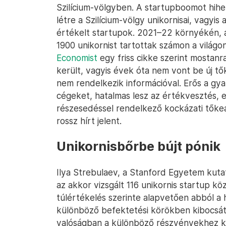
Szilícium-völgyben. A startupboomot hihet
létre a Szilícium-völgy unikornisai, vagyis 
értékelt startupok. 2021–22 környékén, 
1900 unikornist tartottak számon a világ
Economist
egy friss cikke szerint mostanr
került, vagyis évek óta nem vont be új tők
nem rendelkezik információval. Erős a gya
cégeket, hatalmas lesz az értékvesztés, 
részesedéssel rendelkező kockázati tőke
rossz hírt jelent.
Unikornisbőrbe bújt pónik
Ilya Strebulaev, a Stanford Egyetem kuta
az akkor vizsgált 116 unikornis startup köz
túlértékelés szerinte alapvetően abból a 
különböző befektetési körökben kibocsá
valóságban a különböző részvényekhez k