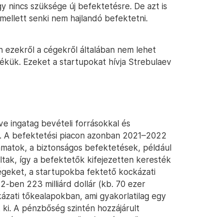
így nincs szüksége új befektetésre. De azt is
 mellett senki nem hajlandó befektetni.
 ezekről a cégekről általában nem lehet
rtékük. Ezeket a startupokat hívja Strebulaev
e ingatag bevételi forrásokkal és
el. A befektetési piacon azonban 2021–2022
matok, a biztonságos befektetések, például
tak, így a befektetők kifejezetten keresték
geket, a startupokba fektető kockázati
-ben 223 milliárd dollár (kb. 70 ezer
kázati tőkealapokban, ami gyakorlatilag egy
ki. A pénzbőség szintén hozzájárult