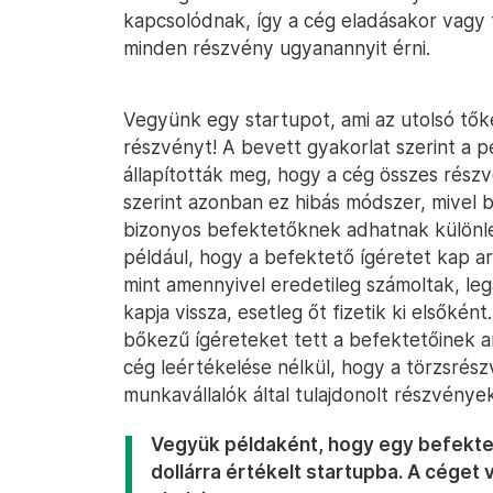
kapcsolódnak, így a cég eladásakor vagy 
minden részvény ugyanannyit érni.
Vegyünk egy startupot, ami az utolsó tők
részvényt! A bevett gyakorlat szerint a
állapították meg, hogy a cég összes rész
szerint azonban ez hibás módszer, mivel
bizonyos befektetőknek adhatnak különleg
például, hogy a befektető ígéretet kap a
mint amennyivel eredetileg számoltak, le
kapja vissza, esetleg őt fizetik ki elsőkén
bőkezű ígéreteket tett a befektetőinek 
cég leértékelése nélkül, hogy a törzsrész
munkavállalók által tulajdonolt részvénye
Vegyük példaként, hogy egy befektető 
dollárra értékelt startupba. A céget v