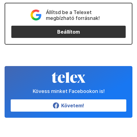
Állítsd be a Telexet
megbízható forrásnak!
Beállítom
Kövess minket Facebookon is!
Követem!