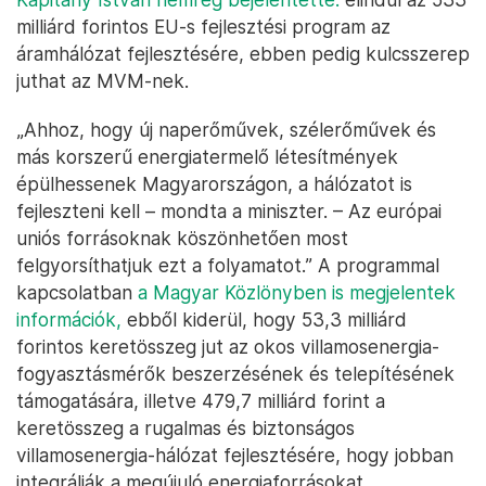
milliárd forintos EU-s fejlesztési program az
áramhálózat fejlesztésére, ebben pedig kulcsszerep
juthat az MVM-nek.
„Ahhoz, hogy új naperőművek, szélerőművek és
más korszerű energiatermelő létesítmények
épülhessenek Magyarországon, a hálózatot is
fejleszteni kell – mondta a miniszter. – Az európai
uniós forrásoknak köszönhetően most
felgyorsíthatjuk ezt a folyamatot.” A programmal
kapcsolatban
a Magyar Közlönyben is megjelentek
információk,
ebből kiderül, hogy 53,3 milliárd
forintos keretösszeg jut az okos villamosenergia-
fogyasztásmérők beszerzésének és telepítésének
támogatására, illetve 479,7 milliárd forint a
keretösszeg a rugalmas és biztonságos
villamosenergia-hálózat fejlesztésére, hogy jobban
integrálják a megújuló energiaforrásokat.