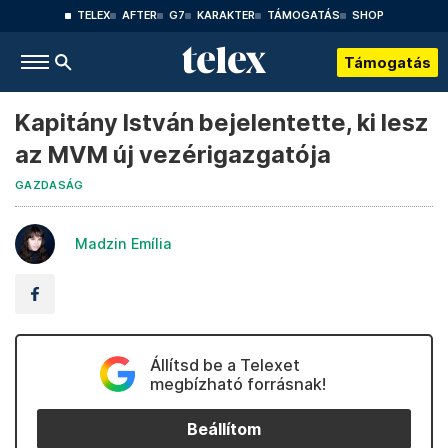
TELEX
AFTER
G7
KARAKTER
TÁMOGATÁS
SHOP
Támogatás
Kapitány István bejelentette, ki lesz
az MVM új vezérigazgatója
GAZDASÁG
Madzin Emília
Állítsd be a Telexet
megbízható forrásnak!
Beállítom