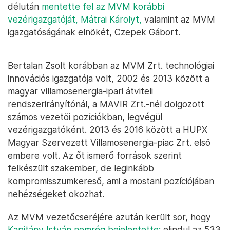
délután
mentette fel az MVM korábbi
vezérigazgatóját, Mátrai Károlyt,
valamint az MVM
igazgatóságának elnökét, Czepek Gábort.
Bertalan Zsolt korábban az MVM Zrt. technológiai
innovációs igazgatója volt, 2002 és 2013 között a
magyar villamosenergia-ipari átviteli
rendszerirányítónál, a MAVIR Zrt.-nél dolgozott
számos vezetői pozíciókban, legvégül
vezérigazgatóként. 2013 és 2016 között a HUPX
Magyar Szervezett Villamosenergia-piac Zrt. első
embere volt. Az őt ismerő források szerint
felkészült szakember, de leginkább
kompromisszumkereső, ami a mostani pozíciójában
nehézségeket okozhat.
Az MVM vezetőcseréjére azután került sor, hogy
Kapitány István nemrég bejelentette:
elindul az 533