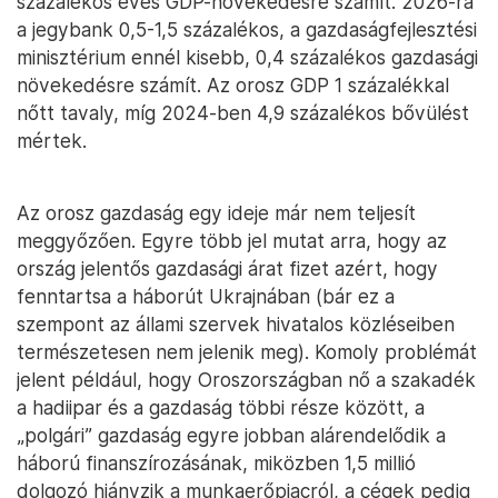
százalékos éves GDP-növekedésre számít. 2026-ra
a jegybank 0,5-1,5 százalékos, a gazdaságfejlesztési
minisztérium ennél kisebb, 0,4 százalékos gazdasági
növekedésre számít. Az orosz GDP 1 százalékkal
nőtt tavaly, míg 2024-ben 4,9 százalékos bővülést
mértek.
Az orosz gazdaság egy ideje már nem teljesít
meggyőzően. Egyre több jel mutat arra, hogy az
ország jelentős gazdasági árat fizet azért, hogy
fenntartsa a háborút Ukrajnában (bár ez a
szempont az állami szervek hivatalos közléseiben
természetesen nem jelenik meg). Komoly problémát
jelent például, hogy Oroszországban nő a szakadék
a hadiipar és a gazdaság többi része között, a
„polgári” gazdaság egyre jobban alárendelődik a
háború finanszírozásának, miközben 1,5 millió
dolgozó hiányzik a munkaerőpiacról, a cégek pedig