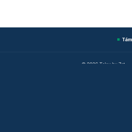
Tám
© 2026 Telex.hu Zrt.
Sütitájékoztató