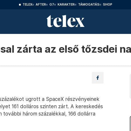
TELEX
AFTER
G7
KARAKTER
TÁMOGATÁS
SHOP
sal zárta az első tőzsdei n
 százalékot ugrott a SpaceX részvényeinek
yet 161 dolláros szinten zárt. A kereskedés
en további három százalékkal, 166 dollárra