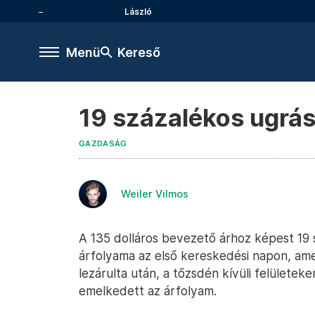
László
Menü
Kereső
19 százalékos ugrás
GAZDASÁG
Weiler Vilmos
A 135 dolláros bevezető árhoz képest 19
árfolyama az első kereskedési napon, amel
lezárulta után, a tőzsdén kívüli felületek
emelkedett az árfolyam.