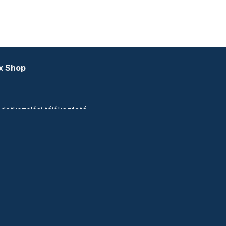
x Shop
datkezelési tájékoztató
zat
Telex Sales