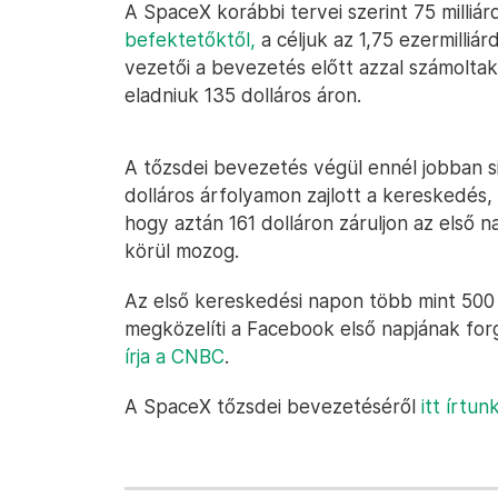
A SpaceX korábbi tervei szerint 75 milliár
befektetőktől,
a céljuk az 1,75 ezermilliár
vezetői a bevezetés előtt azzal számoltak
eladniuk 135 dolláros áron.
A tőzsdei bevezetés végül ennél jobban si
dolláros árfolyamon zajlott a kereskedés, 
hogy aztán 161 dolláron záruljon az első n
körül mozog.
Az első kereskedési napon több mint 500 m
megközelíti a Facebook első napjának forg
írja a CNBC
.
A SpaceX tőzsdei bevezetéséről
itt írtu