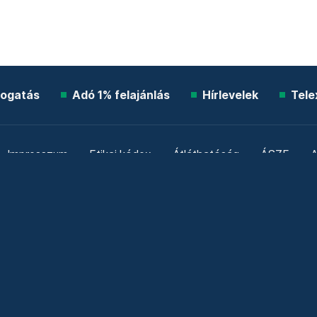
ogatás
Adó 1% felajánlás
Hírlevelek
Tele
Impresszum
Etikai kódex
Átláthatóság
ÁSZF
A
Süti beállítások
Szabályzatok
Kommentelési szabály