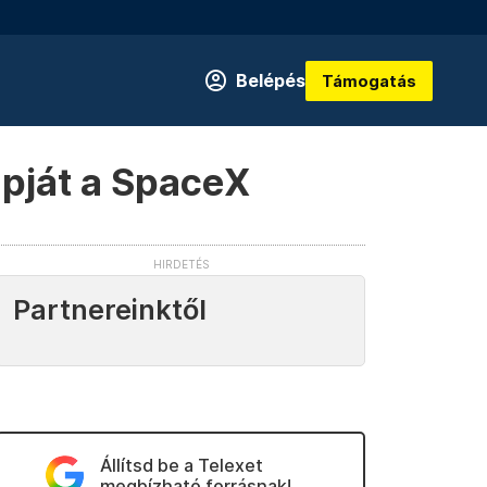
Belépés
Támogatás
apját a SpaceX
Partnereinktől
Állítsd be a Telexet
megbízható forrásnak!