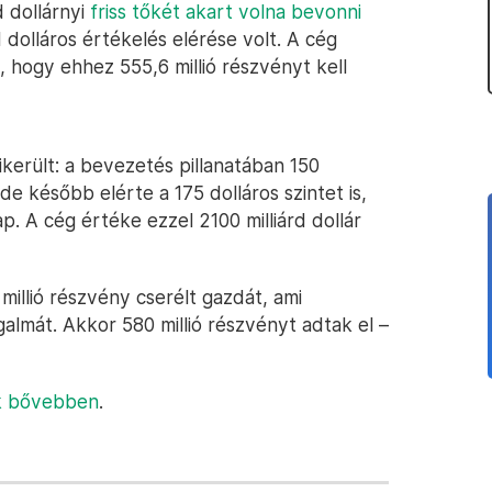
d dollárnyi
friss tőkét akart volna bevonni
d dolláros értékelés elérése volt. A cég
, hogy ehhez 555,6 millió részvényt kell
került: a bevezetés pillanatában 150
de később elérte a 175 dolláros szintet is,
ap. A cég értéke ezzel 2100 milliárd dollár
illió részvény cserélt gazdát, ami
almát. Akkor 580 millió részvényt adtak el –
nk bővebben
.