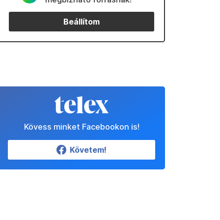
Beállítom
Kövess minket Facebookon is!
Követem!