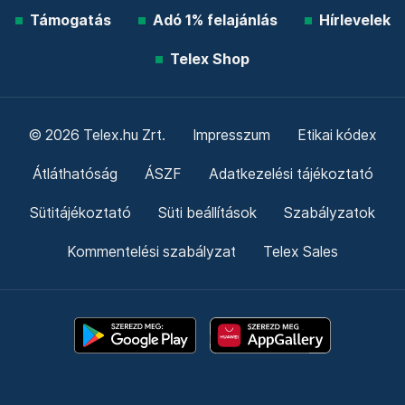
Támogatás
Adó 1% felajánlás
Hírlevelek
Telex Shop
© 2026 Telex.hu Zrt.
Impresszum
Etikai kódex
Átláthatóság
ÁSZF
Adatkezelési tájékoztató
Sütitájékoztató
Süti beállítások
Szabályzatok
Kommentelési szabályzat
Telex Sales