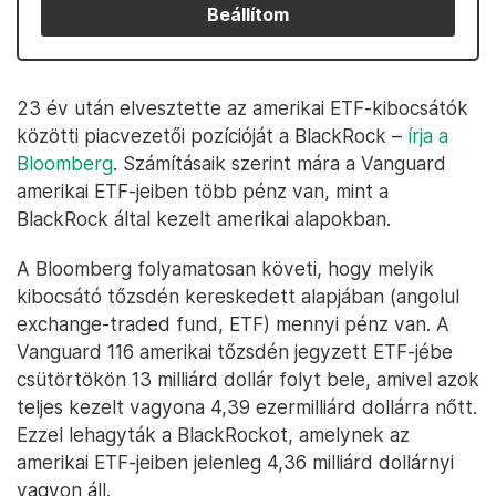
Beállítom
23 év után elvesztette az amerikai ETF-kibocsátók
közötti piacvezetői pozícióját a BlackRock –
írja a
Bloomberg
. Számításaik szerint mára a Vanguard
amerikai ETF-jeiben több pénz van, mint a
BlackRock által kezelt amerikai alapokban.
A Bloomberg folyamatosan követi, hogy melyik
kibocsátó tőzsdén kereskedett alapjában (angolul
exchange-traded fund, ETF) mennyi pénz van. A
Vanguard 116 amerikai tőzsdén jegyzett ETF-jébe
csütörtökön 13 milliárd dollár folyt bele, amivel azok
teljes kezelt vagyona 4,39 ezermilliárd dollárra nőtt.
Ezzel lehagyták a BlackRockot, amelynek az
amerikai ETF-jeiben jelenleg 4,36 milliárd dollárnyi
vagyon áll.