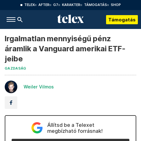
TELEX
AFTER
G7
KARAKTER
TÁMOGATÁS
SHOP
Támogatás
Irgalmatlan mennyiségű pénz
áramlik a Vanguard amerikai ETF-
jeibe
GAZDASÁG
Weiler Vilmos
Állítsd be a Telexet
megbízható forrásnak!