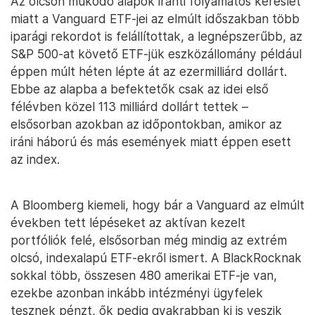
Az olcsón működő alapok iránti folyamatos kereslet
miatt a Vanguard ETF-jei az elmúlt időszakban több
iparági rekordot is felállítottak, a legnépszerűbb, az
S&P 500-at követő ETF-jük eszközállomány például
éppen múlt héten lépte át az ezermilliárd dollárt.
Ebbe az alapba a befektetők csak az idei első
félévben közel 113 milliárd dollárt tettek –
elsősorban azokban az időpontokban, amikor az
iráni háború és más események miatt éppen esett
az index.
A Bloomberg kiemeli, hogy bár a Vanguard az elmúlt
években tett lépéseket az aktívan kezelt
portfóliók felé, elsősorban még mindig az extrém
olcsó, indexalapú ETF-ekről ismert. A BlackRocknak
sokkal több, összesen 480 amerikai ETF-je van,
ezekbe azonban inkább intézményi ügyfelek
tesznek pénzt, ők pedig gyakrabban ki is veszik