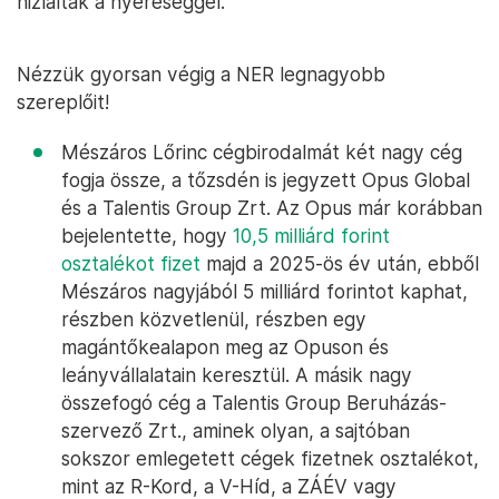
hizlalták a nyereséggel.
Nézzük gyorsan végig a NER legnagyobb
szereplőit!
Mészáros Lőrinc cégbirodalmát két nagy cég
fogja össze, a tőzsdén is jegyzett Opus Global
és a Talentis Group Zrt. Az Opus már korábban
bejelentette, hogy
10,5 milliárd forint
osztalékot fizet
majd a 2025-ös év után, ebből
Mészáros nagyjából 5 milliárd forintot kaphat,
részben közvetlenül, részben egy
magántőkealapon meg az Opuson és
leányvállalatain keresztül. A másik nagy
összefogó cég a Talentis Group Beruházás-
szervező Zrt., aminek olyan, a sajtóban
sokszor emlegetett cégek fizetnek osztalékot,
mint az R-Kord, a V-Híd, a ZÁÉV vagy