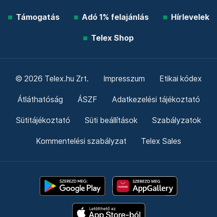
Támogatás
Adó 1% felajánlás
Hírlevelek
Telex Shop
© 2026 Telex.hu Zrt.
Impresszum
Etikai kódex
Átláthatóság
ÁSZF
Adatkezelési tájékoztató
Sütitájékoztató
Süti beállítások
Szabályzatok
Kommentelési szabályzat
Telex Sales