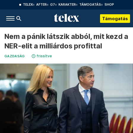
TELEX
AFTER
G7
KARAKTER
TÁMOGATÁS
SHOP
Támogatás
Nem a pánik látszik abból, mit kezd a
NER-elit a milliárdos profittal
frissítve
GAZDASÁG