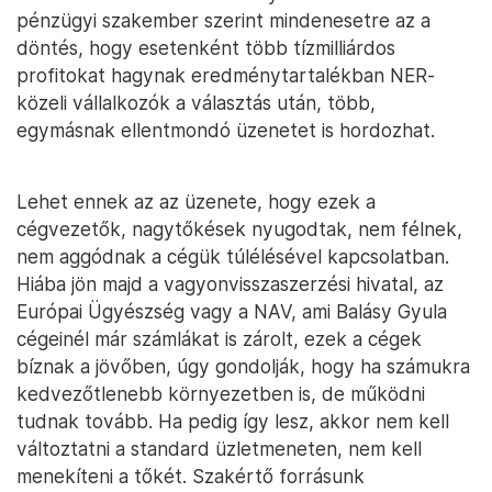
pénzügyi szakember szerint mindenesetre az a
döntés, hogy esetenként több tízmilliárdos
profitokat hagynak eredménytartalékban NER-
közeli vállalkozók a választás után, több,
egymásnak ellentmondó üzenetet is hordozhat.
Lehet ennek az az üzenete, hogy ezek a
cégvezetők, nagytőkések nyugodtak, nem félnek,
nem aggódnak a cégük túlélésével kapcsolatban.
Hiába jön majd a vagyonvisszaszerzési hivatal, az
Európai Ügyészség vagy a NAV, ami Balásy Gyula
cégeinél már számlákat is zárolt, ezek a cégek
bíznak a jövőben, úgy gondolják, hogy ha számukra
kedvezőtlenebb környezetben is, de működni
tudnak tovább. Ha pedig így lesz, akkor nem kell
változtatni a standard üzletmeneten, nem kell
menekíteni a tőkét. Szakértő forrásunk