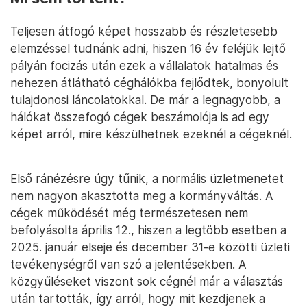
Teljesen átfogó képet hosszabb és részletesebb
elemzéssel tudnánk adni, hiszen 16 év feléjük lejtő
pályán focizás után ezek a vállalatok hatalmas és
nehezen átlátható céghálókba fejlődtek, bonyolult
tulajdonosi láncolatokkal. De már a legnagyobb, a
hálókat összefogó cégek beszámolója is ad egy
képet arról, mire készülhetnek ezeknél a cégeknél.
Első ránézésre úgy tűnik, a normális üzletmenetet
nem nagyon akasztotta meg a kormányváltás. A
cégek működését még természetesen nem
befolyásolta április 12., hiszen a legtöbb esetben a
2025. január elseje és december 31-e közötti üzleti
tevékenységről van szó a jelentésekben. A
közgyűléseket viszont sok cégnél már a választás
után tartották, így arról, hogy mit kezdjenek a