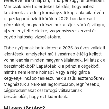
teljes éve, mind naptári, mind pénzügyi értelemben.
Már csak ezért is érdekes kérdés, hogy mihez
kezdenek az eddig kormányzati kapcsolataik révén
is gazdagodó üzleti körök a 2025-ben keresett
pénzükkel, hogyan készülnek a rájuk váró új világra,
új versenyfeltételekre, vagyonvisszaszerzési és
egyéb hatósági vizsgálatokra.
Ebbe nyújtanak betekintést a 2025-ös éves vállalati
jelentések, amelyeket múlt vasárnap éjfélig kellett
volna leadnia minden magyar vállalatnak. Mi látszik a
beszámolókból? Lapátolják ki a pénzt a cégekből,
mintha nem lenne holnap? Vagy a régi gárda
kegyeltjei inkább felkészülnek a szűk esztendőkre?
Megnéztük a NER-elit legfontosabb, leghíresebb,
cégbirodalmakat összefogó vállalatainak
beszámolóit, hogy ezt kiderítsük.
Mi sem történt?