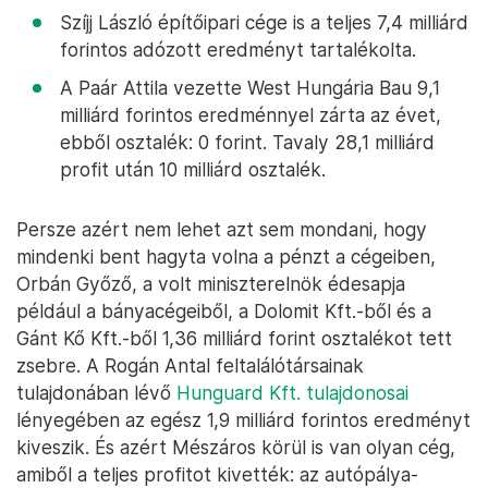
Szíjj László építőipari cége is a teljes 7,4 milliárd
forintos adózott eredményt tartalékolta.
A Paár Attila vezette West Hungária Bau 9,1
milliárd forintos eredménnyel zárta az évet,
ebből osztalék: 0 forint. Tavaly 28,1 milliárd
profit után 10 milliárd osztalék.
Persze azért nem lehet azt sem mondani, hogy
mindenki bent hagyta volna a pénzt a cégeiben,
Orbán Győző, a volt miniszterelnök édesapja
például a bányacégeiből, a Dolomit Kft.-ből és a
Gánt Kő Kft.-ből 1,36 milliárd forint osztalékot tett
zsebre. A Rogán Antal feltalálótársainak
tulajdonában lévő
Hunguard Kft. tulajdonosai
lényegében az egész 1,9 milliárd forintos eredményt
kiveszik. És azért Mészáros körül is van olyan cég,
amiből a teljes profitot kivették: az autópálya-