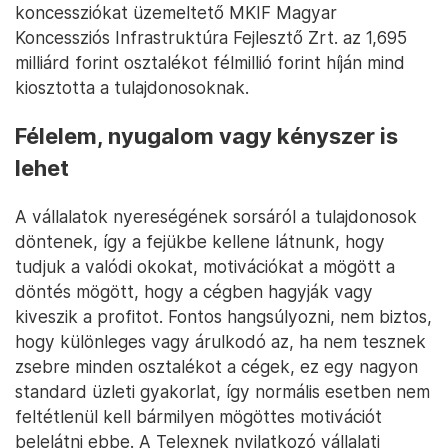
koncessziókat üzemeltető MKIF Magyar
Koncessziós Infrastruktúra Fejlesztő Zrt. az 1,695
milliárd forint osztalékot félmillió forint híján mind
kiosztotta a tulajdonosoknak.
Félelem, nyugalom vagy kényszer is
lehet
A vállalatok nyereségének sorsáról a tulajdonosok
döntenek, így a fejükbe kellene látnunk, hogy
tudjuk a valódi okokat, motivációkat a mögött a
döntés mögött, hogy a cégben hagyják vagy
kiveszik a profitot. Fontos hangsúlyozni, nem biztos,
hogy különleges vagy árulkodó az, ha nem tesznek
zsebre minden osztalékot a cégek, ez egy nagyon
standard üzleti gyakorlat, így normális esetben nem
feltétlenül kell bármilyen mögöttes motivációt
belelátni ebbe. A Telexnek nyilatkozó vállalati