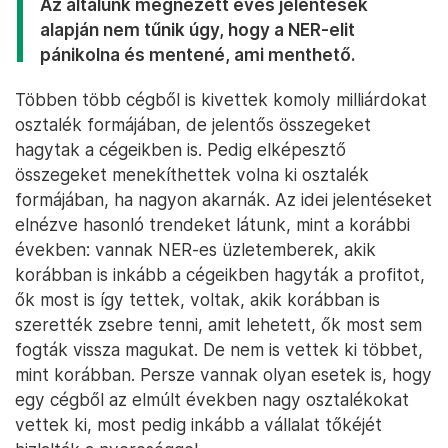
Az általunk megnézett éves jelentések
alapján nem tűnik úgy, hogy a NER-elit
pánikolna és mentené, ami menthető.
Többen több cégből is kivettek komoly milliárdokat
osztalék formájában, de jelentős összegeket
hagytak a cégeikben is. Pedig elképesztő
összegeket menekíthettek volna ki osztalék
formájában, ha nagyon akarnák. Az idei jelentéseket
elnézve hasonló trendeket látunk, mint a korábbi
években: vannak NER-es üzletemberek, akik
korábban is inkább a cégeikben hagyták a profitot,
ők most is így tettek, voltak, akik korábban is
szerették zsebre tenni, amit lehetett, ők most sem
fogták vissza magukat. De nem is vettek ki többet,
mint korábban. Persze vannak olyan esetek is, hogy
egy cégből az elmúlt években nagy osztalékokat
vettek ki, most pedig inkább a vállalat tőkéjét