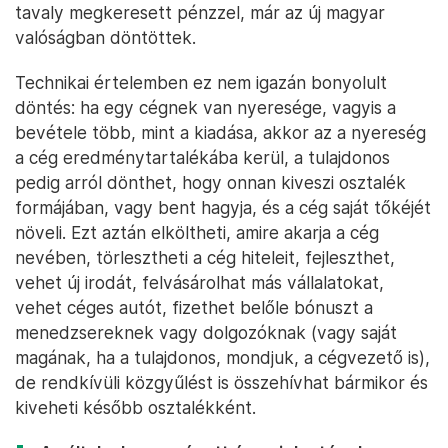
tavaly megkeresett pénzzel, már az új magyar
valóságban döntöttek.
Technikai értelemben ez nem igazán bonyolult
döntés: ha egy cégnek van nyeresége, vagyis a
bevétele több, mint a kiadása, akkor az a nyereség
a cég eredménytartalékába kerül, a tulajdonos
pedig arról dönthet, hogy onnan kiveszi osztalék
formájában, vagy bent hagyja, és a cég saját tőkéjét
növeli. Ezt aztán elköltheti, amire akarja a cég
nevében, törlesztheti a cég hiteleit, fejleszthet,
vehet új irodát, felvásárolhat más vállalatokat,
vehet céges autót, fizethet belőle bónuszt a
menedzsereknek vagy dolgozóknak (vagy saját
magának, ha a tulajdonos, mondjuk, a cégvezető is),
de rendkívüli közgyűlést is összehívhat bármikor és
kiveheti később osztalékként.