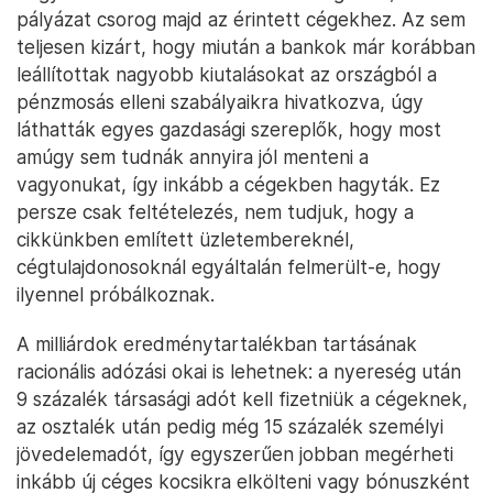
pályázat csorog majd az érintett cégekhez. Az sem
teljesen kizárt, hogy miután a bankok már korábban
leállítottak nagyobb kiutalásokat az országból a
pénzmosás elleni szabályaikra hivatkozva, úgy
láthatták egyes gazdasági szereplők, hogy most
amúgy sem tudnák annyira jól menteni a
vagyonukat, így inkább a cégekben hagyták. Ez
persze csak feltételezés, nem tudjuk, hogy a
cikkünkben említett üzletembereknél,
cégtulajdonosoknál egyáltalán felmerült-e, hogy
ilyennel próbálkoznak.
A milliárdok eredménytartalékban tartásának
racionális adózási okai is lehetnek: a nyereség után
9 százalék társasági adót kell fizetniük a cégeknek,
az osztalék után pedig még 15 százalék személyi
jövedelemadót, így egyszerűen jobban megérheti
inkább új céges kocsikra elkölteni vagy bónuszként