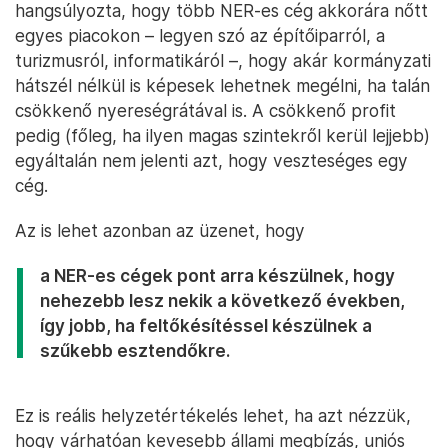
hangsúlyozta, hogy több NER-es cég akkorára nőtt
egyes piacokon – legyen szó az építőiparról, a
turizmusról, informatikáról –, hogy akár kormányzati
hátszél nélkül is képesek lehetnek megélni, ha talán
csökkenő nyereségrátával is. A csökkenő profit
pedig (főleg, ha ilyen magas szintekről kerül lejjebb)
egyáltalán nem jelenti azt, hogy veszteséges egy
cég.
Az is lehet azonban az üzenet, hogy
a NER-es cégek pont arra készülnek, hogy
nehezebb lesz nekik a következő években,
így jobb, ha feltőkésítéssel készülnek a
szűkebb esztendőkre.
Ez is reális helyzetértékelés lehet, ha azt nézzük,
hogy várhatóan kevesebb állami megbízás, uniós