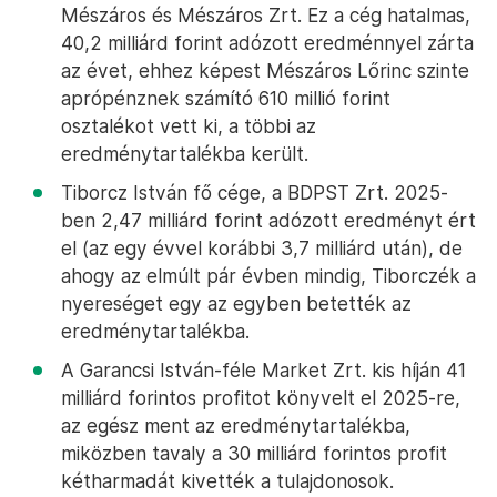
Mészáros és Mészáros Zrt. Ez a cég hatalmas,
40,2 milliárd forint adózott eredménnyel zárta
az évet, ehhez képest Mészáros Lőrinc szinte
aprópénznek számító 610 millió forint
osztalékot vett ki, a többi az
eredménytartalékba került.
Tiborcz István fő cége, a BDPST Zrt. 2025-
ben 2,47 milliárd forint adózott eredményt ért
el (az egy évvel korábbi 3,7 milliárd után), de
ahogy az elmúlt pár évben mindig, Tiborczék a
nyereséget egy az egyben betették az
eredménytartalékba.
A Garancsi István-féle Market Zrt. kis híján 41
milliárd forintos profitot könyvelt el 2025-re,
az egész ment az eredménytartalékba,
miközben tavaly a 30 milliárd forintos profit
kétharmadát kivették a tulajdonosok.