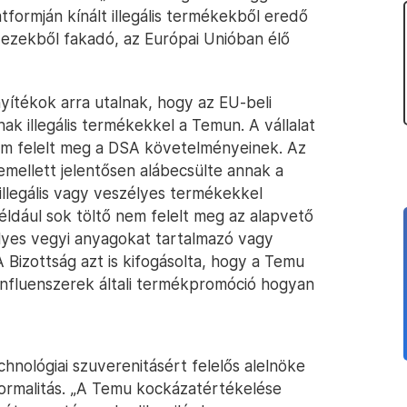
tformján kínált illegális termékekből eredő
 ezekből fakadó, az Európai Unióban élő
onyítékok arra utalnak, hogy az EU-beli
ak illegális termékekkel a Temun. A vállalat
m felelt meg a DSA követelményeinek. Az
 emellett jelentősen alábecsülte annak a
illegális vagy veszélyes termékekkel
például sok töltő nem felelt meg az alapvető
élyes vegyi anyagokat tartalmazó vagy
A Bizottság azt is kifogásolta, hogy a Temu
 influenszerek általi termékpromóció hogyan
hnológiai szuverenitásért felelős alelnöke
ormalitás. „A Temu kockázatértékelése