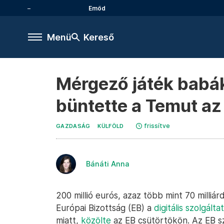
Emőd
Menü
Kereső
Mérgező játék babák,
büntette a Temut az
frissítve
GAZDASÁG
KÜLFÖLD
Bánáti Anna
200 millió eurós, azaz több mint 70 milliár
Európai Bizottság (EB) a
digitális szolgált
miatt,
közölte
az EB csütörtökön. Az EB s