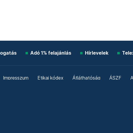
ogatás
Adó 1% felajánlás
Hírlevelek
Tele
Impresszum
Etikai kódex
Átláthatóság
ÁSZF
A
Süti beállítások
Szabályzatok
Kommentelési szabály