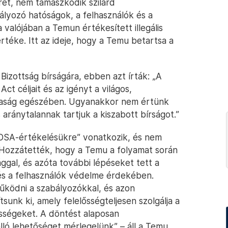
rét, nem támaszkodik szilárd
ályozó hatóságok, a felhasználók és a
valójában a Temun értékesített illegális
értéke. Itt az ideje, hogy a Temu betartsa a
izottság bírságára, ebben azt írták: „A
Act céljait és az igényt a világos,
zdaság egészében. Ugyanakkor nem értünk
aránytalannak tartjuk a kiszabott bírságot.”
 DSA-értékelésükre” vonatkozik, és nem
t. Hozzátették, hogy a Temu a folyamat során
ggal, és azóta további lépéseket tett a
 és a felhasználók védelme érdekében.
űködni a szabályozókkal, és azon
sunk ki, amely felelősségteljesen szolgálja a
össégeket. A döntést alaposan
álló lehetőséget mérlegelünk” – áll a Temu