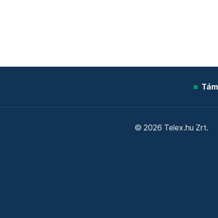
Tám
© 2026 Telex.hu Zrt.
Sütitájékoztató