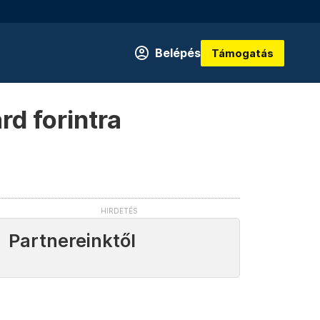
Belépés
Támogatás
rd forintra
Partnereinktől