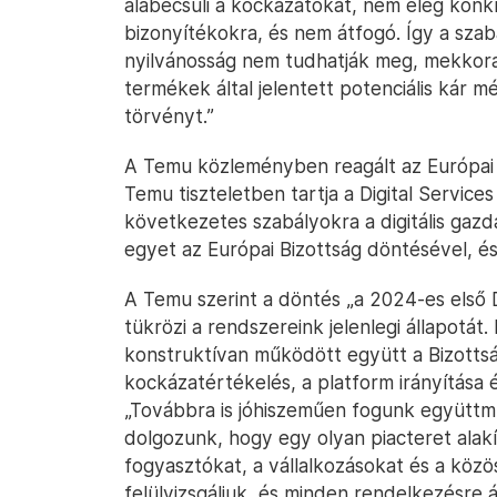
alábecsüli a kockázatokat, nem elég konk
bizonyítékokra, és nem átfogó. Így a szab
nyilvánosság nem tudhatják meg, mekkora 
termékek által jelentett potenciális kár m
törvényt.”
A Temu közleményben reagált az Európai B
Temu tiszteletben tartja a Digital Services 
következetes szabályokra a digitális ga
egyet az Európai Bizottság döntésével, és 
A Temu szerint a döntés „a 2024-es első
tükrözi a rendszereink jelenlegi állapotá
konstruktívan működött együtt a Bizottsá
kockázatértékelés, a platform irányítása
„Továbbra is jóhiszeműen fogunk együttm
dolgozunk, hogy egy olyan piacteret alakít
fogyasztókat, a vállalkozásokat és a köz
felülvizsgáljuk, és minden rendelkezésre 