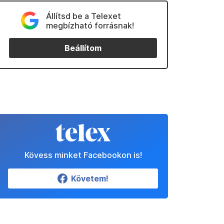
Állítsd be a Telexet
megbízható forrásnak!
Beállítom
Kövess minket Facebookon is!
Követem!