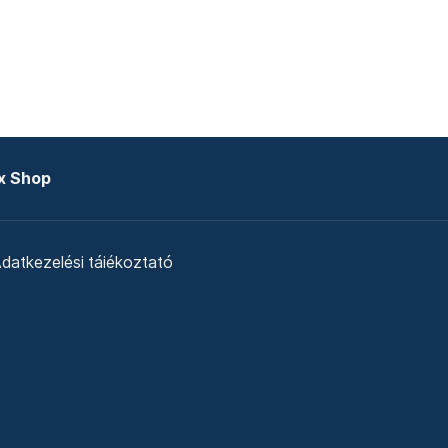
x Shop
datkezelési tájékoztató
zat
Telex Sales