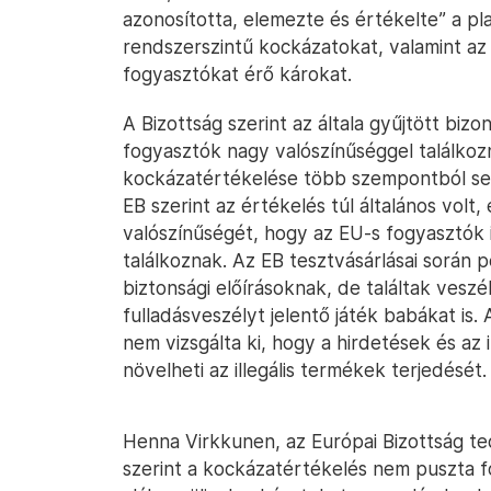
azonosította, elemezte és értékelte” a pla
rendszerszintű kockázatokat, valamint az
fogyasztókat érő károkat.
A Bizottság szerint az általa gyűjtött biz
fogyasztók nagy valószínűséggel találkozn
kockázatértékelése több szempontból se
EB szerint az értékelés túl általános volt,
valószínűségét, hogy az EU-s fogyasztók 
találkoznak. Az EB tesztvásárlásai során 
biztonsági előírásoknak, de találtak vesz
fulladásveszélyt jelentő játék babákat is. 
nem vizsgálta ki, hogy a hirdetések és az
növelheti az illegális termékek terjedését.
Henna Virkkunen, az Európai Bizottság tec
szerint a kockázatértékelés nem puszta f