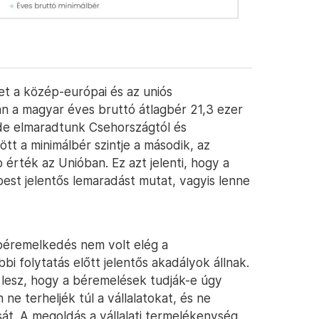
et a közép-európai és az uniós
n a magyar éves bruttó átlagbér 21,3 ezer
 de elmaradtunk Csehországtól és
tt a minimálbér szintje a második, az
 érték az Unióban. Ez azt jelenti, hogy a
est jelentős lemaradást mutat, vagyis lenne
béremelkedés nem volt elég a
i folytatás előtt jelentős akadályok állnak.
 lesz, hogy a béremelések tudják-e úgy
ne terheljék túl a vállalatokat, és ne
sát. A megoldás a vállalati termelékenység