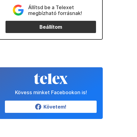
Állítsd be a Telexet
megbízható forrásnak!
Beállítom
Kövess minket Facebookon is!
Követem!