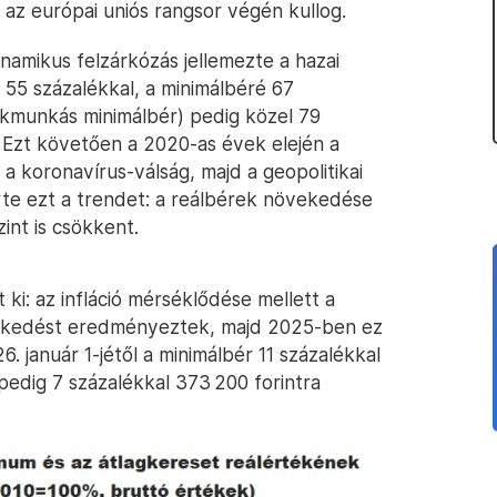
 az európai uniós rangsor végén kullog.
namikus felzárkózás jellemezte a hazai
 55 százalékkal, a minimálbéré 67
akmunkás minimálbér) pedig közel 79
 Ezt követően a 2020-as évek elején a
 koronavírus-válság, majd a geopolitikai
rte ezt a trendet: a reálbérek növekedése
int is csökkent.
ki: az infláció mérséklődése mellett a
vekedést eredményeztek, majd 2025-ben ez
. január 1-jétől a minimálbér 11 százalékkal
pedig 7 százalékkal 373 200 forintra