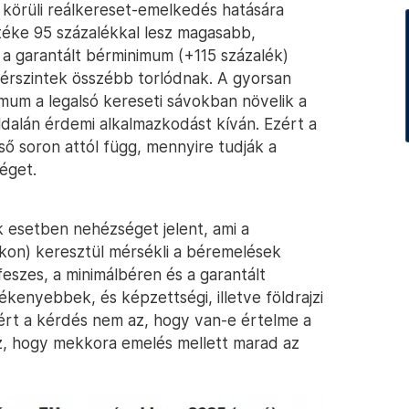
 körüli reálkereset-emelkedés hatására
téke 95 százalékkal lesz magasabb,
 a garantált bérminimum (+115 százalék)
érszintek összébb torlódnak. A gyorsan
mum a legalsó kereseti sávokban növelik a
ldalán érdemi alkalmazkodást kíván. Ezért a
ső soron attól függ, mennyire tudják a
éget.
k esetben nehézséget jelent, ami a
okon) keresztül mérsékli a béremelések
feszes, a minimálbéren és a garantált
kenyebbek, és képzettségi, illetve földrajzi
zért a kérdés nem az, hogy van-e értelme a
z, hogy mekkora emelés mellett marad az