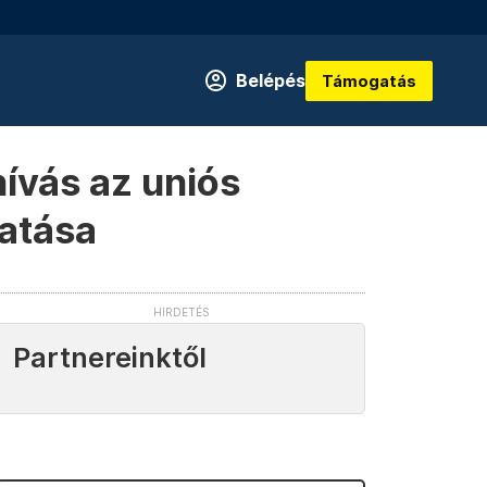
Belépés
Támogatás
hívás az uniós
tatása
Partnereinktől