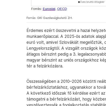
Forrás: GKI Gazdaságkutató Zrt.
Érdemes ezért összevetni a hazai helyzet
munkaerőpiaccal. A 2025-ös adatok alapjá
euró volt, amivel Szlovákiát megelőztük,
Lengyelországtól. A vizsgált országok közö
átlagos bérszint pedig a 3. legalacsonyabb
magyar bérszint az uniós országokhoz kép
tér a felzárkózásra.
Összességében a 2010–2026 közötti reál
bérfelzárkóztatáshoz, ugyanakkor a tovább
A következő időszak fő kérdése ezért az
támogatni a bérfelzárkózást, hogy közben 
veszélyeztessék a foglalkoztatás stabilitá