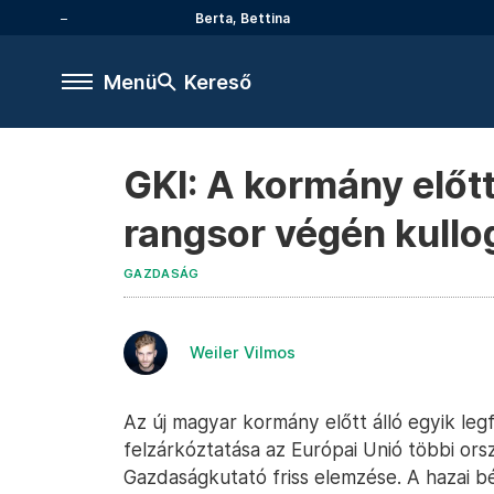
Berta, Bettina
Menü
Kereső
GKI: A kormány előtt
rangsor végén kullo
GAZDASÁG
Weiler Vilmos
Az új magyar kormány előtt álló egyik leg
felzárkóztatása az Európai Unió többi ors
Gazdaságkutató friss elemzése. A hazai bé