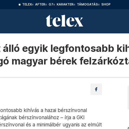
TELEX
AFTER
G7
KARAKTER
TÁMOGATÁS
SHOP
 álló egyik legfontosabb ki
gó magyar bérek felzárkóz
fontosabb kihívás a hazai bérszínvonal
zágának bérszínvonalához – írja a GKI
rszínvonal és a minimálbér ugyanis az elmúlt