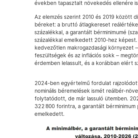
években tapasztalt növekedés ellenére is
Az elemzés szerint 2010 és 2019 között di
béreket: a bruttó átlagkereset reálértéke
százalékkal, a garantált bérminimumé (sz
százalékkal emelkedett 2010-hez képest.
kedvezőtlen makrogazdasági környezet – a
feszültségek és az inflációs sokk – megtö
érdemben lelassult, és a korábban elért sz
2024-ben egyértelmű fordulat rajzolódott 
nominális béremelések ismét reálbér-nö
folytatódott, de már lassuló ütemben. 2026
322 800 forintra, a garantált bérminimum 
emelkedett.