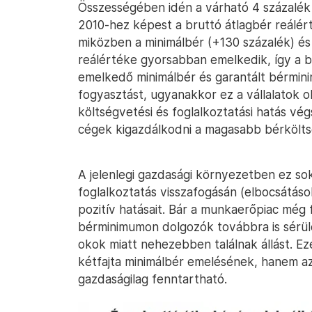
Összességében idén a várható 4 százalék
2010-hez képest a bruttó átlagbér reálér
miközben a minimálbér (+130 százalék) és
reálértéke gyorsabban emelkedik, így a b
emelkedő minimálbér és garantált bérmini
fogyasztást, ugyanakkor ez a vállalatok o
költségvetési és foglalkoztatási hatás vég
cégek kigazdálkodni a magasabb bérkölts
A jelenlegi gazdasági környezetben ez so
foglalkoztatás visszafogásán (elbocsátás
pozitív hatásait. Bár a munkaerőpiac még 
bérminimumon dolgozók továbbra is sérülé
okok miatt nehezebben találnak állást. E
kétfajta minimálbér emelésének, hanem a
gazdaságilag fenntartható.