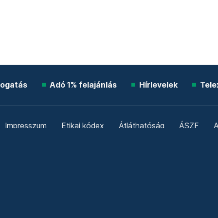
ogatás
Adó 1% felajánlás
Hírlevelek
Tele
Impresszum
Etikai kódex
Átláthatóság
ÁSZF
A
Süti beállítások
Szabályzatok
Kommentelési szabály