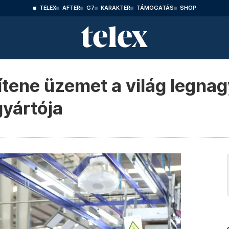
TELEX
AFTER
G7
KARAKTER
TÁMOGATÁS
SHOP
tene üzemet a világ legna
yártója