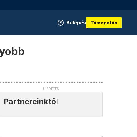
Belépés
Támogatás
gyobb
Partnereinktől