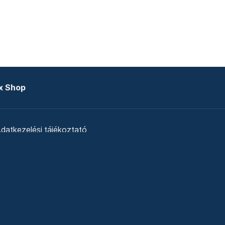
x Shop
datkezelési tájékoztató
zat
Telex Sales