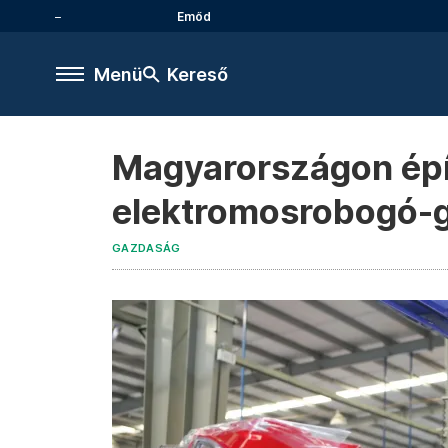
Emőd
Menü
Kereső
Magyarországon épí
elektromosrobogó-g
GAZDASÁG