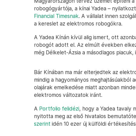
Magyarországon tervez üzemet építeni a 
robogógyártója, a kínai Yadea – nyilatkoz
Financial Timesnak
. A vállalat innen szolg
a kereslet az elektromos robogókra.
A Yadea Kínán kívül alig ismert, ott azon
robogót adott el. Az elmúlt években elkez
még Délkelet-Ázsia a másodlagos piacuk, 
Bár Kínában ma már elterjedtek az elektr
mindig a hagyományos meghajtásúakból adj
olajárak emelkedése miatt azonban mind
elektromos változatok iránt.
A
Portfolio felidézi
, hogy a Yadea tavaly 
nyitotta meg az első hivatalos bemutató
szerint
idén 10 ezer új külföldi értékesítés