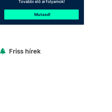
További élő árfolyamok!
Mutasd!
Friss hírek