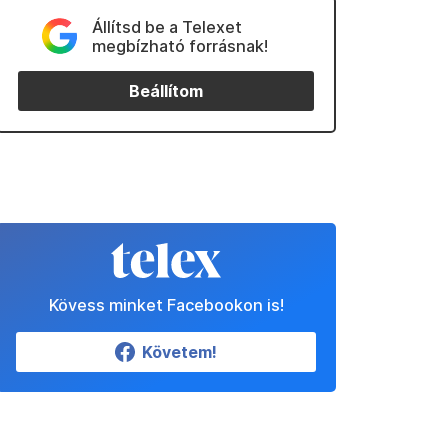
Állítsd be a Telexet
megbízható forrásnak!
Beállítom
Kövess minket Facebookon is!
Követem!