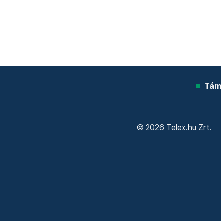
Tám
© 2026 Telex.hu Zrt.
Sütitájékoztató