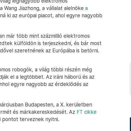
világ legnagyobb elektromos
ta Wang Jiazhong, a vállalat alelnöke
a
álná ki az európai piacot, ahol egyre nagyobb
ban már több mint százmillió elektromos
dtek külföldön is terjeszkedni, és bár most
idővel szeretnének az Európába is betörni.
omos robogók, a világ többi részén még
ák el a legtöbbet. Az iráni háború és az
enhol egyre nagyobb az érdeklődés az
márciusban Budapesten, a X. kerületben
termét és márkakereskedését. Az
FT cikke
i pontot terveznek nyitni.