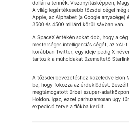
dollárra tennék. Viszonyításképpen, Mag
A világ legértékesebb tőzsdei cégei még ezt
Apple, az Alphabet (a Google anyacége) és
3500 és 4500 milliárd körüli sávban van.
A SpaceX értékén sokat dob, hogy a cég 
mesterséges intelligenciás cégét, az xAI-
korábban Twitter, egy ideje pedig X néve
tartozik a műholdakat üzemeltető Starlink 
A tőzsdei bevezetéshez közeledve Elon 
be, hogy fokozza az érdeklődést. Beszélt
megtámogatott űrbeli szuper-adatközpontr
Holdon. Igaz, ezzel párhuzamosan úgy tűn
expedíció terve a fiókba került.