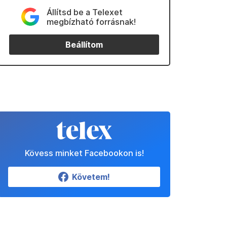
Állítsd be a Telexet
megbízható forrásnak!
Beállítom
Kövess minket Facebookon is!
Követem!