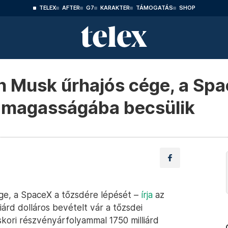
TELEX
AFTER
G7
KARAKTER
TÁMOGATÁS
SHOP
n Musk űrhajós cége, a Spa
 magasságába becsülik
ége, a SpaceX a tőzsdére lépését –
írja
az
liárd dolláros bevételt vár a tőzsdei
skori részvényárfolyammal 1750 milliárd