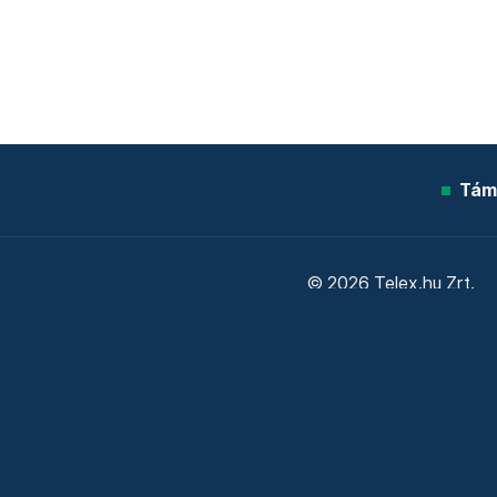
Tám
© 2026 Telex.hu Zrt.
Sütitájékoztató