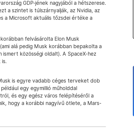
yarország GDP-jének nagyjából a hétszerese.
 a szintet is túlszárnyalják, az Nvidia, az
 a Microsoft aktuális tőzsdei értéke a
korábban felvásárolta Elon Musk
t (ami alá pedig Musk korábban bepakolta a
n ismert közösségi oldalt). A SpaceX-hez
is.
Musk is egyre vadabb céges terveket dob
 például egy egymillió műholddal
ól, és egy egész város felépítéséről a
ik, hogy a korábbi nagyívű ötlete, a Mars-