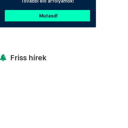
További élő árfolyamok!
Mutasd!
Friss hírek