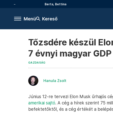
Berta, Bettina
Menü
Kereső
Tőzsdére készül Elo
7 évnyi magyar GDP
GAZDASÁG
Hanula Zsolt
Június 12-re tervezi Elon Musk űrhajós c
amerikai
sajtó
. A cég a hírek szerint 75 mil
befektetőktől, és a cég értékét a belépé