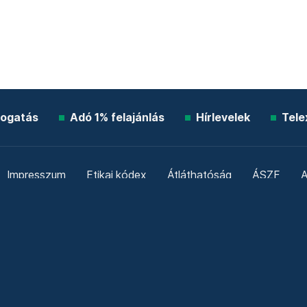
ogatás
Adó 1% felajánlás
Hírlevelek
Tele
Impresszum
Etikai kódex
Átláthatóság
ÁSZF
A
Süti beállítások
Szabályzatok
Kommentelési szabály