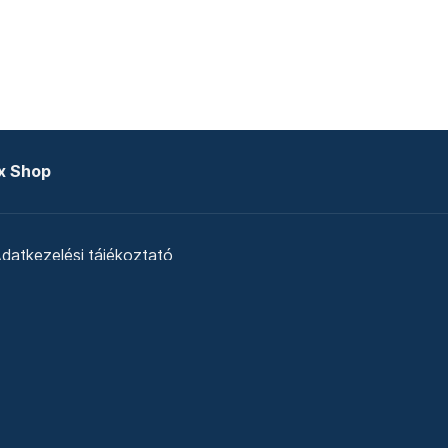
x Shop
datkezelési tájékoztató
zat
Telex Sales