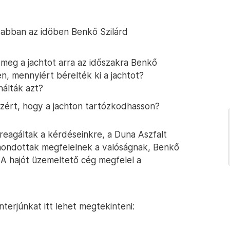
n abban az időben Benkő Szilárd
meg a jachtot arra az időszakra Benkő
n, mennyiért bérelték ki a jachtot?
álták azt?
t azért, hogy a jachton tartózkodhasson?
reagáltak a kérdéseinkre, a Duna Aszfalt
 elmondottak megfelelnek a valóságnak, Benkő
 A hajót üzemeltető cég megfelel a
nterjúnkat itt lehet megtekinteni: