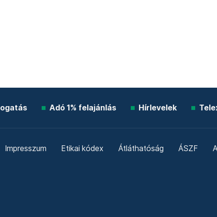
ogatás
Adó 1% felajánlás
Hírlevelek
Tele
Impresszum
Etikai kódex
Átláthatóság
ÁSZF
A
Süti beállítások
Szabályzatok
Kommentelési szabály