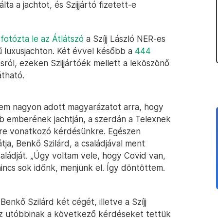
ta a jachtot, és Szijjártó fizetett-e
n
fotózta le az Átlátszó
a Szíjj László NER-es
ű luxusjachton. Két évvel később a
444
ról, ezeken Szijjártóék mellett a leköszönő
átható.
 nem nagyon adott magyarázatot arra, hogy
b emberének jachtján, a szerdán a Telexnek
erre vonatkozó kérdésünkre. Egészen
ja, Benkő Szilárd, a családjával ment
családját. „Úgy voltam vele, hogy Covid van,
ncs sok időnk, menjünk el. Így döntöttem.
nkő Szilárd két cégét, illetve a Szíjj
 Ez utóbbinak a következő kérdéseket tettük