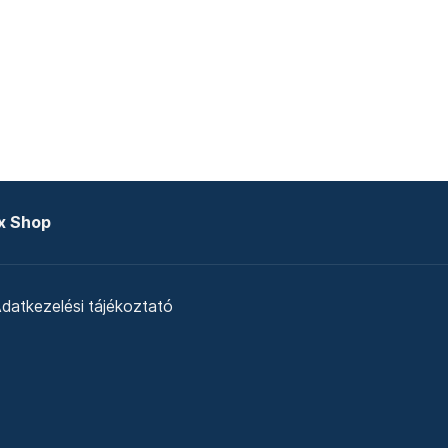
x Shop
datkezelési tájékoztató
zat
Telex Sales