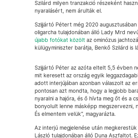
Szilárd milyen tranzakció részeként használ
nyaralásért, nem árulták el.
Szijjártó Pétert még 2020 augusztusába
oligarcha tulajdonában álló Lady Mrd nev
újabb fotókat közölt
az ominózus jachtozás
külügyminiszter barátja, Benkő Szilárd is l
Szijjártó Péter az azóta eltelt 5,5 évben
mit keresett az ország egyik leggazdagab
adott interjújában azonban válaszolt az 
pontosan azt mondta, hogy a legjobb barát
nyaralni a hajóra, és ő hívta meg őt és a 
bonyolult lenne másképp megszervezni, ni
És elmentem velük”, magyarázta.
Az interjú megjelenése után megkerestük Be
László tulajdonában álló Duna Aszfaltot.