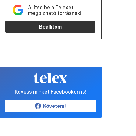
Állítsd be a Telexet
megbízható forrásnak!
Beállítom
Kövess minket Facebookon is!
Követem!