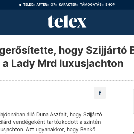
TELEX
AFTER
G7
KARAKTER
TÁMOGATÁS
SHOP
gerősítette, hogy Szijjártó 
 a Lady Mrd luxusjachton
lajdonában álló Duna Aszfalt, hogy Szijjártó
ilárd vendégeként tartózkodott a szintén
uxusjachton. Azt ugyanakkor, hogy Benkő