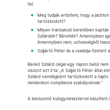
fel:
Meg tudják erősíteni, hogy a jachto
tartózkodott?
Milyen tranzakció keretében kapták 
Szilárdék? Bérelték? Amennyiben ige
Amennyiben nem, szívességből haszn
Szijjártó Péter és a családja fizetet
Benkő Szilárd cégei egy napon belül nem 
viszont ezt írta: „A Szijjártó Péter által
Szilárd vendégként tartózkodott a hajón.
mindenkori compliance szabályoknak.”
A leköszönő külügyminiszterrel készített i