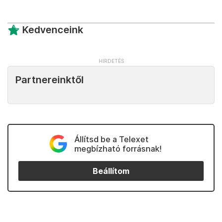
Kedvenceink
Partnereinktől
Állítsd be a Telexet
megbízható forrásnak!
Beállítom