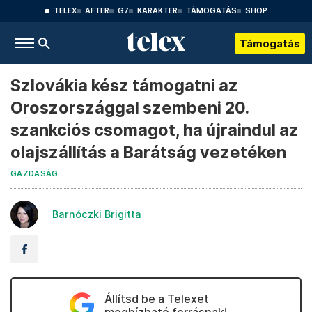
TELEX
AFTER
G7
KARAKTER
TÁMOGATÁS
SHOP
Támogatás
Szlovákia kész támogatni az
Oroszországgal szembeni 20.
szankciós csomagot, ha újraindul az
olajszállítás a Barátság vezetéken
GAZDASÁG
Barnóczki Brigitta
Állítsd be a Telexet