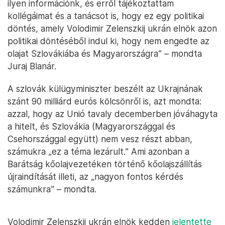
ilyen információnk, és erről tájékoztattam
kollégáimat és a tanácsot is, hogy ez egy politikai
döntés, amely Volodimir Zelenszkij ukrán elnök azon
politikai döntéséből indul ki, hogy nem engedte az
olajat Szlovákiába és Magyarországra” – mondta
Juraj Blanár.
A szlovák külügyminiszter beszélt az Ukrajnának
szánt 90 milliárd eurós kölcsönről is, azt mondta:
azzal, hogy az Unió tavaly decemberben jóváhagyta
a hitelt, és Szlovákia (Magyarországgal és
Csehországgal együtt) nem vesz részt abban,
számukra „ez a téma lezárult.” Ami azonban a
Barátság kőolajvezetéken történő kőolajszállítás
újraindítását illeti, az „nagyon fontos kérdés
számunkra” – mondta.
Volodimir Zelenszkij ukrán elnök kedden
jelentette