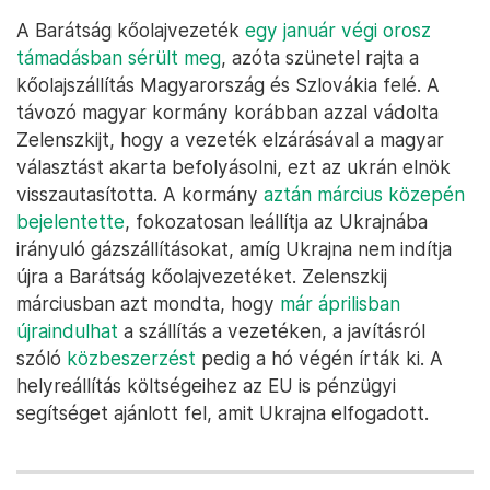
A Barátság kőolajvezeték
egy január végi orosz
támadásban sérült meg
, azóta szünetel rajta a
kőolajszállítás Magyarország és Szlovákia felé. A
távozó magyar kormány korábban azzal vádolta
Zelenszkijt, hogy a vezeték elzárásával a magyar
választást akarta befolyásolni, ezt az ukrán elnök
visszautasította. A kormány
aztán március közepén
bejelentette
, fokozatosan leállítja az Ukrajnába
irányuló gázszállításokat, amíg Ukrajna nem indítja
újra a Barátság kőolajvezetéket. Zelenszkij
márciusban azt mondta, hogy
már áprilisban
újraindulhat
a szállítás a vezetéken, a javításról
szóló
közbeszerzést
pedig a hó végén írták ki. A
helyreállítás költségeihez az EU is pénzügyi
segítséget ajánlott fel, amit Ukrajna elfogadott.