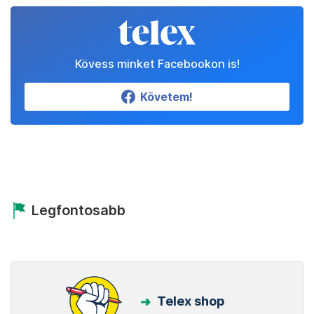
Kövess minket Facebookon is!
Követem!
Legfontosabb
Telex shop