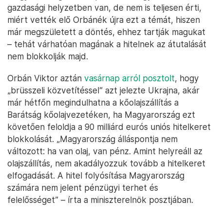
gazdasági helyzetben van, de nem is teljesen érti,
miért vették elő Orbánék újra ezt a témát, hiszen
már megszületett a döntés, ehhez tartják magukat
– tehát várhatóan magának a hitelnek az átutalását
nem blokkolják majd.
Orbán Viktor aztán
vasárnap arról posztolt
, hogy
„brüsszeli közvetítéssel” azt jelezte Ukrajna, akár
már hétfőn megindulhatna a kőolajszállítás a
Barátság kőolajvezetéken, ha Magyarország ezt
követően feloldja a 90 milliárd eurós uniós hitelkeret
blokkolását. „Magyarország álláspontja nem
változott: ha van olaj, van pénz. Amint helyreáll az
olajszállítás, nem akadályozzuk tovább a hitelkeret
elfogadását. A hitel folyósítása Magyarország
számára nem jelent pénzügyi terhet és
felelősséget” – írta a miniszterelnök posztjában.