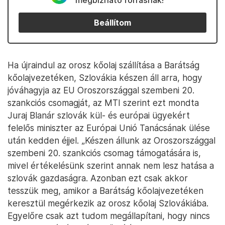
megbízható forrásnak!
Beállítom
Ha újraindul az orosz kőolaj szállítása a Barátság
kőolajvezetéken, Szlovákia készen áll arra, hogy
jóváhagyja az EU Oroszországgal szembeni 20.
szankciós csomagját, az MTI szerint ezt mondta
Juraj Blanár szlovák kül- és európai ügyekért
felelős miniszter az Európai Unió Tanácsának ülése
után kedden éjjel. „Készen állunk az Oroszországgal
szembeni 20. szankciós csomag támogatására is,
mivel értékelésünk szerint annak nem lesz hatása a
szlovák gazdaságra. Azonban ezt csak akkor
tesszük meg, amikor a Barátság kőolajvezetéken
keresztül megérkezik az orosz kőolaj Szlovákiába.
Egyelőre csak azt tudom megállapítani, hogy nincs