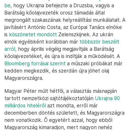
be
, hogy Ukrajna befejezte a Druzsba, vagyis a
Barátság kőolajvezeték orosz támadás által
megrongált szakaszának helyreállítási munkálatait. A
javításért António Costa, az Európai Tanács elnöke
is
köszönetet mondott
Zelenszkijnek. Az ukrán
elnök egyébként korábban már
többször beszélt
arról,
hogy április végéig megjavítják a Barátság
kőolajvezetéket, és újra is indítják a működését. A
Bloomberg forrásai szerint
a műszaki próbákat már
kedden megkezdik, és szerdán újra jöhet olaj
Magyarországra.
Magyar Péter múlt hétfői, a választás másnapján
tartott nemzetközi sajtótájékoztatóján
Ukrajna 90
milliárdos hiteléről
azt mondta, erről már
decemberben döntés született, és Magyarországra
nem vonatkozik. Ő egyetért azzal, hogy ebből
Magyarország kimaradjon, mert nagyon nehéz