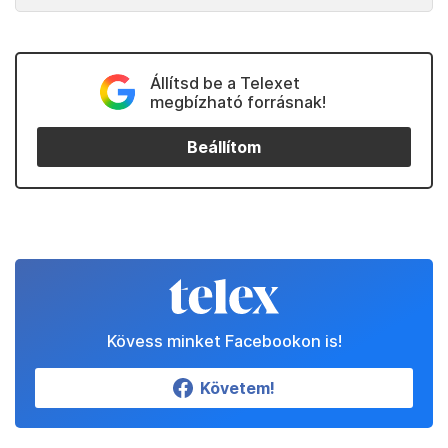
Állítsd be a Telexet
megbízható forrásnak!
Beállítom
Kövess minket Facebookon is!
Követem!