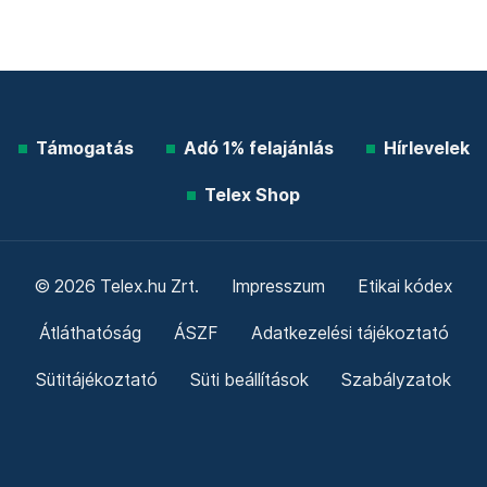
Támogatás
Adó 1% felajánlás
Hírlevelek
Telex Shop
© 2026 Telex.hu Zrt.
Impresszum
Etikai kódex
Átláthatóság
ÁSZF
Adatkezelési tájékoztató
Sütitájékoztató
Süti beállítások
Szabályzatok
Kommentelési szabályzat
Telex Sales