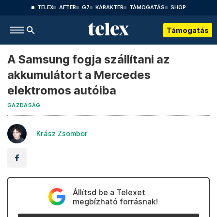
TELEX
AFTER
G7
KARAKTER
TÁMOGATÁS
SHOP
Támogatás
A Samsung fogja szállítani az
akkumulátort a Mercedes
elektromos autóiba
GAZDASÁG
Krász Zsombor
Állítsd be a Telexet
megbízható forrásnak!