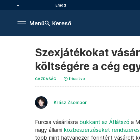
Emőd
Menü
Kereső
Szexjátékokat vásár
költségére a cég eg
frissítve
GAZDASÁG
Krász Zsombor
Furcsa vásárlásra
bukkant az Átlátszó
a M
nagy állami
közbeszerzéseket rendszeres
több mint hatvanezer forintért vásárolt 