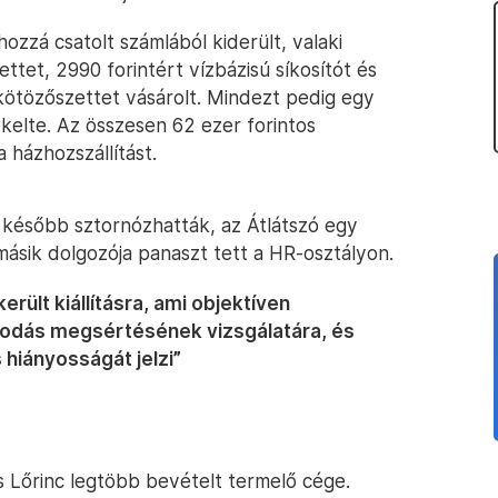
hozzá csatolt számlából kiderült, valaki
ettet, 2990 forintért vízbázisú síkosítót és
kötözőszettet vásárolt. Mindezt pedig egy
kelte. Az összesen 62 ezer forintos
a házhozszállítást.
 később sztornózhatták, az Átlátszó egy
másik dolgozója panaszt tett a HR-osztályon.
erült kiállításra, ami objektíven
kodás megsértésének vizsgálatára, és
hiányosságát jelzi”
 Lőrinc legtöbb bevételt termelő cége.