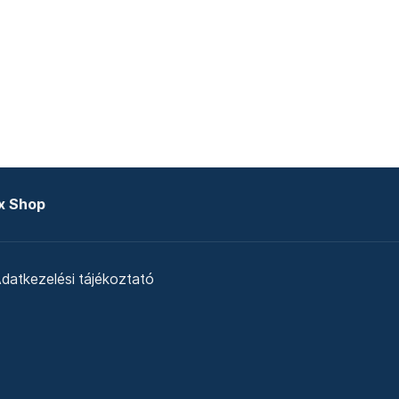
x Shop
datkezelési tájékoztató
zat
Telex Sales