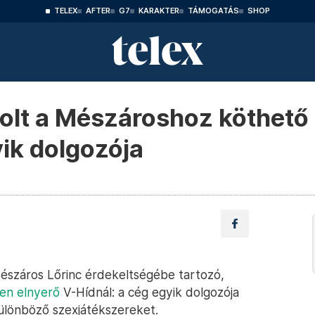
TELEX
AFTER
G7
KARAKTER
TÁMOGATÁS
SHOP
olt a Mészároshoz köthető
yik dolgozója
észáros Lőrinc érdekeltségébe tartozó,
en elnyerő
V-Hídnál: a cég egyik dolgozója
különböző szexjátékszereket.