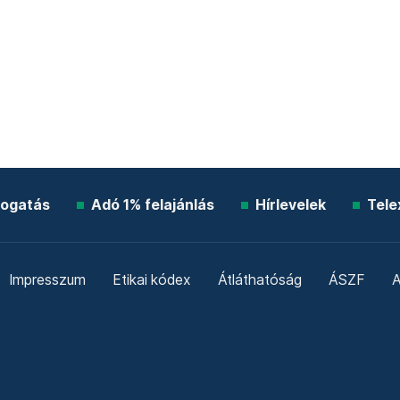
ogatás
Adó 1% felajánlás
Hírlevelek
Tele
Impresszum
Etikai kódex
Átláthatóság
ÁSZF
A
Süti beállítások
Szabályzatok
Kommentelési szabály