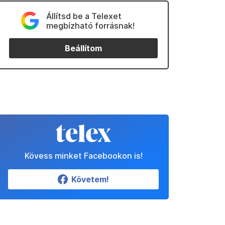
Állítsd be a Telexet
megbízható forrásnak!
Beállítom
Kövess minket Facebookon is!
Követem!