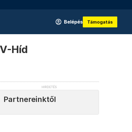
Belépés
Támogatás
 V-Híd
Partnereinktől