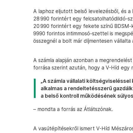
A laphoz eljutott belső levelezésből, és a 
28 990 forintért egy felcsatolhatódildó-sz
20 990 forintért egy fekete színű BDSM-
9990 forintos intimmosó-szettel is megspé
összegnél a bolt már díjmentesen vállalta 
A számla alapján azonban a megrendelést
forrása szerint azután, hogy a V-Híd egy 
„A számla vállalati költségviseléssel k
alkalmas a rendeltetésszerű gazdál
a belső kontroll működésének súlyos 
– mondta a forrás az Átlátszónak.
A vasútépítésekről ismert V-Híd Mészáros