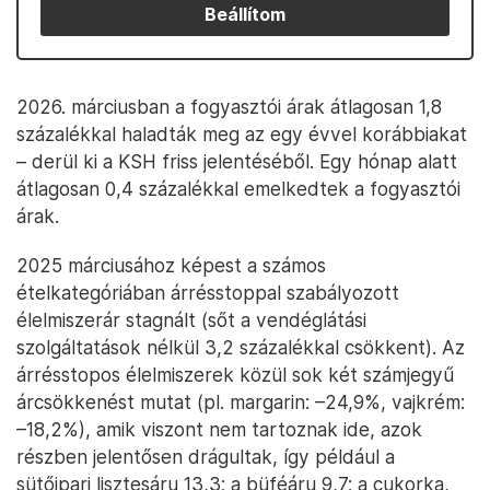
Beállítom
2026. márciusban a fogyasztói árak átlagosan 1,8
százalékkal haladták meg az egy évvel korábbiakat
– derül ki a KSH friss jelentéséből. Egy hónap alatt
átlagosan 0,4 százalékkal emelkedtek a fogyasztói
árak.
2025 márciusához képest a számos
ételkategóriában árrésstoppal szabályozott
élelmiszerár stagnált (sőt a vendéglátási
szolgáltatások nélkül 3,2 százalékkal csökkent). Az
árrésstopos élelmiszerek közül sok két számjegyű
árcsökkenést mutat (pl. margarin: –24,9%, vajkrém:
–18,2%), amik viszont nem tartoznak ide, azok
részben jelentősen drágultak, így például a
sütőipari lisztesáru 13,3; a büféáru 9,7; a cukorka,