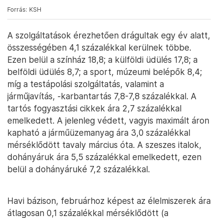
Forrás: KSH
A szolgáltatások érezhetően drágultak egy év alatt,
összességében 4,1 százalékkal kerülnek többe.
Ezen belül a színház 18,8; a külföldi üdülés 17,8; a
belföldi üdülés 8,7; a sport, múzeumi belépők 8,4;
míg a testápolási szolgáltatás, valamint a
járműjavítás, -karbantartás 7,8-7,8 százalékkal. A
tartós fogyasztási cikkek ára 2,7 százalékkal
emelkedett. A jelenleg védett, vagyis maximált áron
kapható a járműüzemanyag ára 3,0 százalékkal
mérséklődött tavaly március óta. A szeszes italok,
dohányáruk ára 5,5 százalékkal emelkedett, ezen
belül a dohányáruké 7,2 százalékkal.
Havi bázison, februárhoz képest az élelmiszerek ára
átlagosan 0,1 százalékkal mérséklődött (a