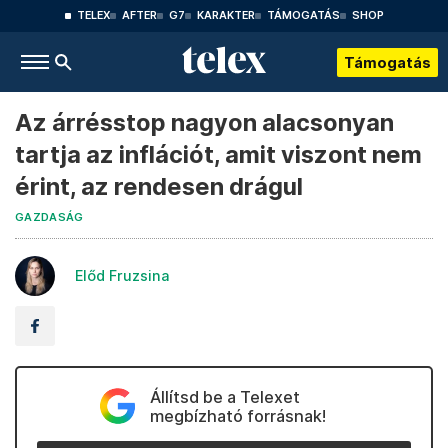
TELEX
AFTER
G7
KARAKTER
TÁMOGATÁS
SHOP
Támogatás
Az árrésstop nagyon alacsonyan
tartja az inflációt, amit viszont nem
érint, az rendesen drágul
GAZDASÁG
Előd Fruzsina
Állítsd be a Telexet
megbízható forrásnak!