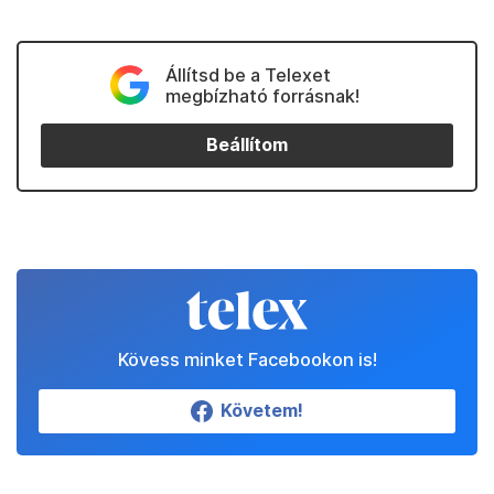
Állítsd be a Telexet
megbízható forrásnak!
Beállítom
Kövess minket Facebookon is!
Követem!