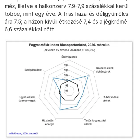
méz, illetve a halkonzerv 7,9-7,9 százalékkal kerül
többe, mint egy éve. A friss hazai és déligyümölcs
ára 7,5; a házon kívüli étkezésé 7,4 és a jégkrémé
6,6 százalékkal nőtt.