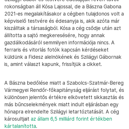
rokonságban áll Kósa Lajossal, de a Bászna Gabona
2021-es megalakításakor a cégben tulajdonos volt a
képviselő testvére és édesanyja is, akik azóta már
kiszálltak a társaságból. Kósa a cég csődje után azt
állította a sajtó megkeresésére, hogy annak
gazdálkodásáról semmilyen információja nincs. A
ferraris és vitorlás fotók kapcsán kérdéseket
küldünk a Fidesz alelnökének és Szilágyi Gábornak
is, amint választ kapunk, frissítjük a cikket.
A Bászna bedőlése miatt a Szabolcs-Szatmár-Bereg
Vármegyei Rendőr-főkapitányság eljárást folytat, és
különösen jelentős értékre elkövetett sikkasztás és
más bűncselekmények miatt indult eljárásban egy
hónapra elrendelte Szilágyi letartóztatását. A cég
károsultjait
az állam 6,5 milliárd forint értékben
kártalanította
.