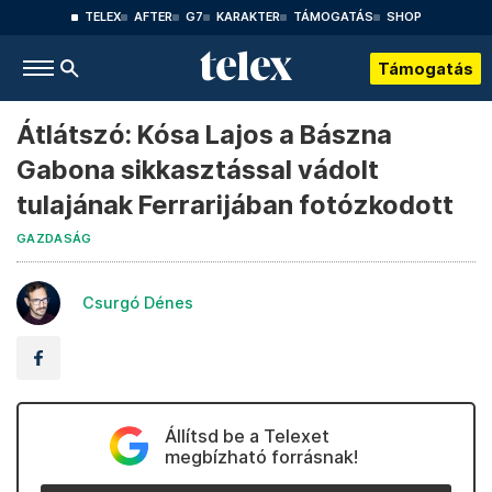
TELEX
AFTER
G7
KARAKTER
TÁMOGATÁS
SHOP
Támogatás
Átlátszó: Kósa Lajos a Bászna
Gabona sikkasztással vádolt
tulajának Ferrarijában fotózkodott
GAZDASÁG
Csurgó Dénes
Állítsd be a Telexet
megbízható forrásnak!