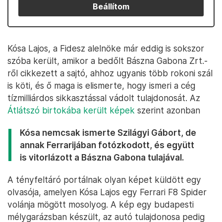
Beállítom
Kósa Lajos, a Fidesz alelnöke már eddig is sokszor
szóba került, amikor a bedőlt Bászna Gabona Zrt.-
ről cikkezett a sajtó, ahhoz ugyanis több rokoni szál
is köti, és ő maga is elismerte, hogy ismeri a cég
tízmilliárdos sikkasztással vádolt tulajdonosát. Az
Átlátszó birtokába került képek
szerint azonban
Kósa nemcsak ismerte Szilágyi Gábort, de
annak Ferrarijában fotózkodott, és együtt
is vitorlázott a Bászna Gabona tulajával.
A tényfeltáró portálnak olyan képet küldött egy
olvasója, amelyen Kósa Lajos egy Ferrari F8 Spider
volánja mögött mosolyog. A kép egy budapesti
mélygarázsban készült, az autó tulajdonosa pedig