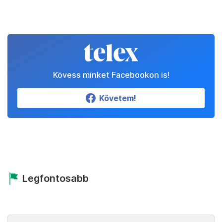
Kövess minket Facebookon is!
Követem!
Legfontosabb