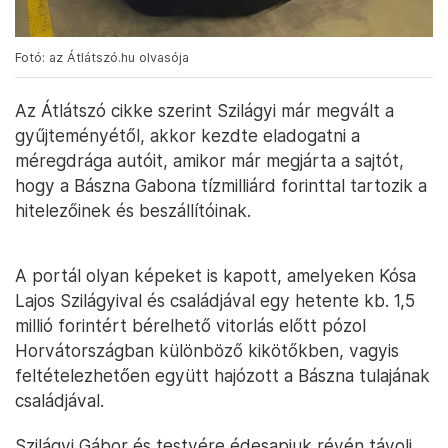
Fotó: az Átlátszó.hu olvasója
Az Átlátszó cikke szerint Szilágyi már megvált a
gyűjteményétől, akkor kezdte eladogatni a
méregdrága autóit, amikor már megjárta a sajtót,
hogy a Bászna Gabona tízmilliárd forinttal tartozik a
hitelezőinek és beszállítóinak.
A portál olyan képeket is kapott, amelyeken Kósa
Lajos Szilágyival és családjával egy hetente kb. 1,5
millió forintért bérelhető vitorlás előtt pózol
Horvátországban különböző kikötőkben, vagyis
feltételezhetően együtt hajózott a Bászna tulajának
családjával.
Szilágyi Gábor és testvére édesapjuk révén távoli