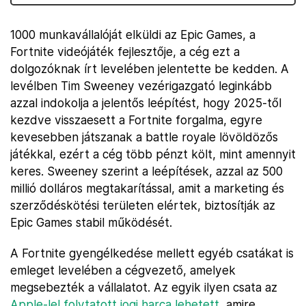
1000 munkavállalóját elküldi az Epic Games, a
Fortnite videójáték fejlesztője, a cég ezt a
dolgozóknak írt levelében jelentette be kedden. A
levélben Tim Sweeney vezérigazgató leginkább
azzal indokolja a jelentős leépítést, hogy 2025-től
kezdve visszaesett a Fortnite forgalma, egyre
kevesebben játszanak a battle royale lövöldözős
játékkal, ezért a cég több pénzt költ, mint amennyit
keres. Sweeney szerint a leépítések, azzal az 500
millió dolláros megtakarítással, amit a marketing és
szerződéskötési területen elértek, biztosítják az
Epic Games stabil működését.
A Fortnite gyengélkedése mellett egyéb csatákat is
emleget levelében a cégvezető, amelyek
megsebezték a vállalatot. Az egyik ilyen csata az
Apple-lel folytatott jogi harca lehetett
, amire