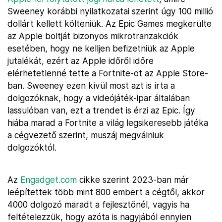
Sweeney korábbi nyilatkozatai szerint úgy 100 millió
dollárt kellett költeniük. Az Epic Games megkerülte
az Apple boltját bizonyos mikrotranzakciók
esetében, hogy ne kelljen befizetniük az Apple
jutalékát, ezért az Apple időről időre
elérhetetlenné tette a Fortnite-ot az Apple Store-
ban. Sweeney ezen kívül most azt is írta a
dolgozóknak, hogy a videójáték-ipar általában
lassulóban van, ezt a trendet is érzi az Epic. Így
hiába marad a Fortnite a világ legsikeresebb játéka
a cégvezető szerint, muszáj megválniuk
dolgozóktól.
Az
Engadget.com
cikke szerint 2023-ban már
leépítettek több mint 800 embert a cégtől, akkor
4000 dolgozó maradt a fejlesztőnél, vagyis ha
feltételezzük, hogy azóta is nagyjából ennyien