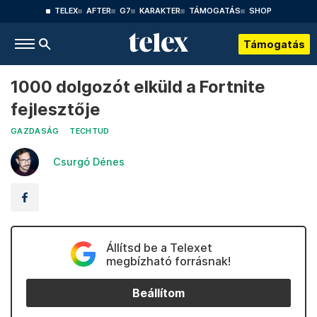
TELEX
AFTER
G7
KARAKTER
TÁMOGATÁS
SHOP
Támogatás
1000 dolgozót elküld a Fortnite
fejlesztője
GAZDASÁG
TECHTUD
Csurgó Dénes
Állítsd be a Telexet
megbízható forrásnak!
Beállítom