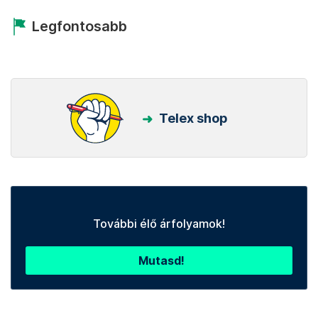
Legfontosabb
Telex shop
További élő árfolyamok!
Mutasd!