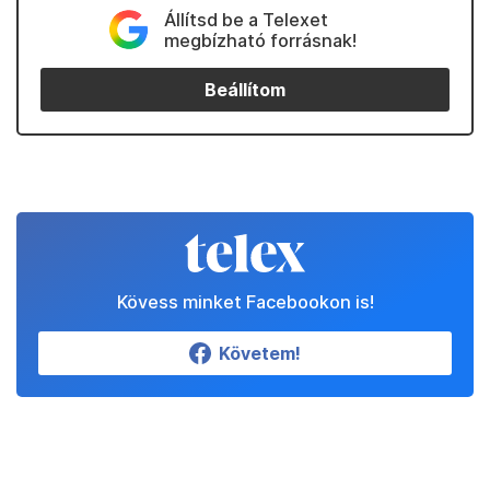
Állítsd be a Telexet
megbízható forrásnak!
Beállítom
Kövess minket Facebookon is!
Követem!