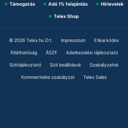
Támogatás
Adó 1% felajánlás
Hírlevelek
Telex Shop
© 2026 Telex.hu Zrt.
Impresszum
Etikai kódex
Átláthatóság
ÁSZF
Adatkezelési tájékoztató
Sütitájékoztató
Süti beállítások
Szabályzatok
Kommentelési szabályzat
Telex Sales