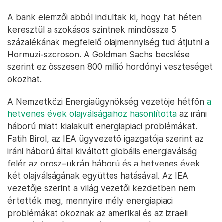
A bank elemzői abból indultak ki, hogy hat héten
keresztül a szokásos szintnek mindössze 5
százalékának megfelelő olajmennyiség tud átjutni a
Hormuzi-szoroson. A Goldman Sachs becslése
szerint ez összesen 800 millió hordónyi veszteséget
okozhat.
A Nemzetközi Energiaügynökség vezetője hétfőn
a
hetvenes évek olajválságaihoz hasonlította
az iráni
háború miatt kialakult energiapiaci problémákat.
Fatih Birol, az IEA ügyvezető igazgatója szerint az
iráni háború által kiváltott globális energiaválság
felér az orosz–ukrán háború és a hetvenes évek
két olajválságának együttes hatásával. Az IEA
vezetője szerint a világ vezetői kezdetben nem
értették meg, mennyire mély energiapiaci
problémákat okoznak az amerikai és az izraeli