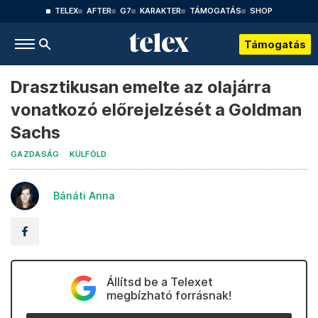
TELEX
AFTER
G7
KARAKTER
TÁMOGATÁS
SHOP
Támogatás
Drasztikusan emelte az olajárra
vonatkozó előrejelzését a Goldman
Sachs
GAZDASÁG
KÜLFÖLD
Bánáti Anna
Állítsd be a Telexet
megbízható forrásnak!