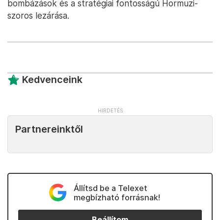
bombázások és a stratégiai fontosságú Hormuzi-
szoros lezárása.
Kedvenceink
Partnereinktől
Állítsd be a Telexet
megbízható forrásnak!
Beállítom