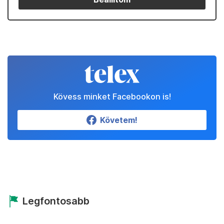
Kövess minket Facebookon is!
Követem!
Legfontosabb