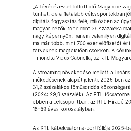
„A tévénézéssel töltött idő Magyarország
tűnhet, de a fiatalabb célcsoportokban jól
digitális fogyasztás felé, miközben az úg
magyar nézők több mint 26 százaléka már 
nagy képernyőn, hanem valamilyen digitál
ma már több, mint 700 ezer előfizetőt ért
terveknek megfelelően csökken. A célunk 
– mondta Vidus Gabriella, az RTL Magyaro
A streaming növekedése mellett a lineáris
működésének alapját jelenti. 2025-ben a
31,2 százalékos főműsoridős közönségará
(2024: 29,8 százalék). Az RTL főcsatorna
ebben a célcsoportban, az RTL Híradó 20
18–59 éves korosztályban.
Az RTL kábelcsatorna-portfóliója 2025-be