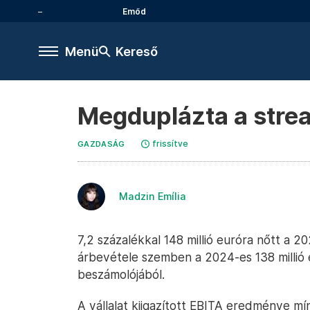
Emőd
Menü
Kereső
Megduplázta a stre
frissítve
GAZDASÁG
Madzin Emília
7,2 százalékkal 148 millió euróra nőtt a 
árbevétele szemben a 2024-es 138 millió eur
beszámolójából.
A vállalat kiigazított EBITA eredménye mínu