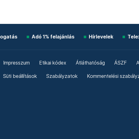
ogatás
Adó 1% felajánlás
Hírlevelek
Tele
Impresszum
Etikai kódex
Átláthatóság
ÁSZF
A
Süti beállítások
Szabályzatok
Kommentelési szabály