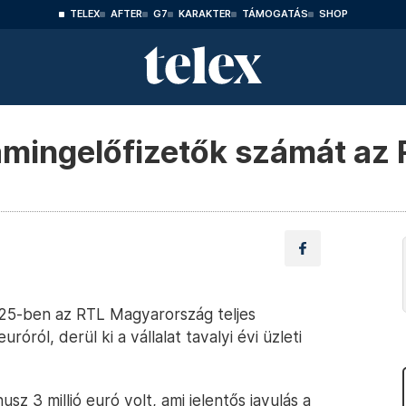
TELEX
AFTER
G7
KARAKTER
TÁMOGATÁS
SHOP
amingelőfizetők számát az
2025-ben az RTL Magyarország teljes
óról, derül ki a vállalat tavalyi évi üzleti
sz 3 millió euró volt, ami jelentős javulás a