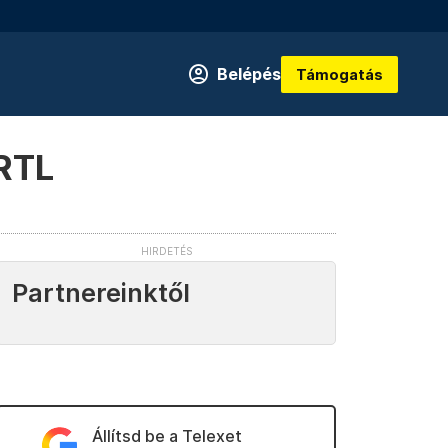
Belépés
Támogatás
 RTL
Partnereinktől
Állítsd be a Telexet