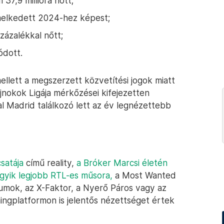
37,9 millióra nőtt;
emelkedett 2024-hez képest;
ázalékkal nőtt;
ódott.
ellett a megszerzett közvetítési jogok miatt
Bajnokok Ligája mérkőzései kifejezetten
l Madrid találkozó lett az év legnézettebb
satája
című reality,
a Bróker Marcsi életén
gyik legjobb RTL-es műsora,
a Most Wanted
tumok, az X-Faktor, a Nyerő Páros vagy az
ingplatformon is jelentős nézettséget értek