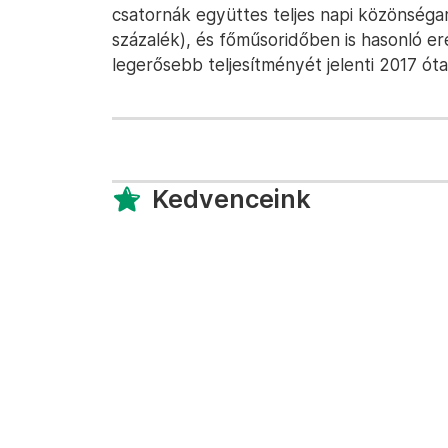
csatornák együttes teljes napi közönségar
százalék), és főműsoridőben is hasonló er
legerősebb teljesítményét jelenti 2017 óta
Kedvenceink