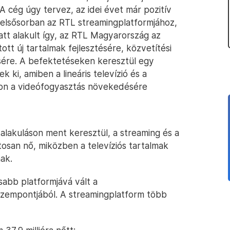
A cég úgy tervez, az idei évet már pozitív
elsősorban az RTL streamingplatformjához,
tt alakult így, az RTL Magyarország az
tt új tartalmak fejlesztésére, közvetítési
ésére. A befektetéseken keresztül egy
ki, amiben a lineáris televízió és a
von a videófogyasztás növekedésére
alakuláson ment keresztül, a streaming és a
tosan nő, miközben a televíziós tartalmak
ak.
sabb platformjává vált a
szempontjából. A streamingplatform több