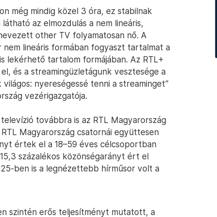
on még mindig közel 3 óra, ez stabilnak
 látható az elmozdulás a nem lineáris,
ynevezett other TV folyamatosan nő. A
nem lineáris formában fogyaszt tartalmat a
is lekérhető tartalom formájában. Az RTL+
 el, és a streamingüzletágunk vesztesége a
világos: nyereségessé tenni a streaminget”
rszág vezérigazgatója.
 televízió továbbra is az RTL Magyarország
z RTL Magyarország csatornái együttesen
nyt értek el a 18–59 éves célcsoportban
 15,3 százalékos közönségarányt ért el
25-ben is a legnézettebb hírműsor volt a
n szintén erős teljesítményt mutatott, a