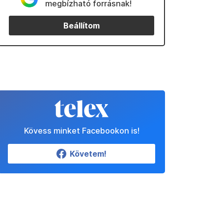
megbízható forrásnak!
Beállítom
Kövess minket Facebookon is!
Követem!