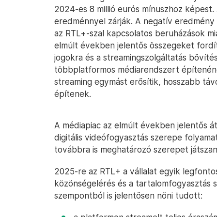
2024-es 8 millió eurós mínuszhoz képest. 
eredménnyel zárják. A negatív eredmény 
az RTL+-szal kapcsolatos beruházások mia
elmúlt években jelentős összegeket fordíto
jogokra és a streamingszolgáltatás bővít
többplatformos médiarendszert építenének 
streaming egymást erősítik, hosszabb tá
építenek.
A médiapiac az elmúlt években jelentős át
digitális videófogyasztás szerepe folyama
továbbra is meghatározó szerepet játszan
2025-re az RTL+ a vállalat egyik legfonto
közönségelérés és a tartalomfogyasztás 
szempontból is jelentősen nőni tudott: