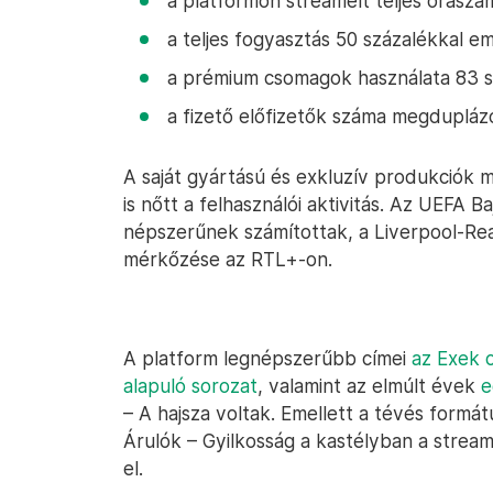
a platformon streamelt teljes óraszám 
a teljes fogyasztás 50 százalékkal 
a prémium csomagok használata 83 sz
a fizető előfizetők száma megdupláz
A saját gyártású és exkluzív produkciók m
is nőtt a felhasználói aktivitás. Az UEFA 
népszerűnek számítottak, a Liverpool-Rea
mérkőzése az RTL+-on.
A platform legnépszerűbb címei
az Exek c
alapuló sorozat
, valamint az elmúlt évek
e
– A hajsza voltak. Emellett a tévés formá
Árulók – Gyilkosság a kastélyban a stream
el.