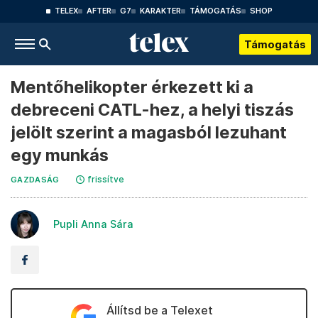
TELEX
AFTER
G7
KARAKTER
TÁMOGATÁS
SHOP
Támogatás
Mentőhelikopter érkezett ki a
debreceni CATL-hez, a helyi tiszás
jelölt szerint a magasból lezuhant
egy munkás
frissítve
GAZDASÁG
Pupli Anna Sára
Állítsd be a Telexet