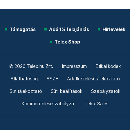
Támogatás
Adó 1% felajánlás
Hírlevelek
Telex Shop
© 2026 Telex.hu Zrt.
Impresszum
Etikai kódex
Átláthatóság
ÁSZF
Adatkezelési tájékoztató
Sütitájékoztató
Süti beállítások
Szabályzatok
Kommentelési szabályzat
Telex Sales