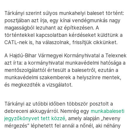
Tárkányi szerint súlyos munkahelyi baleset történt:
posztjában azt írja, egy kínai vendégmunkás nagy
magasságból lezuhant az építkezésen. A
történtekkel kapcsolatban kérdéseket küldtünk a
CATL-nek is, ha válaszolnak, frissítjük cikkünket.
A Hajdú-Bihar Vármegyei Kormányhivatal a Telexnek
azt írta: a kormányhivatal munkavédelmi hatósága a
mentőszolgálattól értesült a balesetről, ezután a
munkavédelmi szakemberek a helyszínre mentek,
és megkezdték a vizsgálatot.
Tárkányi az utóbbi időben többször posztolt a
debreceni akkugyárról. Nemrég egy
munkabaleseti
jegyzőkönyvet tett közzé
, amely alapján „heveny
mérgezés” léphetett fel annál a nőnél, aki néhány