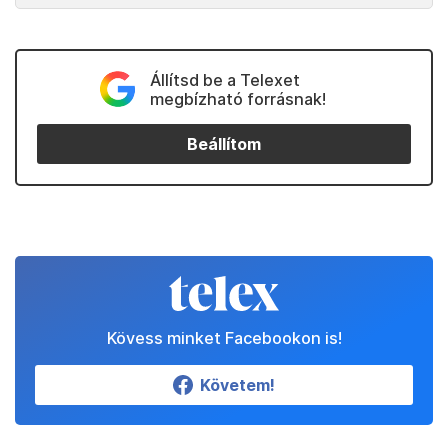
Állítsd be a Telexet
megbízható forrásnak!
Beállítom
Kövess minket Facebookon is!
Követem!