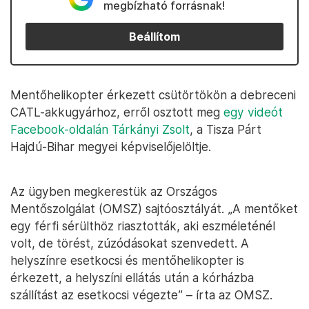
megbízható forrásnak!
Beállítom
Mentőhelikopter érkezett csütörtökön a debreceni
CATL-akkugyárhoz, erről osztott meg
egy videót
Facebook-oldalán Tárkányi Zsolt
, a Tisza Párt
Hajdú-Bihar megyei képviselőjelöltje.
Az ügyben megkerestük az Országos
Mentőszolgálat (OMSZ) sajtóosztályát. „A mentőket
egy férfi sérülthöz riasztották, aki eszméleténél
volt, de törést, zúzódásokat szenvedett. A
helyszínre esetkocsi és mentőhelikopter is
érkezett, a helyszíni ellátás után a kórházba
szállítást az esetkocsi végezte” – írta az OMSZ.