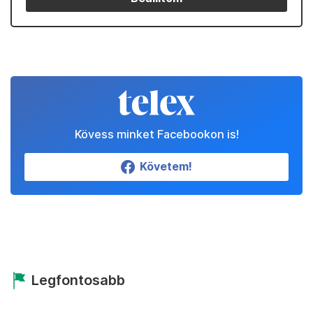
Kövess minket Facebookon is!
Követem!
Legfontosabb