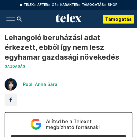
TELEX
AFTER
G7
KARAKTER
TÁMOGATÁS
SHOP
Támogatás
Lehangoló beruházási adat
érkezett, ebből így nem lesz
egyhamar gazdasági növekedés
GAZDASÁG
Pupli Anna Sára
Állítsd be a Telexet
megbízható forrásnak!