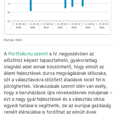
Forrás: KSH
A
Portfolio.hu szerint
a IV. negyedévben az
előzőhöz képest tapasztalható, gyakorlatilag
stagnáló adat annak köszönhető, hogy elmúlt az
állami fejlesztések durva megvágásának időszaka,
sőt a választásokra időzített átadások kicsit fel is
pöröghettek. Várakozásaik szerint idén van esély,
hogy a beruházások újra növekedésnek induljanak –
ezt a nagy gyárfejlesztések és a választási ciklus
egyedi hatásai is segíthetik, de az európai gazdaság
remélt élénkülése is fordíthat az elmúlt évek