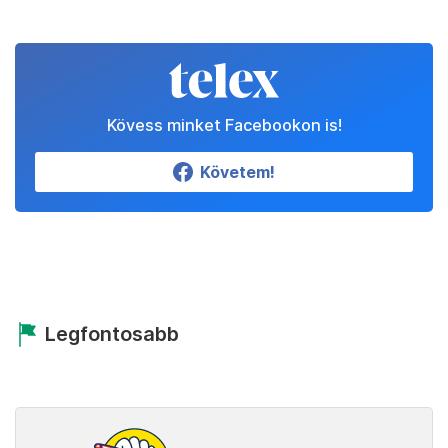
Kövess minket Facebookon is!
Követem!
Legfontosabb