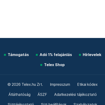
Támogatás
Adó 1% felajánlás
Hírlevelek
Telex Shop
© 2026 Telex.hu Zrt.
Impresszum
Etikai kódex
Átláthatóság
ÁSZF
Adatkezelési tájékoztató
Sütitájékoztató
Süti beállítások
Szabályzatok