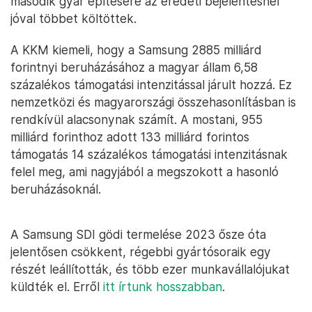
második gyár építésére az eredeti bejelentésnél
jóval többet költöttek.
A KKM kiemeli, hogy a Samsung 2885 milliárd
forintnyi beruházásához a magyar állam 6,58
százalékos támogatási intenzitással járult hozzá. Ez
nemzetközi és magyarországi összehasonlításban is
rendkívül alacsonynak számít. A mostani, 955
milliárd forinthoz adott 133 milliárd forintos
támogatás 14 százalékos támogatási intenzitásnak
felel meg, ami nagyjából a megszokott a hasonló
beruházásoknál.
A Samsung SDI gödi termelése 2023 ősze óta
jelentősen csökkent, régebbi gyártósoraik egy
részét leállították, és több ezer munkavállalójukat
küldték el. Erről
itt írtunk hosszabban
.