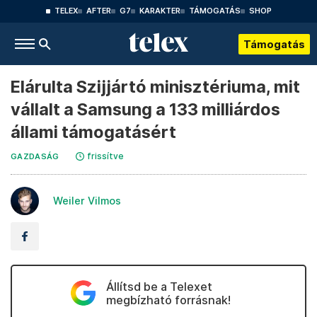
TELEX
AFTER
G7
KARAKTER
TÁMOGATÁS
SHOP
Támogatás
Elárulta Szijjártó minisztériuma, mit
vállalt a Samsung a 133 milliárdos
állami támogatásért
frissítve
GAZDASÁG
Weiler Vilmos
Állítsd be a Telexet
megbízható forrásnak!