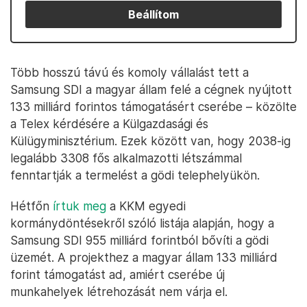
Beállítom
Több hosszú távú és komoly vállalást tett a
Samsung SDI a magyar állam felé a cégnek nyújtott
133 milliárd forintos támogatásért cserébe – közölte
a Telex kérdésére a Külgazdasági és
Külügyminisztérium. Ezek között van, hogy 2038-ig
legalább 3308 fős alkalmazotti létszámmal
fenntartják a termelést a gödi telephelyükön.
Hétfőn
írtuk meg
a KKM egyedi
kormánydöntésekről szóló listája alapján, hogy a
Samsung SDI 955 milliárd forintból bővíti a gödi
üzemét. A projekthez a magyar állam 133 milliárd
forint támogatást ad, amiért cserébe új
munkahelyek létrehozását nem várja el.