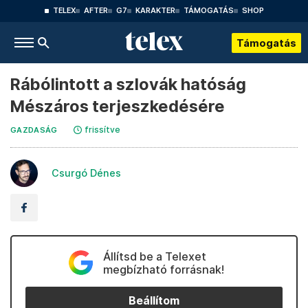
TELEX
AFTER
G7
KARAKTER
TÁMOGATÁS
SHOP
Támogatás
Rábólintott a szlovák hatóság
Mészáros terjeszkedésére
frissítve
GAZDASÁG
Csurgó Dénes
Állítsd be a Telexet
megbízható forrásnak!
Beállítom