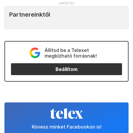
Partnereinktől
Állítsd be a Telexet
megbízható forrásnak!
Beállítom
Kövess minket Facebookon is!