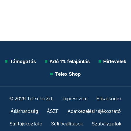
Támogatás
Adó 1% felajánlás
Hírlevelek
Telex Shop
© 2026 Telex.hu Zrt.
Impresszum
Etikai kódex
Átláthatóság
ÁSZF
Adatkezelési tájékoztató
Sütitájékoztató
Süti beállítások
Szabályzatok