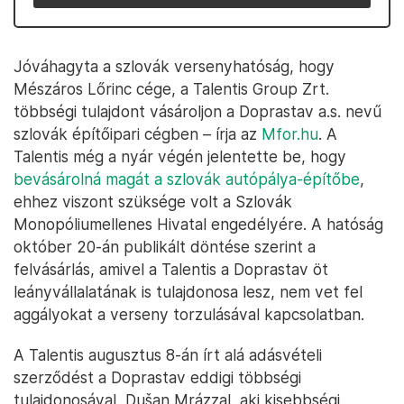
Jóváhagyta a szlovák versenyhatóság, hogy
Mészáros Lőrinc cége, a Talentis Group Zrt.
többségi tulajdont vásároljon a Doprastav a.s. nevű
szlovák építőipari cégben – írja az
Mfor.hu
. A
Talentis még a nyár végén jelentette be, hogy
bevásárolná magát a szlovák autópálya-építőbe
,
ehhez viszont szüksége volt a Szlovák
Monopóliumellenes Hivatal engedélyére. A hatóság
október 20-án publikált döntése szerint a
felvásárlás, amivel a Talentis a Doprastav öt
leányvállalatának is tulajdonosa lesz, nem vet fel
aggályokat a verseny torzulásával kapcsolatban.
A Talentis augusztus 8-án írt alá adásvételi
szerződést a Doprastav eddigi többségi
tulajdonosával, Dušan Mrázzal, aki kisebbségi