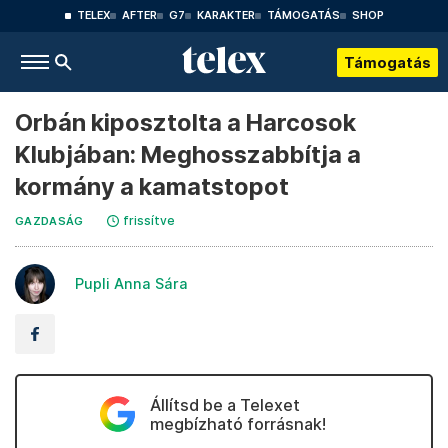
TELEX
AFTER
G7
KARAKTER
TÁMOGATÁS
SHOP
Támogatás
Orbán kiposztolta a Harcosok
Klubjában: Meghosszabbítja a
kormány a kamatstopot
frissítve
GAZDASÁG
Pupli Anna Sára
Állítsd be a Telexet
megbízható forrásnak!