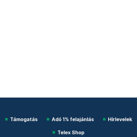
Támogatás
Adó 1% felajánlás
Hírlevelek
Telex Shop