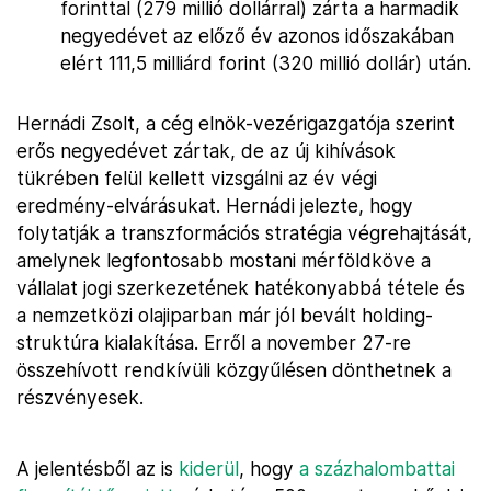
forinttal (279 millió dollárral) zárta a harmadik
negyedévet az előző év azonos időszakában
elért 111,5 milliárd forint (320 millió dollár) után.
Hernádi Zsolt, a cég elnök-vezérigazgatója szerint
erős negyedévet zártak, de az új kihívások
tükrében felül kellett vizsgálni az év végi
eredmény-elvárásukat. Hernádi jelezte, hogy
folytatják a transzformációs stratégia végrehajtását,
amelynek legfontosabb mostani mérföldköve a
vállalat jogi szerkezetének hatékonyabbá tétele és
a nemzetközi olajiparban már jól bevált holding-
struktúra kialakítása. Erről a november 27-re
összehívott rendkívüli közgyűlésen dönthetnek a
részvényesek.
A jelentésből az is
kiderül
, hogy
a százhalombattai