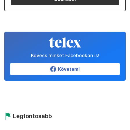
Kövess minket Facebookon is!
Követem!
Legfontosabb