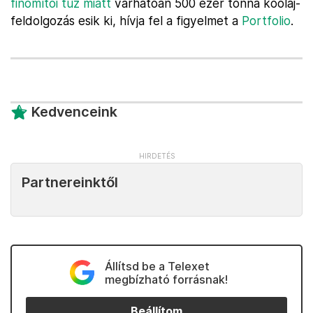
finomítói tűz miatt
várhatóan 500 ezer tonna kőolaj-
feldolgozás esik ki, hívja fel a figyelmet a
Portfolio
.
Kedvenceink
Partnereinktől
Állítsd be a Telexet
megbízható forrásnak!
Beállítom