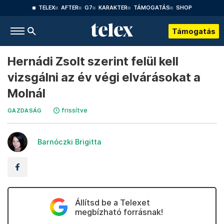
TELEX
AFTER
G7
KARAKTER
TÁMOGATÁS
SHOP
Támogatás
Hernádi Zsolt szerint felül kell
vizsgálni az év végi elvárásokat a
Molnál
frissítve
GAZDASÁG
Barnóczki Brigitta
Állítsd be a Telexet
megbízható forrásnak!