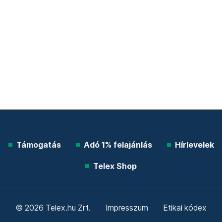
Támogatás
Adó 1% felajánlás
Hírlevelek
Telex Shop
© 2026 Telex.hu Zrt.
Impresszum
Etikai kódex