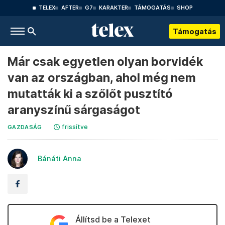
TELEX
AFTER
G7
KARAKTER
TÁMOGATÁS
SHOP
Támogatás
Már csak egyetlen olyan borvidék
van az országban, ahol még nem
mutatták ki a szőlőt pusztító
aranyszínű sárgaságot
frissítve
GAZDASÁG
Bánáti Anna
Állítsd be a Telexet