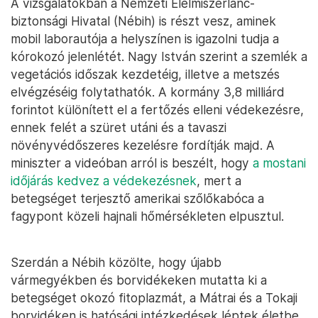
A vizsgálatokban a Nemzeti Élelmiszerlánc-
biztonsági Hivatal (Nébih) is részt vesz, aminek
mobil laborautója a helyszínen is igazolni tudja a
kórokozó jelenlétét. Nagy István szerint a szemlék a
vegetációs időszak kezdetéig, illetve a metszés
elvégzéséig folytathatók. A kormány 3,8 milliárd
forintot különített el a fertőzés elleni védekezésre,
ennek felét a szüret utáni és a tavaszi
növényvédőszeres kezelésre fordítják majd. A
miniszter a videóban arról is beszélt, hogy
a mostani
időjárás kedvez a védekezésnek
, mert a
betegséget terjesztő amerikai szőlőkabóca a
fagypont közeli hajnali hőmérsékleten elpusztul.
Szerdán a Nébih közölte, hogy újabb
vármegyékben és borvidékeken mutatta ki a
betegséget okozó fitoplazmát, a Mátrai és a Tokaji
borvidéken is hatósági intézkedések léptek életbe.