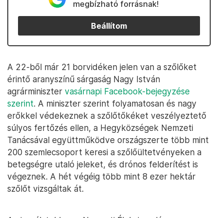
megbízható forrásnak!
Beállítom
A 22-ből már 21 borvidéken jelen van a szőlőket
érintő aranyszínű sárgaság Nagy István
agrárminiszter
vasárnapi Facebook-bejegyzése
szerint
. A miniszter szerint folyamatosan és nagy
erőkkel védekeznek a szőlőtőkéket veszélyeztető
súlyos fertőzés ellen, a Hegyközségek Nemzeti
Tanácsával együttműködve országszerte több mint
200 szemlecsoport keresi a szőlőültetvényeken a
betegségre utaló jeleket, és drónos felderítést is
végeznek. A hét végéig több mint 8 ezer hektár
szőlőt vizsgáltak át.