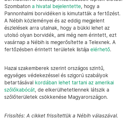
Szombaton
a hivatal bejelentette
, hogy a
Pannonhalmi borvidéken is kimutatták a fertőzést.
A Nébih közleményei és az eddig megjelent
észlelések arra utalnak, hogy a bükki lehet az
utolsó olyan borvidék, ami még nem érintett, ezt
vasárnap a Nébih is megerősítette a Telexnek. A
fertőzésben érintett területek listája
elérhető
.
Hazai szakemberek szerint országos szintű,
egységes védekezéssel és szigorú szabályok
betartásával
kordában lehet tartani az amerikai
szőlőkabócát
, de elkerülhetetlennek látszik a
szőlőterületek csökkenése Magyarországon.
Frissítés: A cikket frissítettük a Nébih válaszával.