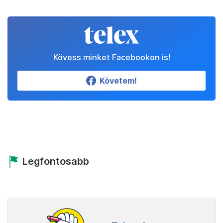
Kövess minket Facebookon is!
Követem!
Legfontosabb