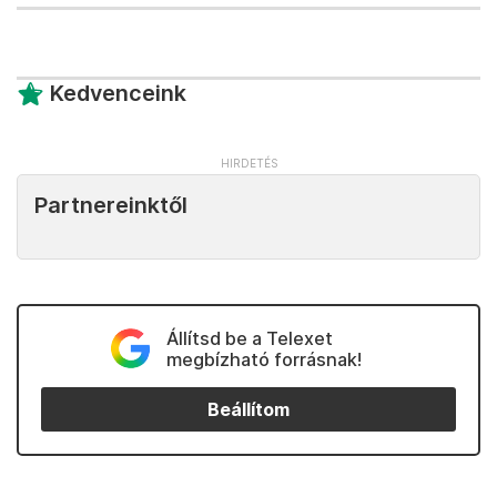
Kedvenceink
Partnereinktől
Állítsd be a Telexet
megbízható forrásnak!
Beállítom