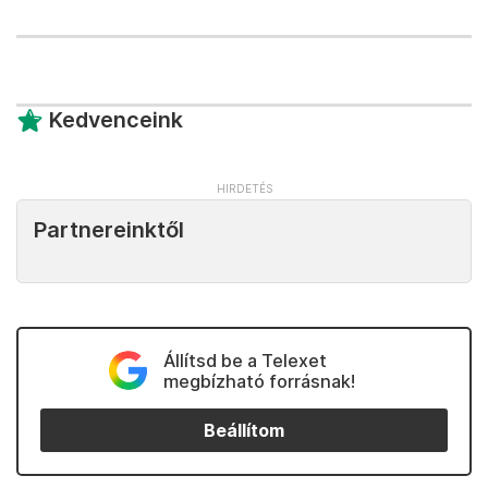
Kedvenceink
Partnereinktől
Állítsd be a Telexet
megbízható forrásnak!
Beállítom