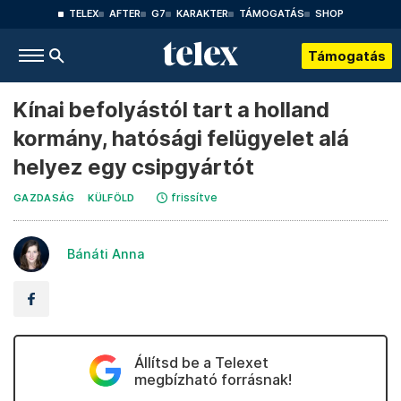
TELEX
AFTER
G7
KARAKTER
TÁMOGATÁS
SHOP
Támogatás
Kínai befolyástól tart a holland
kormány, hatósági felügyelet alá
helyez egy csipgyártót
frissítve
GAZDASÁG
KÜLFÖLD
Bánáti Anna
Állítsd be a Telexet
megbízható forrásnak!