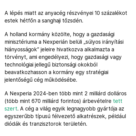
A lépés miatt az anyacég részvényei 10 százalékot
estek hétfőn a sanghaji tőzsdén.
A holland kormány közölte, hogy a gazdasági
minisztériuma a Nexperián belüli „súlyos irányítási
hiányosságok” jeleire hivatkozva alkalmazta a
törvényt, ami engedélyezi, hogy gazdasági vagy
technológiai jellegű biztonsági okokból
beavatkozhasson a kormány egy stratégiai
jelentőségű cég működésébe.
A Nexperia 2024-ben több mint 2 milliárd dolláros
(több mint 670 milliárd forintos) árbevételre
tett
szert
. A cég a világ egyik legnagyobb gyártója az
egyszerűbb típusú félvezető alkatrészek, például
diódák és tranzisztorok területén.