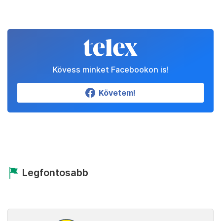
Kövess minket Facebookon is!
Követem!
Legfontosabb